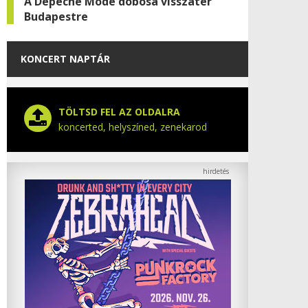
A Depeche Mode dobosa visszatér
Budapestre
KONCERT NAPTÁR
TÖLTSD FEL AZ OLDALRA
koncerted, helyszíned, zenekarod