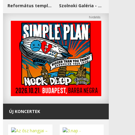
Református templom - Salgótarján
Szolnoki Galéria - Damjanich János Múzeum
ÚJ KONCERTEK