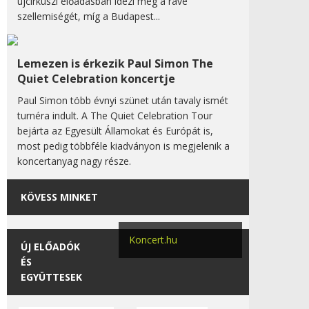
újcirkuszi előadásban idézi meg a rave
szellemiségét, míg a Budapest...
Lemezen is érkezik Paul Simon The
Quiet Celebration koncertje
Paul Simon több évnyi szünet után tavaly ismét
turnéra indult. A The Quiet Celebration Tour
bejárta az Egyesült Államokat és Európát is,
most pedig többféle kiadványon is megjelenik a
koncertanyag nagy része.
KÖVESS MINKET
Koncert.hu
ÚJ ELŐADÓK
ÉS
EGYÜTTESEK