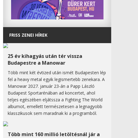
FRISS ZENEI HÍREK
25 év kihagyás után tér vissza
Budapestre a Manowar
Több mint két évtized után ismét Budapesten lép
fel a heavy metal egyik legismertebb zenekara. A
Manowar 2027. január 23-án a Papp László
Budapest Sportarénában ad koncertet, ahol
teljes egészében eljátssza a Fighting The World
albumot, emellett természetesen a legnagyobb
klasszikusok sem maradnak ki a programból.
Több mint 160 millió letöltésnál jár a