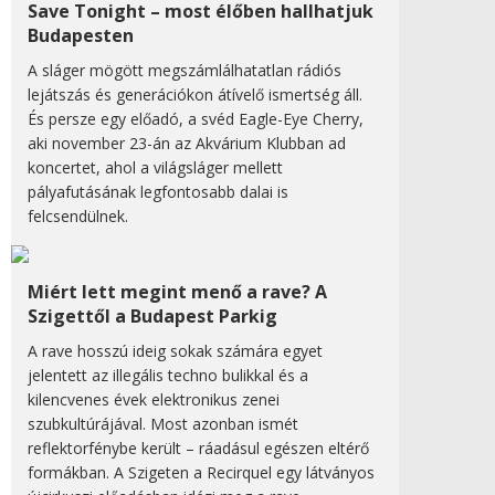
Save Tonight – most élőben hallhatjuk
Budapesten
A sláger mögött megszámlálhatatlan rádiós
lejátszás és generációkon átívelő ismertség áll.
És persze egy előadó, a svéd Eagle-Eye Cherry,
aki november 23-án az Akvárium Klubban ad
koncertet, ahol a világsláger mellett
pályafutásának legfontosabb dalai is
felcsendülnek.
Miért lett megint menő a rave? A
Szigettől a Budapest Parkig
A rave hosszú ideig sokak számára egyet
jelentett az illegális techno bulikkal és a
kilencvenes évek elektronikus zenei
szubkultúrájával. Most azonban ismét
reflektorfénybe került – ráadásul egészen eltérő
formákban. A Szigeten a Recirquel egy látványos