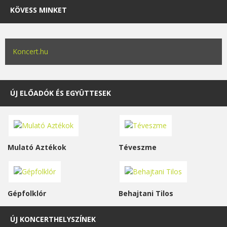
KÖVESS MINKET
Koncert.hu
ÚJ ELŐADÓK ÉS EGYÜTTESEK
Mulató Aztékok
Téveszme
Gépfolklór
Behajtani Tilos
ÚJ KONCERTHELYSZÍNEK