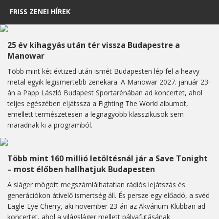
FRISS ZENEI HÍREK
25 év kihagyás után tér vissza Budapestre a
Manowar
Több mint két évtized után ismét Budapesten lép fel a heavy
metal egyik legismertebb zenekara. A Manowar 2027. január 23-
án a Papp László Budapest Sportarénában ad koncertet, ahol
teljes egészében eljátssza a Fighting The World albumot,
emellett természetesen a legnagyobb klasszikusok sem
maradnak ki a programból.
Több mint 160 millió letöltésnál jár a Save Tonight
– most élőben hallhatjuk Budapesten
A sláger mögött megszámlálhatatlan rádiós lejátszás és
generációkon átívelő ismertség áll. És persze egy előadó, a svéd
Eagle-Eye Cherry, aki november 23-án az Akvárium Klubban ad
koncertet, ahol a világsláger mellett pályafutásának