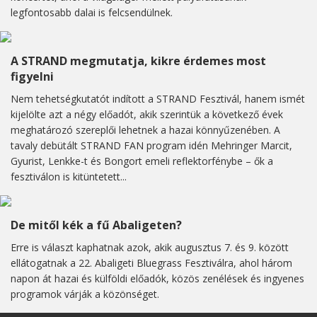
legfontosabb dalai is felcsendülnek.
A STRAND megmutatja, kikre érdemes most
figyelni
Nem tehetségkutatót indított a STRAND Fesztivál, hanem ismét
kijelölte azt a négy előadót, akik szerintük a következő évek
meghatározó szereplői lehetnek a hazai könnyűzenében. A
tavaly debütált STRAND FAN program idén Mehringer Marcit,
Gyurist, Lenkke-t és Bongort emeli reflektorfénybe – ők a
fesztiválon is kitüntetett...
De mitől kék a fű Abaligeten?
Erre is választ kaphatnak azok, akik augusztus 7. és 9. között
ellátogatnak a 22. Abaligeti Bluegrass Fesztiválra, ahol három
napon át hazai és külföldi előadók, közös zenélések és ingyenes
programok várják a közönséget.