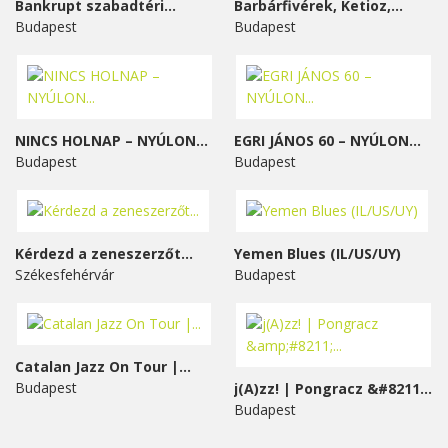
Bankrupt szabadtéri...
Barbárfivérek, Ketioz,...
Budapest
Budapest
NINCS HOLNAP – NYÚLON...
EGRI JÁNOS 60 – NYÚLON...
Budapest
Budapest
Kérdezd a zeneszerzőt...
Yemen Blues (IL/US/UY)
Székesfehérvár
Budapest
Catalan Jazz On Tour |...
Budapest
j(A)zz! | Pongracz &#8211;...
Budapest