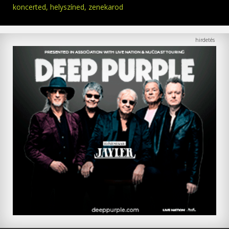
koncerted, helyszíned, zenekarod