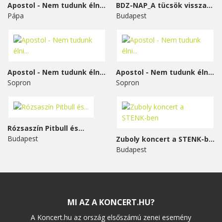
Apostol - Nem tudunk élni...
BDZ-NAP_A tücsök visszavág
Pápa
Budapest
Apostol - Nem tudunk élni...
Apostol - Nem tudunk élni...
Sopron
Sopron
Rózsaszín Pitbull és...
Budapest
Zuboly koncert a STENK-ben
Budapest
MI AZ A KONCERT.HU?
A Koncert.hu az ország elsőszámú zenei esemény