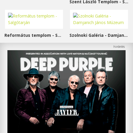
Szent László Templom - Sárvár
Református templom - Salgótarján
Szolnoki Galéria - Damjanich János Múzeum