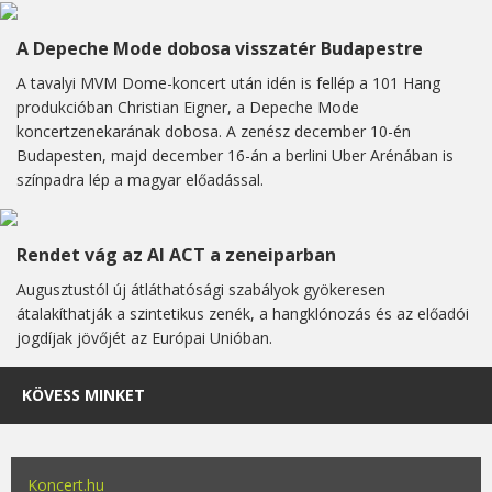
A Depeche Mode dobosa visszatér Budapestre
A tavalyi MVM Dome-koncert után idén is fellép a 101 Hang
produkcióban Christian Eigner, a Depeche Mode
koncertzenekarának dobosa. A zenész december 10-én
Budapesten, majd december 16-án a berlini Uber Arénában is
színpadra lép a magyar előadással.
Rendet vág az AI ACT a zeneiparban
Augusztustól új átláthatósági szabályok gyökeresen
átalakíthatják a szintetikus zenék, a hangklónozás és az előadói
jogdíjak jövőjét az Európai Unióban.
KÖVESS MINKET
Koncert.hu