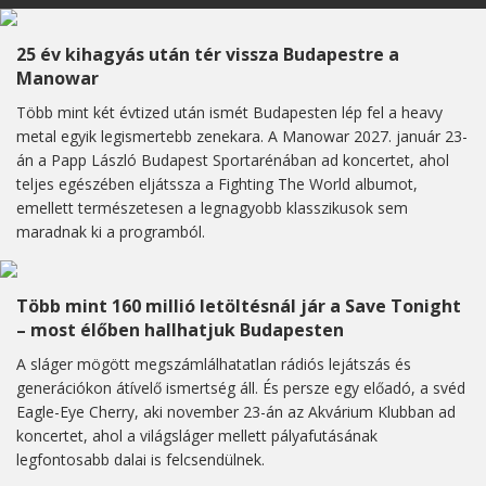
25 év kihagyás után tér vissza Budapestre a
Manowar
Több mint két évtized után ismét Budapesten lép fel a heavy
metal egyik legismertebb zenekara. A Manowar 2027. január 23-
án a Papp László Budapest Sportarénában ad koncertet, ahol
teljes egészében eljátssza a Fighting The World albumot,
emellett természetesen a legnagyobb klasszikusok sem
maradnak ki a programból.
Több mint 160 millió letöltésnál jár a Save Tonight
– most élőben hallhatjuk Budapesten
A sláger mögött megszámlálhatatlan rádiós lejátszás és
generációkon átívelő ismertség áll. És persze egy előadó, a svéd
Eagle-Eye Cherry, aki november 23-án az Akvárium Klubban ad
koncertet, ahol a világsláger mellett pályafutásának
legfontosabb dalai is felcsendülnek.