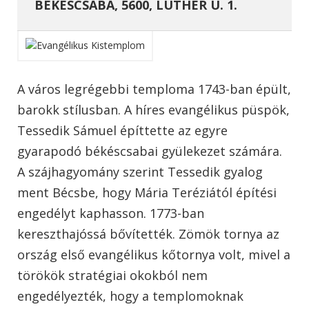
BÉKÉSCSABA, 5600, LUTHER U. 1.
A város legrégebbi temploma 1743-ban épült,
barokk stílusban. A híres evangélikus püspök,
Tessedik Sámuel építtette az egyre
gyarapodó békéscsabai gyülekezet számára.
A szájhagyomány szerint Tessedik gyalog
ment Bécsbe, hogy Mária Teréziától építési
engedélyt kaphasson. 1773-ban
kereszthajóssá bővítették. Zömök tornya az
ország első evangélikus kőtornya volt, mivel a
törökök stratégiai okokból nem
engedélyezték, hogy a templomoknak