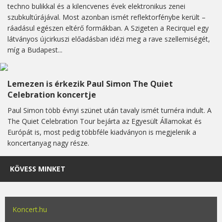
techno bulikkal és a kilencvenes évek elektronikus zenei
szubkultúrájával. Most azonban ismét reflektorfénybe került –
ráadásul egészen eltérő formákban. A Szigeten a Recirquel egy
látványos újcirkuszi előadásban idézi meg a rave szellemiségét,
míg a Budapest...
Lemezen is érkezik Paul Simon The Quiet
Celebration koncertje
Paul Simon több évnyi szünet után tavaly ismét turnéra indult. A
The Quiet Celebration Tour bejárta az Egyesült Államokat és
Európát is, most pedig többféle kiadványon is megjelenik a
koncertanyag nagy része.
KÖVESS MINKET
Koncert.hu