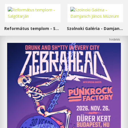
Református templom - Salgótarján
Szolnoki Galéria - Damjanich János Múzeum