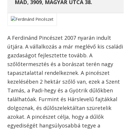
MÁD, 3909, MAGYAR UTCA 38.
A Ferdinánd Pincészet 2007 nyarán indult
útjára. A vállalkozás a már meglévő kis családi
gazdaságot fejlesztette tovább. A
szőlőtermesztés és a borászat terén nagy
tapasztalattal rendelkeznek. A pincészet
kezelésében 2 hektár szőlő van, ezek a Szent
Tamás, a Padi-hegy és a Gyötrik dűlőkben
találhatóak. Furmint és Hárslevelű fajtákkal
dolgoznak, és dűlőszelektáltan szüretelik
azokat. A pincészet célja, hogy a dűlők
egyediségét hangsúlyosabbá tegye a