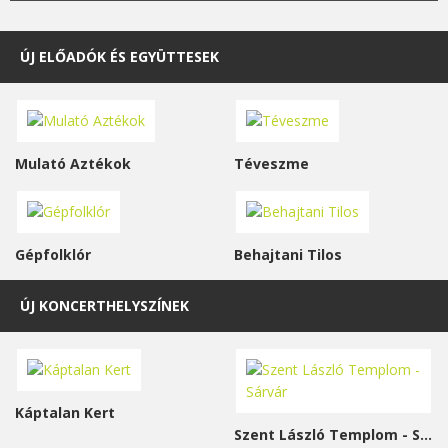
ÚJ ELŐADÓK ÉS EGYÜTTESEK
Mulató Aztékok
Téveszme
Gépfolklór
Behajtani Tilos
ÚJ KONCERTHELYSZÍNEK
Káptalan Kert
Szent László Templom - Sárvár