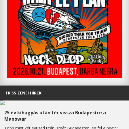
FRISS ZENEI HÍREK
25 év kihagyás után tér vissza Budapestre a
Manowar
Több mint két évtized után ismét Budapesten lép fel a heavy