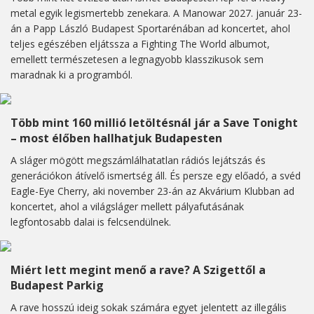
metal egyik legismertebb zenekara. A Manowar 2027. január 23-
án a Papp László Budapest Sportarénában ad koncertet, ahol
teljes egészében eljátssza a Fighting The World albumot,
emellett természetesen a legnagyobb klasszikusok sem
maradnak ki a programból.
Több mint 160 millió letöltésnál jár a Save Tonight
– most élőben hallhatjuk Budapesten
A sláger mögött megszámlálhatatlan rádiós lejátszás és
generációkon átívelő ismertség áll. És persze egy előadó, a svéd
Eagle-Eye Cherry, aki november 23-án az Akvárium Klubban ad
koncertet, ahol a világsláger mellett pályafutásának
legfontosabb dalai is felcsendülnek.
Miért lett megint menő a rave? A Szigettől a
Budapest Parkig
A rave hosszú ideig sokak számára egyet jelentett az illegális