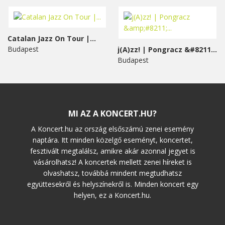
Catalan Jazz On Tour |...
Budapest
j(A)zz! | Pongracz &#8211;...
Budapest
MI AZ A KONCERT.HU?
A Koncert.hu az ország elsőszámú zenei esemény
naptára. Itt minden közelgő eseményt, koncertet,
fesztivált megtalálsz, amikre akár azonnal jegyet is
vásárolhatsz! A koncertek mellett zenei híreket is
olvashatsz, továbbá mindent megtudhatsz
együttesekről és helyszínekről is. Minden koncert egy
helyen, ez a Koncert.hu.