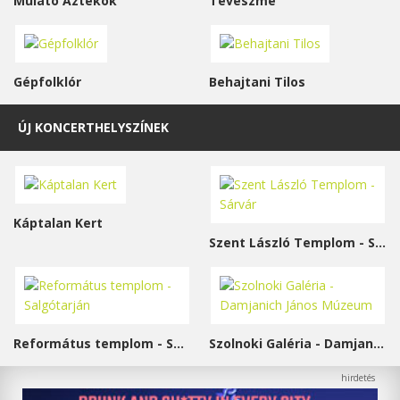
Mulató Aztékok
Téveszme
Gépfolklór
Behajtani Tilos
ÚJ KONCERTHELYSZÍNEK
Káptalan Kert
Szent László Templom - Sárvár
Református templom - Salgótarján
Szolnoki Galéria - Damjanich János Múzeum