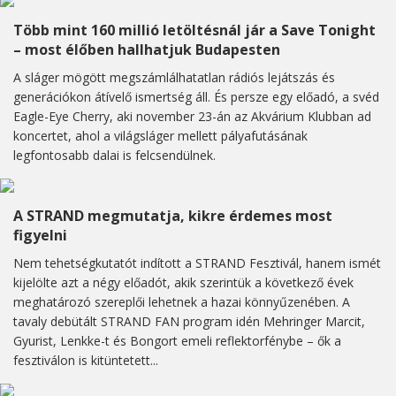
Több mint 160 millió letöltésnál jár a Save Tonight
– most élőben hallhatjuk Budapesten
A sláger mögött megszámlálhatatlan rádiós lejátszás és
generációkon átívelő ismertség áll. És persze egy előadó, a svéd
Eagle-Eye Cherry, aki november 23-án az Akvárium Klubban ad
koncertet, ahol a világsláger mellett pályafutásának
legfontosabb dalai is felcsendülnek.
A STRAND megmutatja, kikre érdemes most
figyelni
Nem tehetségkutatót indított a STRAND Fesztivál, hanem ismét
kijelölte azt a négy előadót, akik szerintük a következő évek
meghatározó szereplői lehetnek a hazai könnyűzenében. A
tavaly debütált STRAND FAN program idén Mehringer Marcit,
Gyurist, Lenkke-t és Bongort emeli reflektorfénybe – ők a
fesztiválon is kitüntetett...