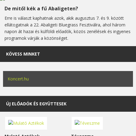
De mitől kék a fű Abaligeten?
Erre is választ kaphatnak azok, akik augusztus 7. és 9. között
ellátogatnak a 22. Abaligeti Bluegrass Fesztiválra, ahol három
napon át hazai és külföldi előadók, közös zenélések és ingyenes
programok várják a közönséget.
KÖVESS MINKET
Koncert.hu
ÚJ ELŐADÓK ÉS EGYÜTTESEK