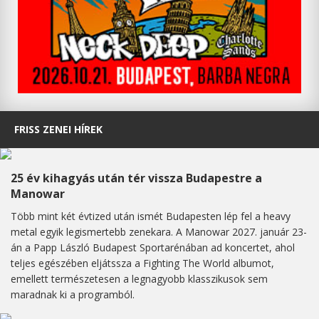
FRISS ZENEI HÍREK
25 év kihagyás után tér vissza Budapestre a
Manowar
Több mint két évtized után ismét Budapesten lép fel a heavy
metal egyik legismertebb zenekara. A Manowar 2027. január 23-
án a Papp László Budapest Sportarénában ad koncertet, ahol
teljes egészében eljátssza a Fighting The World albumot,
emellett természetesen a legnagyobb klasszikusok sem
maradnak ki a programból.