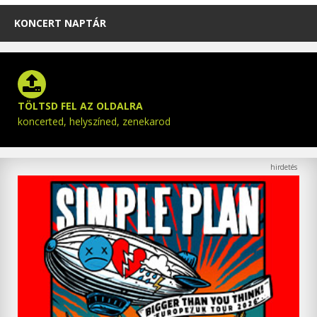
KONCERT NAPTÁR
TÖLTSD FEL AZ OLDALRA
koncerted, helyszíned, zenekarod