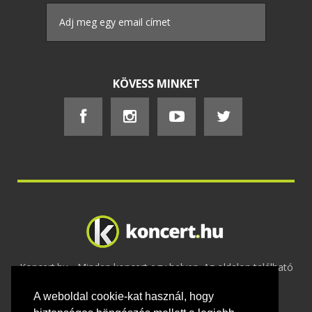
KÖVESS MINKET
Koncert.hu - Minden koncert egy helyen. Az oldalon található
tartalmakat szerzői jogok védik © 2002 -
A weboldal cookie-kat használ, hogy
2020
Adatvédelem
-
ÁSZF
-
Felhasználási