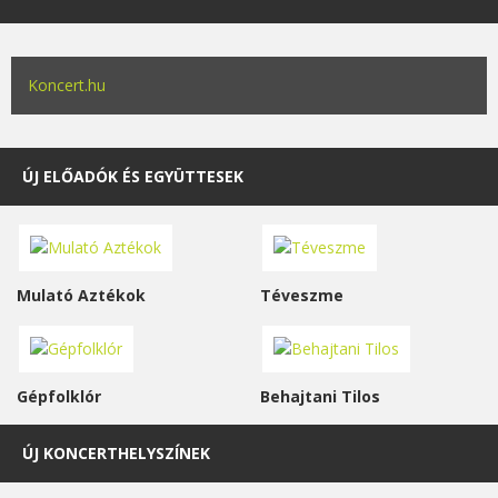
Koncert.hu
ÚJ ELŐADÓK ÉS EGYÜTTESEK
Mulató Aztékok
Téveszme
Gépfolklór
Behajtani Tilos
ÚJ KONCERTHELYSZÍNEK