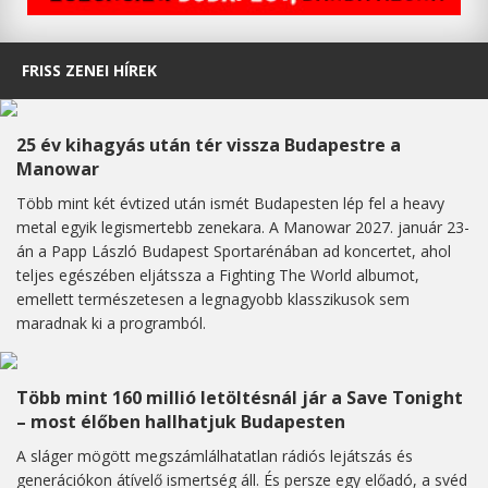
FRISS ZENEI HÍREK
25 év kihagyás után tér vissza Budapestre a
Manowar
Több mint két évtized után ismét Budapesten lép fel a heavy
metal egyik legismertebb zenekara. A Manowar 2027. január 23-
án a Papp László Budapest Sportarénában ad koncertet, ahol
teljes egészében eljátssza a Fighting The World albumot,
emellett természetesen a legnagyobb klasszikusok sem
maradnak ki a programból.
Több mint 160 millió letöltésnál jár a Save Tonight
– most élőben hallhatjuk Budapesten
A sláger mögött megszámlálhatatlan rádiós lejátszás és
generációkon átívelő ismertség áll. És persze egy előadó, a svéd