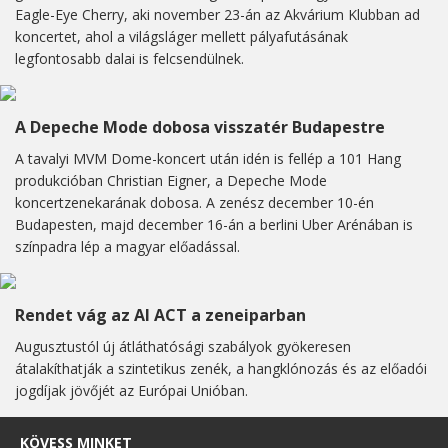
Eagle-Eye Cherry, aki november 23-án az Akvárium Klubban ad
koncertet, ahol a világsláger mellett pályafutásának
legfontosabb dalai is felcsendülnek.
A Depeche Mode dobosa visszatér Budapestre
A tavalyi MVM Dome-koncert után idén is fellép a 101 Hang
produkcióban Christian Eigner, a Depeche Mode
koncertzenekarának dobosa. A zenész december 10-én
Budapesten, majd december 16-án a berlini Uber Arénában is
színpadra lép a magyar előadással.
Rendet vág az AI ACT a zeneiparban
Augusztustól új átláthatósági szabályok gyökeresen
átalakíthatják a szintetikus zenék, a hangklónozás és az előadói
jogdíjak jövőjét az Európai Unióban.
KÖVESS MINKET