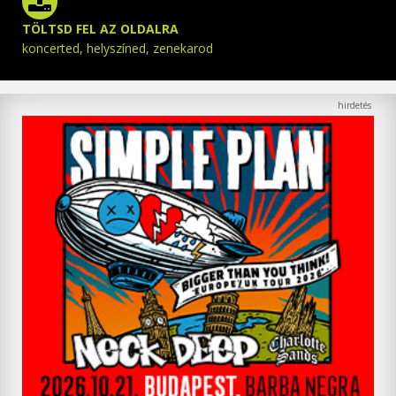
TÖLTSD FEL AZ OLDALRA
koncerted, helyszíned, zenekarod