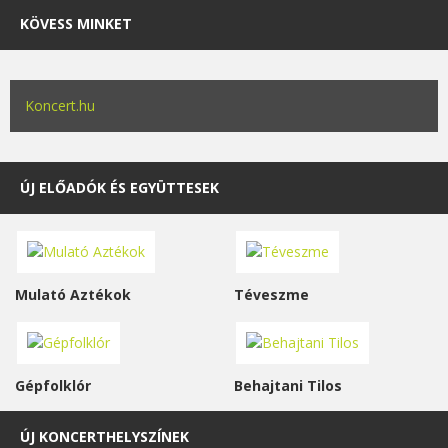
KÖVESS MINKET
Koncert.hu
ÚJ ELŐADÓK ÉS EGYÜTTESEK
Mulató Aztékok
Téveszme
Gépfolklór
Behajtani Tilos
ÚJ KONCERTHELYSZÍNEK