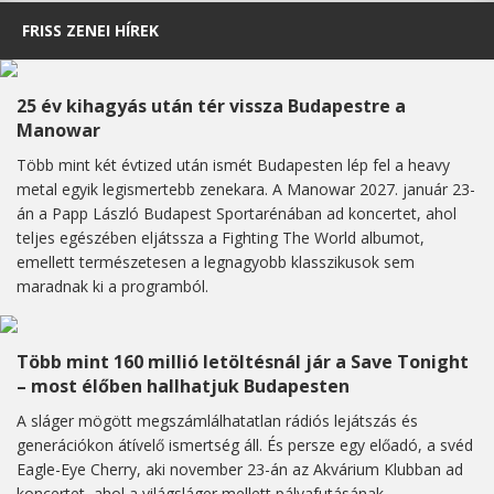
FRISS ZENEI HÍREK
25 év kihagyás után tér vissza Budapestre a
Manowar
Több mint két évtized után ismét Budapesten lép fel a heavy
metal egyik legismertebb zenekara. A Manowar 2027. január 23-
án a Papp László Budapest Sportarénában ad koncertet, ahol
teljes egészében eljátssza a Fighting The World albumot,
emellett természetesen a legnagyobb klasszikusok sem
maradnak ki a programból.
Több mint 160 millió letöltésnál jár a Save Tonight
– most élőben hallhatjuk Budapesten
A sláger mögött megszámlálhatatlan rádiós lejátszás és
generációkon átívelő ismertség áll. És persze egy előadó, a svéd
Eagle-Eye Cherry, aki november 23-án az Akvárium Klubban ad
koncertet, ahol a világsláger mellett pályafutásának