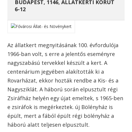
BUDAPEST, 1146, ÁLLATKERTI KÖRÚT
6-12
Az állatkert megnyitásának 100. évfordulója
1966-ban volt, s erre a jelentős eseményre
nagyszabású tervekkel készült a kert. A
centenárium jegyében alakították ki a
Rovarházat, ekkor hozták rendbe a Kis- és a
Nagysziklát. A háború során elpusztult régi
Zsiráfház helyén egy újat emeltek, s 1965-ben
e zsiráfok is megérkeztek. új Bölényház is
épült, mert a fából épült régi bölényház a
háború alatt teljesen elpusztult.