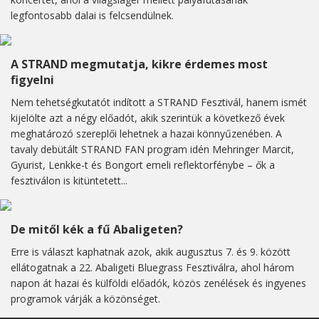
legfontosabb dalai is felcsendülnek.
A STRAND megmutatja, kikre érdemes most
figyelni
Nem tehetségkutatót indított a STRAND Fesztivál, hanem ismét
kijelölte azt a négy előadót, akik szerintük a következő évek
meghatározó szereplői lehetnek a hazai könnyűzenében. A
tavaly debütált STRAND FAN program idén Mehringer Marcit,
Gyurist, Lenkke-t és Bongort emeli reflektorfénybe – ők a
fesztiválon is kitüntetett...
De mitől kék a fű Abaligeten?
Erre is választ kaphatnak azok, akik augusztus 7. és 9. között
ellátogatnak a 22. Abaligeti Bluegrass Fesztiválra, ahol három
napon át hazai és külföldi előadók, közös zenélések és ingyenes
programok várják a közönséget.