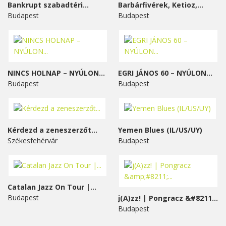
Bankrupt szabadtéri...
Barbárfivérek, Ketioz,...
Budapest
Budapest
NINCS HOLNAP – NYÚLON...
EGRI JÁNOS 60 – NYÚLON...
Budapest
Budapest
Kérdezd a zeneszerzőt...
Yemen Blues (IL/US/UY)
Székesfehérvár
Budapest
Catalan Jazz On Tour |...
Budapest
j(A)zz! | Pongracz &#8211;...
Budapest