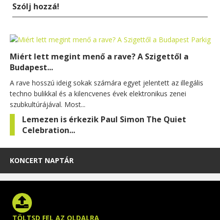
Szólj hozzá!
Miért lett megint menő a rave? A Szigettől a
Budapest...
A rave hosszú ideig sokak számára egyet jelentett az illegális
techno bulikkal és a kilencvenes évek elektronikus zenei
szubkultúrájával. Most...
Lemezen is érkezik Paul Simon The Quiet
Celebration...
KONCERT NAPTÁR
TÖLTSD FEL AZ OLDALRA