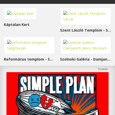
Káptalan Kert
Szent László Templom - Sárvár
Református templom - Salgótarján
Szolnoki Galéria - Damjanich János Múzeum