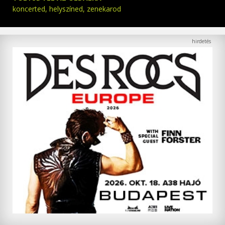
koncerted, helyszíned, zenekarod