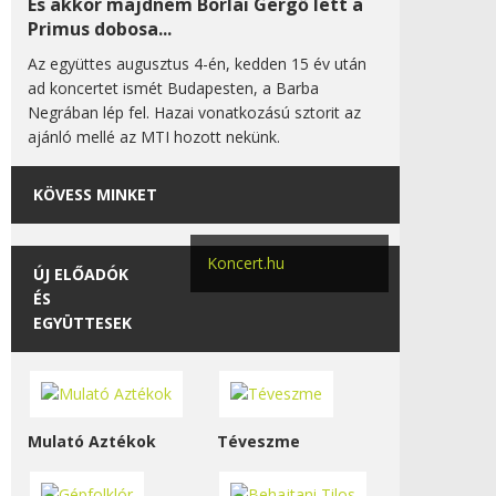
És akkor majdnem Borlai Gergő lett a
Primus dobosa...
Az együttes augusztus 4-én, kedden 15 év után
ad koncertet ismét Budapesten, a Barba
Negrában lép fel. Hazai vonatkozású sztorit az
ajánló mellé az MTI hozott nekünk.
KÖVESS MINKET
Koncert.hu
ÚJ ELŐADÓK
ÉS
EGYÜTTESEK
Mulató Aztékok
Téveszme