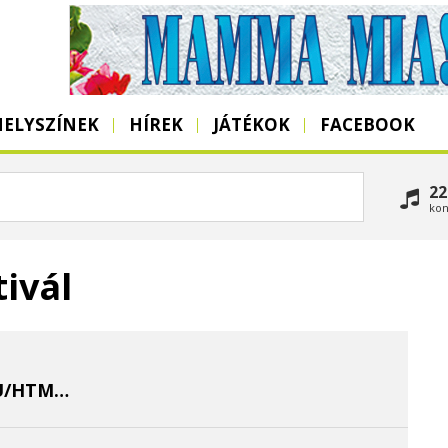
HELYSZÍNEK
HÍREK
JÁTÉKOK
FACEBOOK
22
kon
ivál
HTTP://WWW.GASTROBLUES.HU/HTMLS/F337MENU.HTML