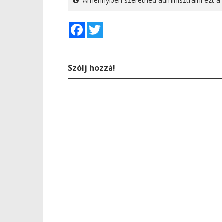
Amennyiben szeretnéd adminisztrálni ezt a 
Facebook
Twitter
Szólj hozzá!