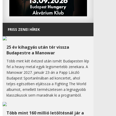
FRISS ZENEI HÍREK
25 év kihagyás után tér vissza
Budapestre a Manowar
Több mint két évtized után ismét Budapesten lép
fel a heavy metal egyik legismertebb zenekara. A
Manowar 2027. január 23-án a Papp László
Budapest Sportarénában ad koncertet, ahol
teljes egészében eljátssza a Fighting The World
albumot, emellett természetesen a legnagyobb
klasszikusok sem maradnak ki a programból.
Több mint 160 millió letöltésnál jár a