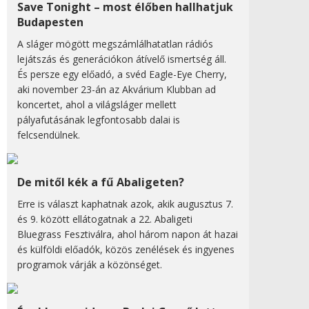
Save Tonight – most élőben hallhatjuk
Budapesten
A sláger mögött megszámlálhatatlan rádiós
lejátszás és generációkon átívelő ismertség áll.
És persze egy előadó, a svéd Eagle-Eye Cherry,
aki november 23-án az Akvárium Klubban ad
koncertet, ahol a világsláger mellett
pályafutásának legfontosabb dalai is
felcsendülnek.
De mitől kék a fű Abaligeten?
Erre is választ kaphatnak azok, akik augusztus 7.
és 9. között ellátogatnak a 22. Abaligeti
Bluegrass Fesztiválra, ahol három napon át hazai
és külföldi előadók, közös zenélések és ingyenes
programok várják a közönséget.