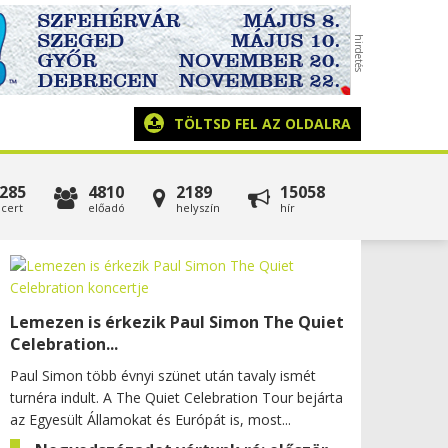
TÖLTSD FEL AZ OLDALRA
285
4810
2189
15058
cert
előadó
helyszín
hír
Lemezen is érkezik Paul Simon The Quiet
Celebration...
Paul Simon több évnyi szünet után tavaly ismét
turnéra indult. A The Quiet Celebration Tour bejárta
az Egyesült Államokat és Európát is, most...