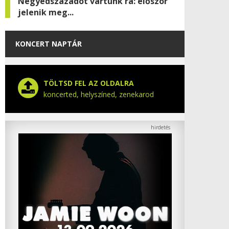
Negyedszázadot vártunk rá: először
jelenik meg...
KONCERT NAPTÁR
TÖLTSD FEL AZ OLDALRA
koncerted, helyszíned, zenekarod