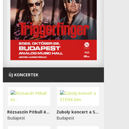
ÚJ KONCERTEK
Rózsaszín Pitbull és...
Zuboly koncert a STENK-ben
Budapest
Budapest