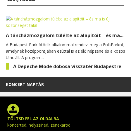
A táncházmozgalom túlélte az alapítóit – és ma...
A Budapest Park ötödik alkalommal rendezi meg a FolkParkot,
amelynek középpontjában ezúttal is az élő népzene és a közös
tánc áll. A program...
A Depeche Mode dobosa visszatér Budapestre
KONCERT NAPTÁR
TÖLTSD FEL AZ OLDALRA
koncerted, helyszíned, zenekarod