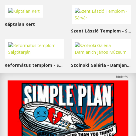
Káptalan Kert
Szent László Templom - Sárvár
Református templom - Salgótarján
Szolnoki Galéria - Damjanich János Múzeum