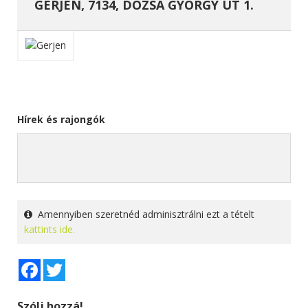
GERJEN, 7134, DÓZSA GYÖRGY ÚT 1.
Hírek és rajongók
Amennyiben szeretnéd adminisztrálni ezt a tételt
kattints ide.
Facebook
Twitter
Szólj hozzá!