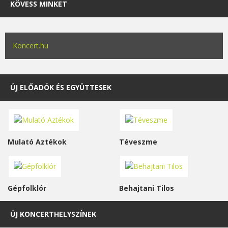
KÖVESS MINKET
Koncert.hu
ÚJ ELŐADÓK ÉS EGYÜTTESEK
Mulató Aztékok
Téveszme
Gépfolklór
Behajtani Tilos
ÚJ KONCERTHELYSZÍNEK