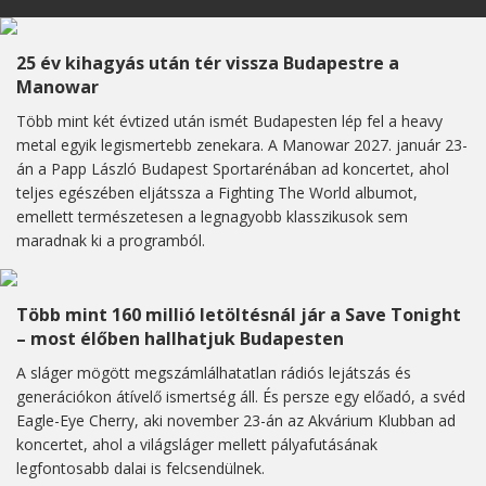
25 év kihagyás után tér vissza Budapestre a
Manowar
Több mint két évtized után ismét Budapesten lép fel a heavy
metal egyik legismertebb zenekara. A Manowar 2027. január 23-
án a Papp László Budapest Sportarénában ad koncertet, ahol
teljes egészében eljátssza a Fighting The World albumot,
emellett természetesen a legnagyobb klasszikusok sem
maradnak ki a programból.
Több mint 160 millió letöltésnál jár a Save Tonight
– most élőben hallhatjuk Budapesten
A sláger mögött megszámlálhatatlan rádiós lejátszás és
generációkon átívelő ismertség áll. És persze egy előadó, a svéd
Eagle-Eye Cherry, aki november 23-án az Akvárium Klubban ad
koncertet, ahol a világsláger mellett pályafutásának
legfontosabb dalai is felcsendülnek.