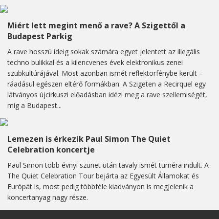
Miért lett megint menő a rave? A Szigettől a
Budapest Parkig
A rave hosszú ideig sokak számára egyet jelentett az illegális
techno bulikkal és a kilencvenes évek elektronikus zenei
szubkultúrájával. Most azonban ismét reflektorfénybe került –
ráadásul egészen eltérő formákban. A Szigeten a Recirquel egy
látványos újcirkuszi előadásban idézi meg a rave szellemiségét,
míg a Budapest...
Lemezen is érkezik Paul Simon The Quiet
Celebration koncertje
Paul Simon több évnyi szünet után tavaly ismét turnéra indult. A
The Quiet Celebration Tour bejárta az Egyesült Államokat és
Európát is, most pedig többféle kiadványon is megjelenik a
koncertanyag nagy része.