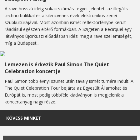
A rave hosszú ideig sokak számára egyet jelentett az illegális
techno bulikkal és a kilencvenes évek elektronikus zenei
szubkultúrájával. Most azonban ismét reflektorfénybe került –
ráadásul egészen eltérő formákban. A Szigeten a Recirquel egy
látványos újcirkuszi előadásban idézi meg a rave szellemiségét,
míg a Budapest...
Lemezen is érkezik Paul Simon The Quiet
Celebration koncertje
Paul Simon több évnyi szünet után tavaly ismét turnéra indult. A
The Quiet Celebration Tour bejárta az Egyesült Államokat és
Európát is, most pedig többféle kiadványon is megjelenik a
koncertanyag nagy része.
KÖVESS MINKET