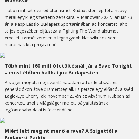
Manowar
Több mint két évtized után ismét Budapesten lép fel a heavy
metal egyik legismertebb zenekara. A Manowar 2027. január 23-
án a Papp László Budapest Sportarénában ad koncertet, ahol
teljes egészében eljátssza a Fighting The World albumot,
emellett természetesen a legnagyobb klasszikusok sem
maradnak ki a programból.
Több mint 160 millió letöltésnál jár a Save Tonight
– most élőben hallhatjuk Budapesten
A sláger mögött megszámlálhatatlan rádiós lejátszás és
generációkon átívelő ismertség áll. És persze egy előadó, a svéd
Eagle-Eye Cherry, aki november 23-án az Akvárium Klubban ad
koncertet, ahol a világsláger mellett pályafutásának
legfontosabb dalai is felcsendülnek.
Miért lett megint menő a rave? A Szigettől a
Budapest Parkig