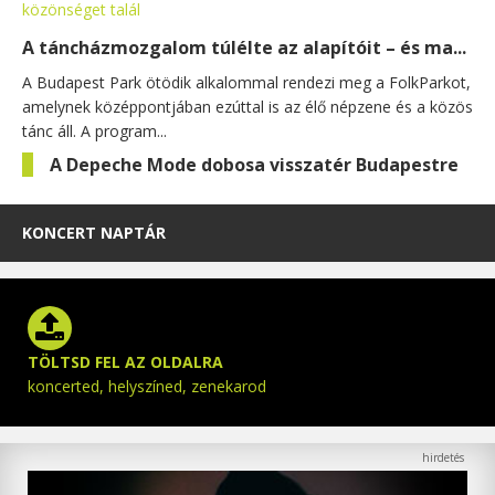
A táncházmozgalom túlélte az alapítóit – és ma...
A Budapest Park ötödik alkalommal rendezi meg a FolkParkot,
amelynek középpontjában ezúttal is az élő népzene és a közös
tánc áll. A program...
A Depeche Mode dobosa visszatér Budapestre
KONCERT NAPTÁR
TÖLTSD FEL AZ OLDALRA
koncerted, helyszíned, zenekarod