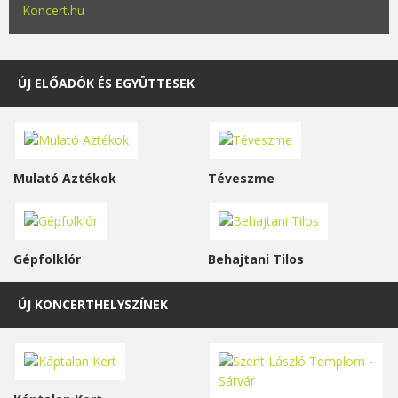
Koncert.hu
ÚJ ELŐADÓK ÉS EGYÜTTESEK
Mulató Aztékok
Téveszme
Gépfolklór
Behajtani Tilos
ÚJ KONCERTHELYSZÍNEK