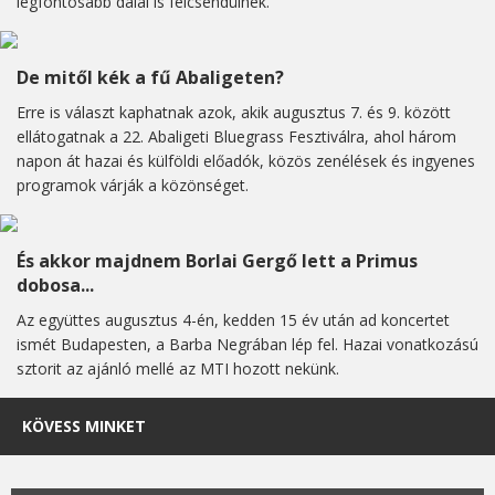
legfontosabb dalai is felcsendülnek.
De mitől kék a fű Abaligeten?
Erre is választ kaphatnak azok, akik augusztus 7. és 9. között
ellátogatnak a 22. Abaligeti Bluegrass Fesztiválra, ahol három
napon át hazai és külföldi előadók, közös zenélések és ingyenes
programok várják a közönséget.
És akkor majdnem Borlai Gergő lett a Primus
dobosa...
Az együttes augusztus 4-én, kedden 15 év után ad koncertet
ismét Budapesten, a Barba Negrában lép fel. Hazai vonatkozású
sztorit az ajánló mellé az MTI hozott nekünk.
KÖVESS MINKET