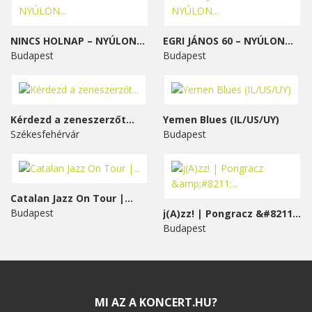
NINCS HOLNAP – NYÚLON...
EGRI JÁNOS 60 – NYÚLON...
Budapest
Budapest
Kérdezd a zeneszerzőt...
Yemen Blues (IL/US/UY)
Székesfehérvár
Budapest
Catalan Jazz On Tour |...
Budapest
j(A)zz! | Pongracz &#8211;...
Budapest
MI AZ A KONCERT.HU?