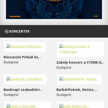
ÚJ KONCERTEK
Rózsaszín Pitbull és...
Budapest
Zuboly koncert a STENK-ben
Budapest
Bankrupt szabadtéri...
Barbárfivérek, Ketioz,...
Budapest
Budapest