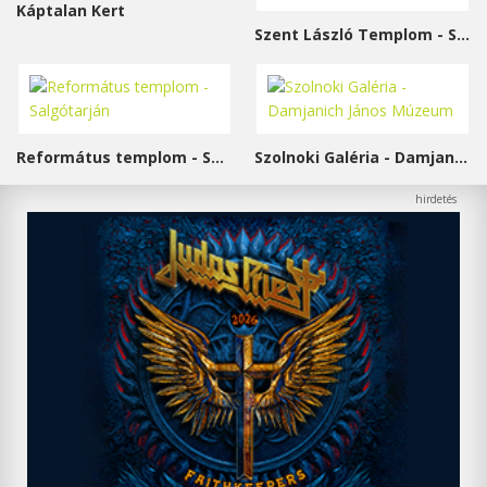
Káptalan Kert
Szent László Templom - Sárvár
Református templom - Salgótarján
Szolnoki Galéria - Damjanich János Múzeum