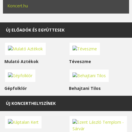
Koncert.hu
ÚJ ELŐADÓK ÉS EGYÜTTESEK
Mulató Aztékok
Téveszme
Gépfolklór
Behajtani Tilos
ÚJ KONCERTHELYSZÍNEK