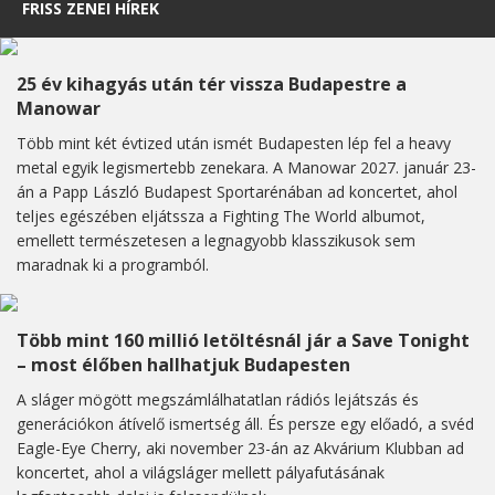
FRISS ZENEI HÍREK
25 év kihagyás után tér vissza Budapestre a
Manowar
Több mint két évtized után ismét Budapesten lép fel a heavy
metal egyik legismertebb zenekara. A Manowar 2027. január 23-
án a Papp László Budapest Sportarénában ad koncertet, ahol
teljes egészében eljátssza a Fighting The World albumot,
emellett természetesen a legnagyobb klasszikusok sem
maradnak ki a programból.
Több mint 160 millió letöltésnál jár a Save Tonight
– most élőben hallhatjuk Budapesten
A sláger mögött megszámlálhatatlan rádiós lejátszás és
generációkon átívelő ismertség áll. És persze egy előadó, a svéd
Eagle-Eye Cherry, aki november 23-án az Akvárium Klubban ad
koncertet, ahol a világsláger mellett pályafutásának