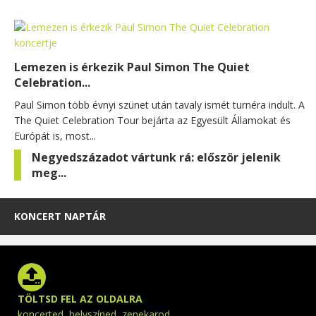
Lemezen is érkezik Paul Simon The Quiet
Celebration...
Paul Simon több évnyi szünet után tavaly ismét turnéra indult. A
The Quiet Celebration Tour bejárta az Egyesült Államokat és
Európát is, most...
Negyedszázadot vártunk rá: először jelenik
meg...
KONCERT NAPTÁR
TÖLTSD FEL AZ OLDALRA
koncerted, helyszíned, zenekarod