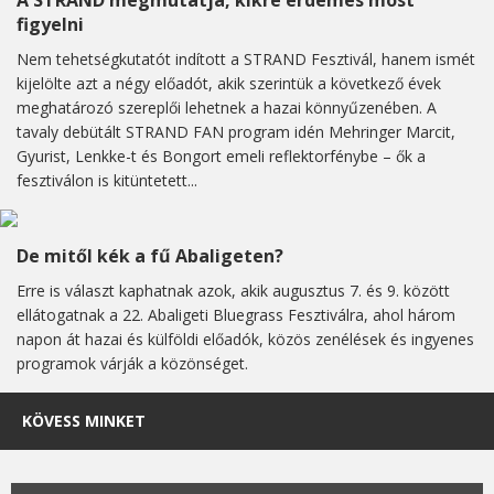
A STRAND megmutatja, kikre érdemes most
figyelni
Nem tehetségkutatót indított a STRAND Fesztivál, hanem ismét
kijelölte azt a négy előadót, akik szerintük a következő évek
meghatározó szereplői lehetnek a hazai könnyűzenében. A
tavaly debütált STRAND FAN program idén Mehringer Marcit,
Gyurist, Lenkke-t és Bongort emeli reflektorfénybe – ők a
fesztiválon is kitüntetett...
De mitől kék a fű Abaligeten?
Erre is választ kaphatnak azok, akik augusztus 7. és 9. között
ellátogatnak a 22. Abaligeti Bluegrass Fesztiválra, ahol három
napon át hazai és külföldi előadók, közös zenélések és ingyenes
programok várják a közönséget.
KÖVESS MINKET