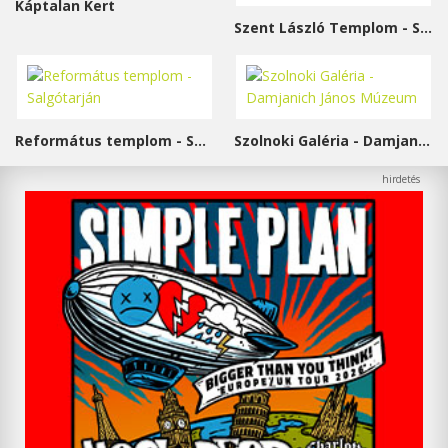
Káptalan Kert
Szent László Templom - Sárvár
Református templom - Salgótarján
Szolnoki Galéria - Damjanich János Múzeum