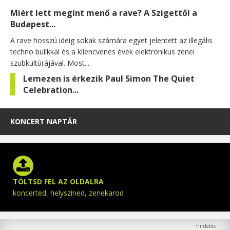
Miért lett megint menő a rave? A Szigettől a
Budapest...
A rave hosszú ideig sokak számára egyet jelentett az illegális
techno bulikkal és a kilencvenes évek elektronikus zenei
szubkultúrájával. Most...
Lemezen is érkezik Paul Simon The Quiet
Celebration...
KONCERT NAPTÁR
TÖLTSD FEL AZ OLDALRA
koncerted, helyszíned, zenekarod