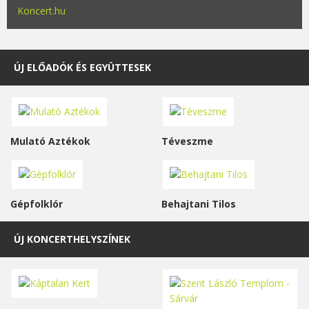
Koncert.hu
ÚJ ELŐADÓK ÉS EGYÜTTESEK
Mulató Aztékok
Téveszme
Gépfolklór
Behajtani Tilos
ÚJ KONCERTHELYSZÍNEK