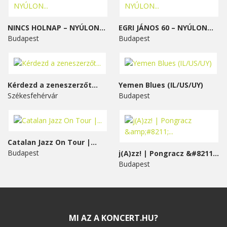
NINCS HOLNAP – NYÚLON...
EGRI JÁNOS 60 – NYÚLON...
Budapest
Budapest
Kérdezd a zeneszerzőt...
Yemen Blues (IL/US/UY)
Székesfehérvár
Budapest
Catalan Jazz On Tour |...
Budapest
j(A)zz! | Pongracz &#8211;...
Budapest
MI AZ A KONCERT.HU?