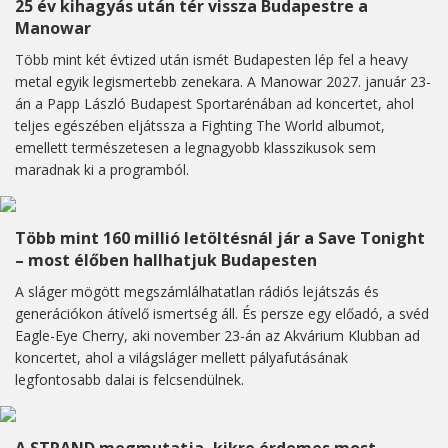
25 év kihagyás után tér vissza Budapestre a
Manowar
Több mint két évtized után ismét Budapesten lép fel a heavy
metal egyik legismertebb zenekara. A Manowar 2027. január 23-
án a Papp László Budapest Sportarénában ad koncertet, ahol
teljes egészében eljátssza a Fighting The World albumot,
emellett természetesen a legnagyobb klasszikusok sem
maradnak ki a programból.
Több mint 160 millió letöltésnál jár a Save Tonight
– most élőben hallhatjuk Budapesten
A sláger mögött megszámlálhatatlan rádiós lejátszás és
generációkon átívelő ismertség áll. És persze egy előadó, a svéd
Eagle-Eye Cherry, aki november 23-án az Akvárium Klubban ad
koncertet, ahol a világsláger mellett pályafutásának
legfontosabb dalai is felcsendülnek.