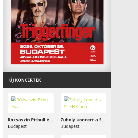
ÚJ KONCERTEK
Rózsaszín Pitbull és...
Zuboly koncert a STENK-ben
Budapest
Budapest