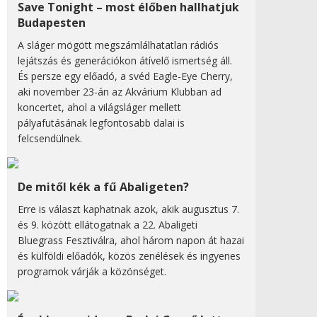
Save Tonight – most élőben hallhatjuk
Budapesten
A sláger mögött megszámlálhatatlan rádiós
lejátszás és generációkon átívelő ismertség áll.
És persze egy előadó, a svéd Eagle-Eye Cherry,
aki november 23-án az Akvárium Klubban ad
koncertet, ahol a világsláger mellett
pályafutásának legfontosabb dalai is
felcsendülnek.
De mitől kék a fű Abaligeten?
Erre is választ kaphatnak azok, akik augusztus 7.
és 9. között ellátogatnak a 22. Abaligeti
Bluegrass Fesztiválra, ahol három napon át hazai
és külföldi előadók, közös zenélések és ingyenes
programok várják a közönséget.