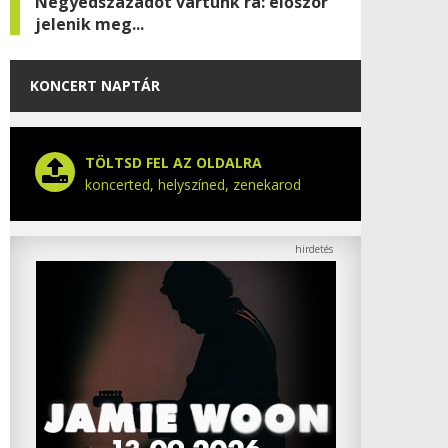
Negyedszázadot vártunk rá: először
jelenik meg...
KONCERT NAPTÁR
TÖLTSD FEL AZ OLDALRA
koncerted, helyszíned, zenekarod