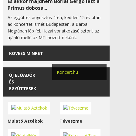
És akkor majdnem Borlai Gergő lett a
Primus dobosa...
Az együttes augusztus 4-én, kedden 15 év után
ad koncertet ismét Budapesten, a Barba
Negrában lép fel. Hazai vonatkozású sztorit az
ajánló mellé az MTI hozott nekünk.
KÖVESS MINKET
Koncert.hu
ÚJ ELŐADÓK
ÉS
EGYÜTTESEK
Mulató Aztékok
Téveszme