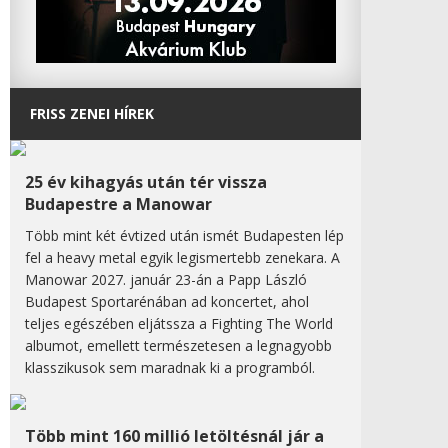
FRISS ZENEI HÍREK
25 év kihagyás után tér vissza
Budapestre a Manowar
Több mint két évtized után ismét Budapesten lép
fel a heavy metal egyik legismertebb zenekara. A
Manowar 2027. január 23-án a Papp László
Budapest Sportarénában ad koncertet, ahol
teljes egészében eljátssza a Fighting The World
albumot, emellett természetesen a legnagyobb
klasszikusok sem maradnak ki a programból.
Több mint 160 millió letöltésnál jár a