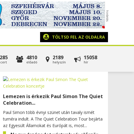
TÖLTSD FEL AZ OLDALRA
285
4810
2189
15058
cert
előadó
helyszín
hír
Lemezen is érkezik Paul Simon The Quiet
Celebration...
Paul Simon több évnyi szünet után tavaly ismét
turnéra indult. A The Quiet Celebration Tour bejárta
az Egyesült Államokat és Európát is, most...