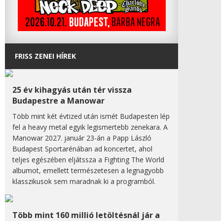
FRISS ZENEI HÍREK
25 év kihagyás után tér vissza
Budapestre a Manowar
Több mint két évtized után ismét Budapesten lép
fel a heavy metal egyik legismertebb zenekara. A
Manowar 2027. január 23-án a Papp László
Budapest Sportarénában ad koncertet, ahol
teljes egészében eljátssza a Fighting The World
albumot, emellett természetesen a legnagyobb
klasszikusok sem maradnak ki a programból.
Több mint 160 millió letöltésnál jár a