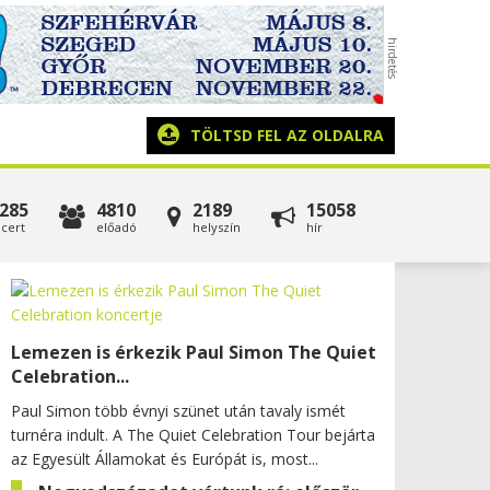
TÖLTSD FEL AZ OLDALRA
285
4810
2189
15058
cert
előadó
helyszín
hír
Lemezen is érkezik Paul Simon The Quiet
Celebration...
Paul Simon több évnyi szünet után tavaly ismét
turnéra indult. A The Quiet Celebration Tour bejárta
az Egyesült Államokat és Európát is, most...