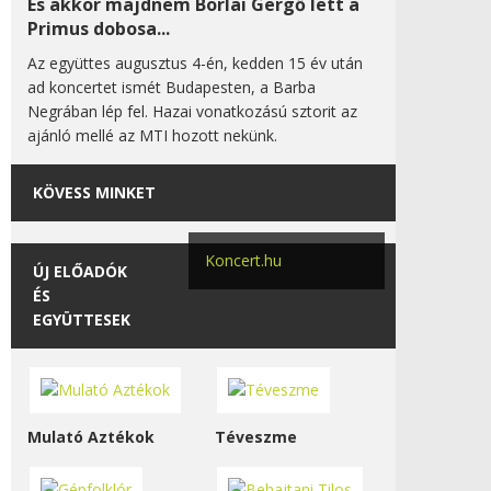
És akkor majdnem Borlai Gergő lett a
Primus dobosa...
Az együttes augusztus 4-én, kedden 15 év után
ad koncertet ismét Budapesten, a Barba
Negrában lép fel. Hazai vonatkozású sztorit az
ajánló mellé az MTI hozott nekünk.
KÖVESS MINKET
Koncert.hu
ÚJ ELŐADÓK
ÉS
EGYÜTTESEK
Mulató Aztékok
Téveszme