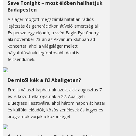
Save Tonight – most élőben hallhatjuk
Budapesten
A sláger mögött megszámlálhatatlan rádiós
lejátszás és generációkon átívelő ismertség áll.
És persze egy előadó, a svéd Eagle-Eye Cherry,
aki november 23-án az Akvárium Klubban ad
koncertet, ahol a világsláger mellett
pályafutásának legfontosabb dalai is
felcsendülnek.
De mitől kék a fű Abaligeten?
Erre is választ kaphatnak azok, akik augusztus 7.
és 9. között ellátogatnak a 22. Abaligeti
Bluegrass Fesztiválra, ahol három napon át hazai
és külföldi előadók, közös zenélések és ingyenes
programok várják a közönséget.