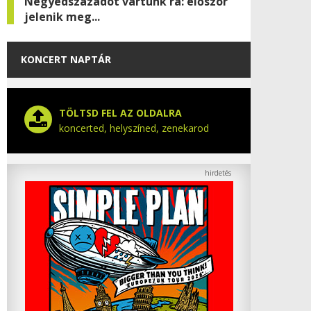
Negyedszázadot vártunk rá: először
jelenik meg...
KONCERT NAPTÁR
TÖLTSD FEL AZ OLDALRA
koncerted, helyszíned, zenekarod