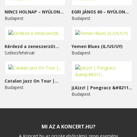
NINCS HOLNAP – NYÚLON...
EGRI JÁNOS 60 – NYÚLON...
Budapest
Budapest
Kérdezd a zeneszerzőt...
Yemen Blues (IL/US/UY)
Székesfehérvár
Budapest
Catalan Jazz On Tour |...
Budapest
j(A)zz! | Pongracz &#8211;...
Budapest
MI AZ A KONCERT.HU?
A Koncert.hu az ország elsőszámú zenei esemény