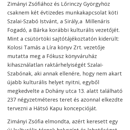
Zimányi Zsófiához és Lőrinczy Györgyhöz
csaknem két évtizedes munkakapcsolat köti
Szalai-Szabó Istvánt, a Sirály,a Millenáris
Fogadó, a Bárka korábbi kulturális vezetőjét.
Mint a csütörtöki sajtótájékoztatón kiderült:
Kolosi Tamás a Líra könyv Zrt. vezetője
mutatta meg a Fókusz könyváruház
kihasználatlan raktárhelyiségét Szalai-
Szabónak, aki annak ellenére, hogy nem akart
újabb kulturális helyet nyitni, egyből
megkedvelte a Dohány utca 13. alatt található
237 négyzetméteres teret és azonnal elkezdte
tervezni a Hátsó Kapu koncepcióját.
Zimányi Zsófia elmondta, azért keresett egy
új kulturális térnek helyszínt és lehetőséget,