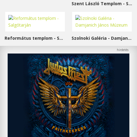
Szent László Templom - Sárvár
Református templom - Salgótarján
Szolnoki Galéria - Damjanich János Múzeum