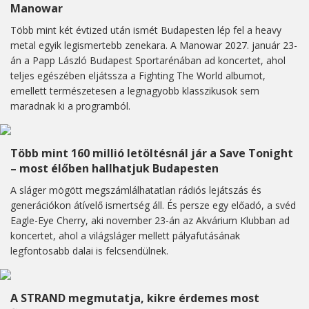
Manowar
Több mint két évtized után ismét Budapesten lép fel a heavy
metal egyik legismertebb zenekara. A Manowar 2027. január 23-
án a Papp László Budapest Sportarénában ad koncertet, ahol
teljes egészében eljátssza a Fighting The World albumot,
emellett természetesen a legnagyobb klasszikusok sem
maradnak ki a programból.
Több mint 160 millió letöltésnál jár a Save Tonight
– most élőben hallhatjuk Budapesten
A sláger mögött megszámlálhatatlan rádiós lejátszás és
generációkon átívelő ismertség áll. És persze egy előadó, a svéd
Eagle-Eye Cherry, aki november 23-án az Akvárium Klubban ad
koncertet, ahol a világsláger mellett pályafutásának
legfontosabb dalai is felcsendülnek.
A STRAND megmutatja, kikre érdemes most