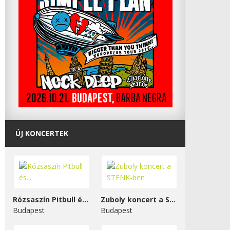
ÚJ KONCERTEK
Rózsaszín Pitbull és...
Zuboly koncert a STENK-ben
Budapest
Budapest