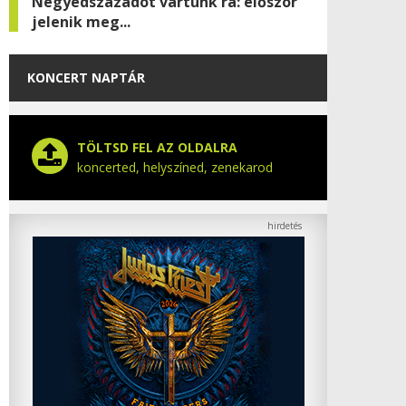
Negyedszázadot vártunk rá: először
jelenik meg...
KONCERT NAPTÁR
TÖLTSD FEL AZ OLDALRA
koncerted, helyszíned, zenekarod