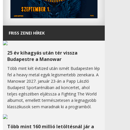
FRISS ZENEI HÍREK
25 év kihagyás után tér vissza
Budapestre a Manowar
Több mint két évtized után ismét Budapesten lép
fel a heavy metal egyik legismertebb zenekara. A
Manowar 2027. január 23-án a Papp László
Budapest Sportarénában ad koncertet, ahol
teljes egészében eljátssza a Fighting The World
albumot, emellett természetesen a legnagyobb
klasszikusok sem maradnak ki a programból.
Több mint 160 millió letöltésnál jár a