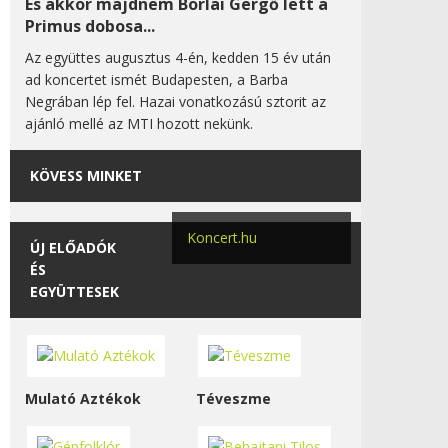
És akkor majdnem Borlai Gergő lett a
Primus dobosa...
Az együttes augusztus 4-én, kedden 15 év után
ad koncertet ismét Budapesten, a Barba
Negrában lép fel. Hazai vonatkozású sztorit az
ajánló mellé az MTI hozott nekünk.
KÖVESS MINKET
Koncert.hu
ÚJ ELŐADÓK
ÉS
EGYÜTTESEK
Mulató Aztékok
Téveszme