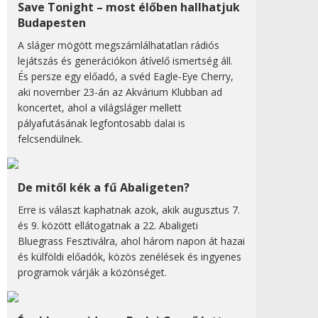
Save Tonight – most élőben hallhatjuk
Budapesten
A sláger mögött megszámlálhatatlan rádiós
lejátszás és generációkon átívelő ismertség áll.
És persze egy előadó, a svéd Eagle-Eye Cherry,
aki november 23-án az Akvárium Klubban ad
koncertet, ahol a világsláger mellett
pályafutásának legfontosabb dalai is
felcsendülnek.
De mitől kék a fű Abaligeten?
Erre is választ kaphatnak azok, akik augusztus 7.
és 9. között ellátogatnak a 22. Abaligeti
Bluegrass Fesztiválra, ahol három napon át hazai
és külföldi előadók, közös zenélések és ingyenes
programok várják a közönséget.