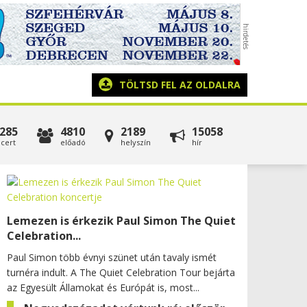
TÖLTSD FEL AZ OLDALRA
285
4810
2189
15058
cert
előadó
helyszín
hír
Lemezen is érkezik Paul Simon The Quiet
Celebration...
Paul Simon több évnyi szünet után tavaly ismét
turnéra indult. A The Quiet Celebration Tour bejárta
az Egyesült Államokat és Európát is, most...