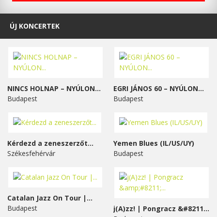
ÚJ KONCERTEK
NINCS HOLNAP – NYÚLON...
EGRI JÁNOS 60 – NYÚLON...
Budapest
Budapest
Kérdezd a zeneszerzőt...
Yemen Blues (IL/US/UY)
Székesfehérvár
Budapest
Catalan Jazz On Tour |...
Budapest
j(A)zz! | Pongracz &#8211;...