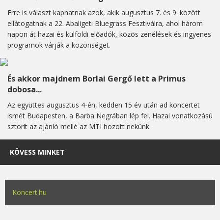
Erre is választ kaphatnak azok, akik augusztus 7. és 9. között
ellátogatnak a 22. Abaligeti Bluegrass Fesztiválra, ahol három
napon át hazai és külföldi előadók, közös zenélések és ingyenes
programok várják a közönséget.
És akkor majdnem Borlai Gergő lett a Primus
dobosa...
Az együttes augusztus 4-én, kedden 15 év után ad koncertet
ismét Budapesten, a Barba Negrában lép fel. Hazai vonatkozású
sztorit az ajánló mellé az MTI hozott nekünk.
KÖVESS MINKET
Koncert.hu