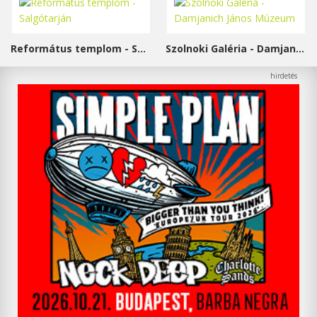
Református templom - Salgótarján
Szolnoki Galéria - Damjanich János Múzeum