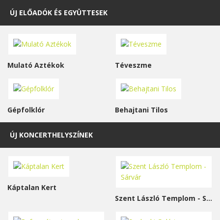
ÚJ ELŐADÓK ÉS EGYÜTTESEK
Mulató Aztékok
Téveszme
Gépfolklór
Behajtani Tilos
ÚJ KONCERTHELYSZÍNEK
Káptalan Kert
Szent László Templom - Sárvár