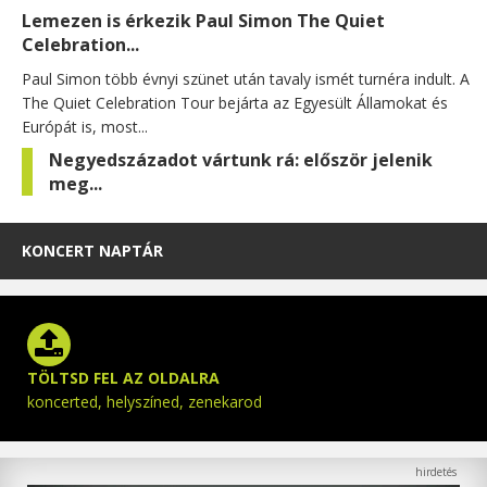
Lemezen is érkezik Paul Simon The Quiet
Celebration...
Paul Simon több évnyi szünet után tavaly ismét turnéra indult. A
The Quiet Celebration Tour bejárta az Egyesült Államokat és
Európát is, most...
Negyedszázadot vártunk rá: először jelenik
meg...
KONCERT NAPTÁR
TÖLTSD FEL AZ OLDALRA
koncerted, helyszíned, zenekarod