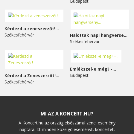
Budapest
Kérdezd a zeneszerzőt!...
Székesfehérvár
Halottak napi hangverseny...
Székesfehérvár
Emlékszel-e még? -...
Budapest
Kérdezd a Zeneszerzőt!...
Székesfehérvár
MI AZ A KONCERT.HU?
A Koncert.hu az ország elsőszámú zenei esemény
naptára. Itt minden közelgő eseményt, koncertet,