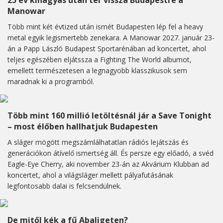
25 év kihagyás után tér vissza Budapestre a
Manowar
Több mint két évtized után ismét Budapesten lép fel a heavy
metal egyik legismertebb zenekara. A Manowar 2027. január 23-
án a Papp László Budapest Sportarénában ad koncertet, ahol
teljes egészében eljátssza a Fighting The World albumot,
emellett természetesen a legnagyobb klasszikusok sem
maradnak ki a programból.
Több mint 160 millió letöltésnál jár a Save Tonight
– most élőben hallhatjuk Budapesten
A sláger mögött megszámlálhatatlan rádiós lejátszás és
generációkon átívelő ismertség áll. És persze egy előadó, a svéd
Eagle-Eye Cherry, aki november 23-án az Akvárium Klubban ad
koncertet, ahol a világsláger mellett pályafutásának
legfontosabb dalai is felcsendülnek.
De mitől kék a fű Abaligeten?