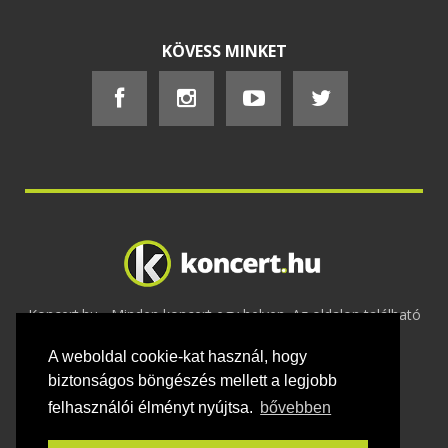
KÖVESS MINKET
Koncert.hu - Minden koncert egy helyen. Az oldalon található
tartalmakat szerzői jogok védik © 2002 -
A weboldal cookie-kat használ, hogy
2020
Adatvédelem
-
ÁSZF
-
Felhasználási
feltételek
-
Webmaster
-
Kapcsolat és üzenet küldés
biztonságos böngészés mellett a legjobb
felhasználói élményt nyújtsa.
bővebben