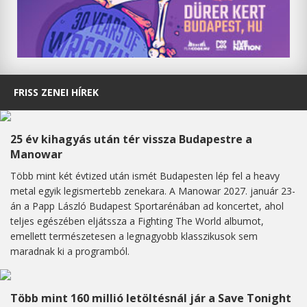
FRISS ZENEI HÍREK
25 év kihagyás után tér vissza Budapestre a
Manowar
Több mint két évtized után ismét Budapesten lép fel a heavy
metal egyik legismertebb zenekara. A Manowar 2027. január 23-
án a Papp László Budapest Sportarénában ad koncertet, ahol
teljes egészében eljátssza a Fighting The World albumot,
emellett természetesen a legnagyobb klasszikusok sem
maradnak ki a programból.
Több mint 160 millió letöltésnál jár a Save Tonight