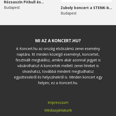
Rózsaszín Pitbull és...
Budapest
Zuboly koncert a STENK-ben
Budapest
MI AZ A KONCERT.HU?
A Koncert.hu az ország elsőszámú zenei esemény
naptára. Itt minden közelgő eseményt, koncertet,
fesztivált megtalálsz, amikre akár azonnal jegyet is
vásárolhatsz! A koncertek mellett zenei híreket is
olvashatsz, továbbá mindent megtudhatsz
együttesekről és helyszínekről is. Minden koncert egy
helyen, ez a Koncert.hu.
Impresszum
Médiaajánlatunk