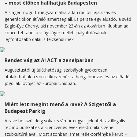
– most élőben hallhatjuk Budapesten
A sláger mögött megszámlálhatatlan rádiós lejátszás és
generációkon átívelő ismertség áll. És persze egy előadó, a svéd
Eagle-Eye Cherry, aki november 23-án az Akvárium Klubban ad
koncertet, ahol a világsláger mellett pályafutásának
legfontosabb dalai is felcsendülnek.
Rendet vág az AI ACT a zeneiparban
Augusztustól új átláthatósági szabályok gyökeresen
átalakíthatják a szintetikus zenék, a hangklónozás és az előadói
jogdíjak jövőjét az Európai Unióban.
Miért lett megint menő a rave? A Szigettől a
Budapest Parkig
A rave hosszú ideig sokak számára egyet jelentett az illegális
techno bulikkal és a kilencvenes évek elektronikus zenei
szubkultúrájával. Most azonban ismét reflektorfénybe került –