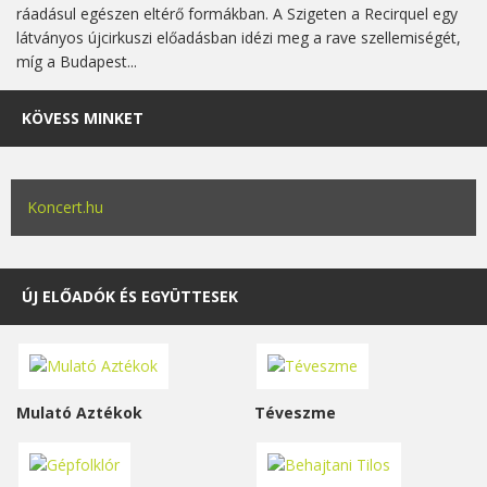
ráadásul egészen eltérő formákban. A Szigeten a Recirquel egy
látványos újcirkuszi előadásban idézi meg a rave szellemiségét,
míg a Budapest...
KÖVESS MINKET
Koncert.hu
ÚJ ELŐADÓK ÉS EGYÜTTESEK
Mulató Aztékok
Téveszme