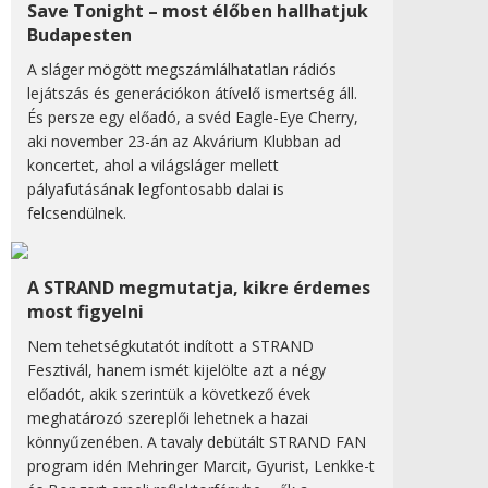
Save Tonight – most élőben hallhatjuk
Budapesten
A sláger mögött megszámlálhatatlan rádiós
lejátszás és generációkon átívelő ismertség áll.
És persze egy előadó, a svéd Eagle-Eye Cherry,
aki november 23-án az Akvárium Klubban ad
koncertet, ahol a világsláger mellett
pályafutásának legfontosabb dalai is
felcsendülnek.
A STRAND megmutatja, kikre érdemes
most figyelni
Nem tehetségkutatót indított a STRAND
Fesztivál, hanem ismét kijelölte azt a négy
előadót, akik szerintük a következő évek
meghatározó szereplői lehetnek a hazai
könnyűzenében. A tavaly debütált STRAND FAN
program idén Mehringer Marcit, Gyurist, Lenkke-t