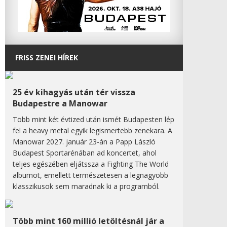
FRISS ZENEI HÍREK
25 év kihagyás után tér vissza
Budapestre a Manowar
Több mint két évtized után ismét Budapesten lép
fel a heavy metal egyik legismertebb zenekara. A
Manowar 2027. január 23-án a Papp László
Budapest Sportarénában ad koncertet, ahol
teljes egészében eljátssza a Fighting The World
albumot, emellett természetesen a legnagyobb
klasszikusok sem maradnak ki a programból.
Több mint 160 millió letöltésnál jár a