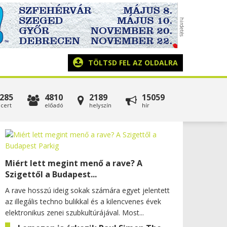
TÖLTSD FEL AZ OLDALRA
285
4810
2189
15059
cert
előadó
helyszín
hír
Miért lett megint menő a rave? A
Szigettől a Budapest...
A rave hosszú ideig sokak számára egyet jelentett
az illegális techno bulikkal és a kilencvenes évek
elektronikus zenei szubkultúrájával. Most...