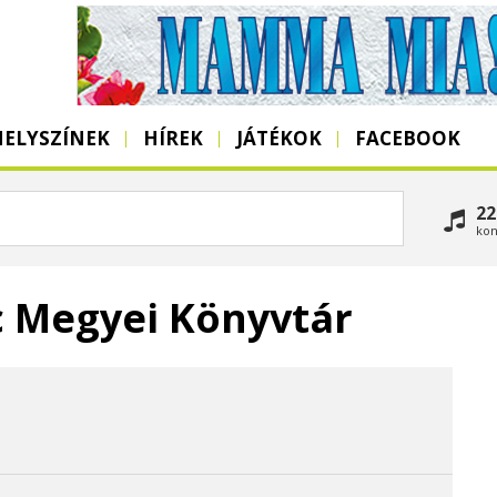
HELYSZÍNEK
HÍREK
JÁTÉKOK
FACEBOOK
22
kon
nc Megyei Könyvtár