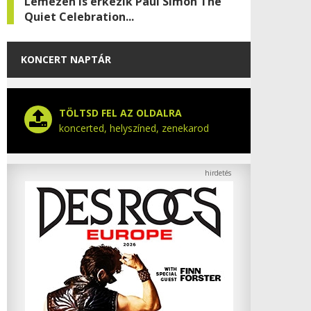
Lemezen is érkezik Paul Simon The
Quiet Celebration...
KONCERT NAPTÁR
TÖLTSD FEL AZ OLDALRA
koncerted, helyszíned, zenekarod