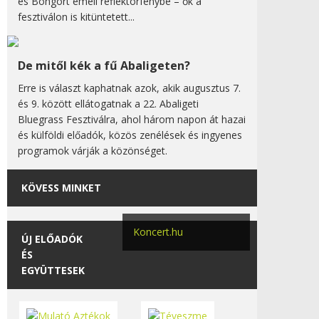
és Bongort emeli reflektorfénybe – ők a
fesztiválon is kitüntetett...
De mitől kék a fű Abaligeten?
Erre is választ kaphatnak azok, akik augusztus 7.
és 9. között ellátogatnak a 22. Abaligeti
Bluegrass Fesztiválra, ahol három napon át hazai
és külföldi előadók, közös zenélések és ingyenes
programok várják a közönséget.
KÖVESS MINKET
Koncert.hu
ÚJ ELŐADÓK
ÉS
EGYÜTTESEK