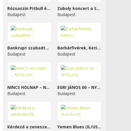
Rózsaszín Pitbull és...
Zuboly koncert a STENK-ben
Budapest
Budapest
Bankrupt szabadtéri...
Barbárfivérek, Ketioz,...
Budapest
Budapest
NINCS HOLNAP – NYÚLON...
EGRI JÁNOS 60 – NYÚLON...
Budapest
Budapest
Kérdezd a zeneszerzőt...
Yemen Blues (IL/US/UY)