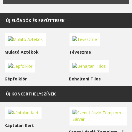
ÚJ ELŐADÓK ÉS EGYÜTTESEK
Mulató Aztékok
Téveszme
Gépfolklór
Behajtani Tilos
ÚJ KONCERTHELYSZÍNEK
Káptalan Kert
Szent László Templom - Sárvár