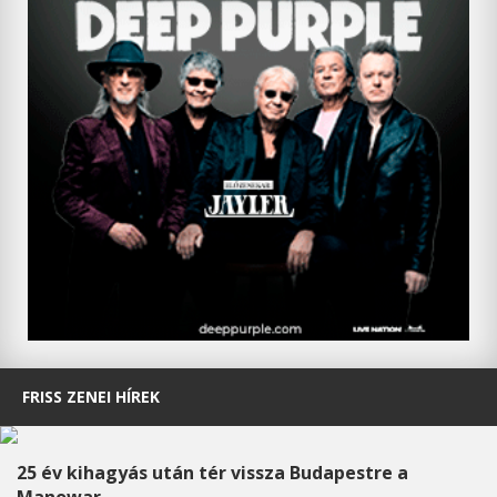
FRISS ZENEI HÍREK
25 év kihagyás után tér vissza Budapestre a