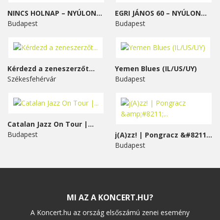
NINCS HOLNAP – NYÚLON...
EGRI JÁNOS 60 – NYÚLON...
Budapest
Budapest
Kérdezd a zeneszerzőt...
Yemen Blues (IL/US/UY)
Székesfehérvár
Budapest
Catalan Jazz On Tour |...
Budapest
j(A)zz! | Pongracz &#8211;...
Budapest
MI AZ A KONCERT.HU?
A Koncert.hu az ország elsőszámú zenei esemény