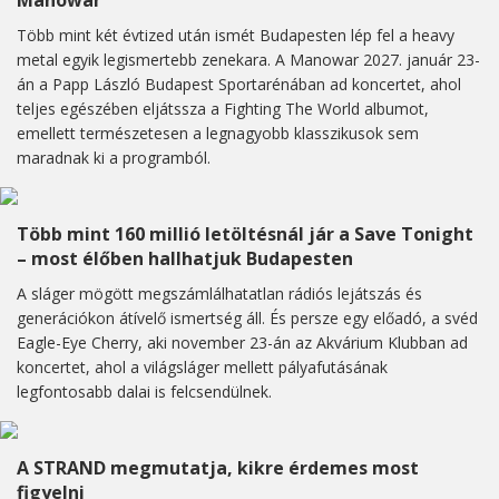
Manowar
Több mint két évtized után ismét Budapesten lép fel a heavy
metal egyik legismertebb zenekara. A Manowar 2027. január 23-
án a Papp László Budapest Sportarénában ad koncertet, ahol
teljes egészében eljátssza a Fighting The World albumot,
emellett természetesen a legnagyobb klasszikusok sem
maradnak ki a programból.
Több mint 160 millió letöltésnál jár a Save Tonight
– most élőben hallhatjuk Budapesten
A sláger mögött megszámlálhatatlan rádiós lejátszás és
generációkon átívelő ismertség áll. És persze egy előadó, a svéd
Eagle-Eye Cherry, aki november 23-án az Akvárium Klubban ad
koncertet, ahol a világsláger mellett pályafutásának
legfontosabb dalai is felcsendülnek.
A STRAND megmutatja, kikre érdemes most
figyelni