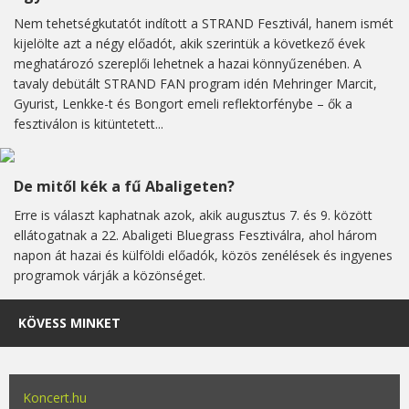
Nem tehetségkutatót indított a STRAND Fesztivál, hanem ismét
kijelölte azt a négy előadót, akik szerintük a következő évek
meghatározó szereplői lehetnek a hazai könnyűzenében. A
tavaly debütált STRAND FAN program idén Mehringer Marcit,
Gyurist, Lenkke-t és Bongort emeli reflektorfénybe – ők a
fesztiválon is kitüntetett...
De mitől kék a fű Abaligeten?
Erre is választ kaphatnak azok, akik augusztus 7. és 9. között
ellátogatnak a 22. Abaligeti Bluegrass Fesztiválra, ahol három
napon át hazai és külföldi előadók, közös zenélések és ingyenes
programok várják a közönséget.
KÖVESS MINKET
Koncert.hu