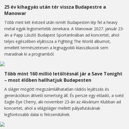
25 év kihagyás után tér vissza Budapestre a
Manowar
Több mint két évtized után ismét Budapesten lép fel a heavy
metal egyik legismertebb zenekara. A Manowar 2027. január 23-
án a Papp László Budapest Sportarénában ad koncertet, ahol
teljes egészében eljátssza a Fighting The World albumot,
emellett természetesen a legnagyobb klasszikusok sem
maradnak ki a programból.
Több mint 160 millió letöltésnál jár a Save Tonight
– most élőben hallhatjuk Budapesten
A sláger mögött megszámlálhatatlan rádiós lejátszás és
generációkon átívelő ismertség áll. És persze egy előadó, a svéd
Eagle-Eye Cherry, aki november 23-án az Akvárium Klubban ad
koncertet, ahol a világsláger mellett pályafutásának
legfontosabb dalai is felcsendülnek.