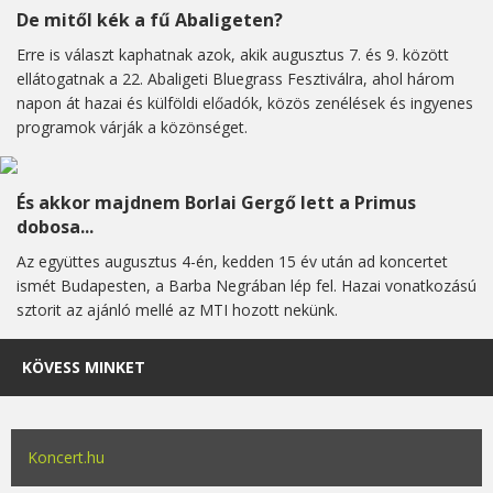
De mitől kék a fű Abaligeten?
Erre is választ kaphatnak azok, akik augusztus 7. és 9. között
ellátogatnak a 22. Abaligeti Bluegrass Fesztiválra, ahol három
napon át hazai és külföldi előadók, közös zenélések és ingyenes
programok várják a közönséget.
És akkor majdnem Borlai Gergő lett a Primus
dobosa...
Az együttes augusztus 4-én, kedden 15 év után ad koncertet
ismét Budapesten, a Barba Negrában lép fel. Hazai vonatkozású
sztorit az ajánló mellé az MTI hozott nekünk.
KÖVESS MINKET
Koncert.hu