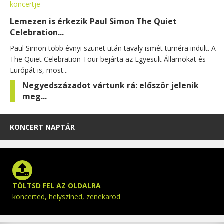
Lemezen is érkezik Paul Simon The Quiet
Celebration...
Paul Simon több évnyi szünet után tavaly ismét turnéra indult. A
The Quiet Celebration Tour bejárta az Egyesült Államokat és
Európát is, most...
Negyedszázadot vártunk rá: először jelenik
meg...
KONCERT NAPTÁR
TÖLTSD FEL AZ OLDALRA
koncerted, helyszíned, zenekarod