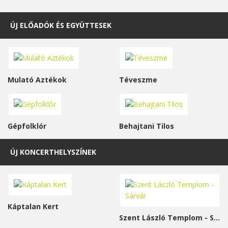
ÚJ ELŐADÓK ÉS EGYÜTTESEK
Mulató Aztékok
Téveszme
Gépfolklór
Behajtani Tilos
ÚJ KONCERTHELYSZÍNEK
Káptalan Kert
Szent László Templom - Sárvár