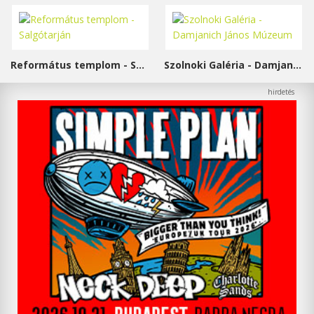
Református templom - Salgótarján
Szolnoki Galéria - Damjanich János Múzeum