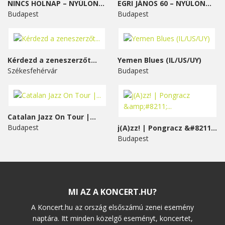
NINCS HOLNAP – NYÚLON...
EGRI JÁNOS 60 – NYÚLON...
Budapest
Budapest
Kérdezd a zeneszerzőt...
Yemen Blues (IL/US/UY)
Székesfehérvár
Budapest
Catalan Jazz On Tour |...
Budapest
j(A)zz! | Pongracz &#8211;...
Budapest
MI AZ A KONCERT.HU?
A Koncert.hu az ország elsőszámú zenei esemény
naptára. Itt minden közelgő eseményt, koncertet,