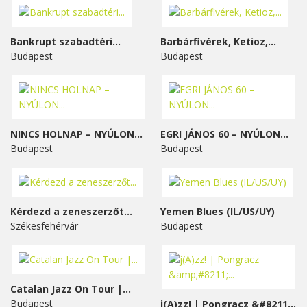
Bankrupt szabadtéri...
Barbárfivérek, Ketioz,...
Budapest
Budapest
NINCS HOLNAP – NYÚLON...
EGRI JÁNOS 60 – NYÚLON...
Budapest
Budapest
Kérdezd a zeneszerzőt...
Yemen Blues (IL/US/UY)
Székesfehérvár
Budapest
Catalan Jazz On Tour |...
Budapest
j(A)zz! | Pongracz &#8211;...