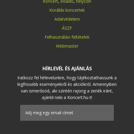
Koncert
,
előadó
,
helyszín
Korábbi koncertek
Adatvédelem
ÁSZF
Felhasználási feltételek
Webmaster
HÍRLEVÉL ÉS AJÁNLÁS
Iratkozz fel hírlevelünkre, hogy tájékoztathassunk a
legfrissebb eseményekről és akciókról. Amennyiben
van ismerősöd, aki szintén rajong a zenék iránt,
ajánld neki a Koncert.hu-t!