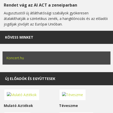
Rendet vág az AI ACT a zeneiparban
Augusztustól új átláthatósági szabályok gyökeresen
átalakíthatják a szintetikus zenék, a hangklónozás és az előadói
jogdíjak jövőjét az Európai Unióban.
KÖVESS MINKET
Koncert.hu
ÚJ ELŐADÓK ÉS EGYÜTTESEK
Mulató Aztékok
Téveszme