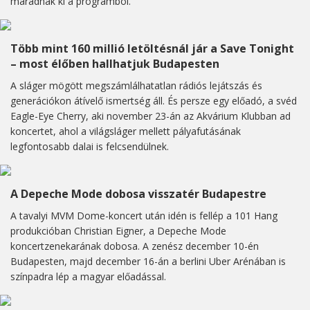
maradnak ki a programból.
Több mint 160 millió letöltésnál jár a Save Tonight
– most élőben hallhatjuk Budapesten
A sláger mögött megszámlálhatatlan rádiós lejátszás és
generációkon átívelő ismertség áll. És persze egy előadó, a svéd
Eagle-Eye Cherry, aki november 23-án az Akvárium Klubban ad
koncertet, ahol a világsláger mellett pályafutásának
legfontosabb dalai is felcsendülnek.
A Depeche Mode dobosa visszatér Budapestre
A tavalyi MVM Dome-koncert után idén is fellép a 101 Hang
produkcióban Christian Eigner, a Depeche Mode
koncertzenekarának dobosa. A zenész december 10-én
Budapesten, majd december 16-án a berlini Uber Arénában is
színpadra lép a magyar előadással.