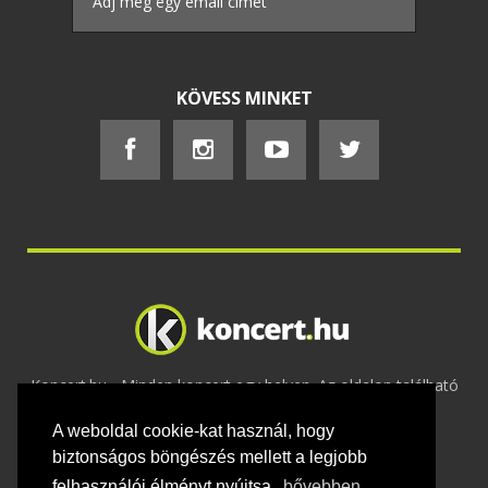
KÖVESS MINKET
Koncert.hu - Minden koncert egy helyen. Az oldalon található
tartalmakat szerzői jogok védik © 2002 -
A weboldal cookie-kat használ, hogy
2020
Adatvédelem
-
ÁSZF
-
Felhasználási
feltételek
-
Webmaster
-
Kapcsolat és üzenet küldés
biztonságos böngészés mellett a legjobb
felhasználói élményt nyújtsa.
bővebben