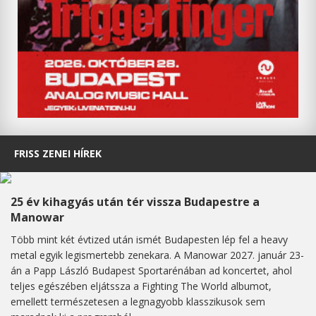
FRISS ZENEI HÍREK
25 év kihagyás után tér vissza Budapestre a
Manowar
Több mint két évtized után ismét Budapesten lép fel a heavy
metal egyik legismertebb zenekara. A Manowar 2027. január 23-
án a Papp László Budapest Sportarénában ad koncertet, ahol
teljes egészében eljátssza a Fighting The World albumot,
emellett természetesen a legnagyobb klasszikusok sem