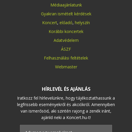
Médiaajánlatunk
Gyakran ismételt kérdések
Koncert
,
előadó
,
helyszín
Korábbi koncertek
Adatvédelem
ÁSZF
Felhasználási feltételek
Webmaster
HÍRLEVÉL ÉS AJÁNLÁS
Iratkozz fel hírlevelünkre, hogy tájékoztathassunk a
legfrissebb eseményekről és akciókról. Amennyiben
van ismerősöd, aki szintén rajong a zenék iránt,
ajánld neki a Koncert.hu-t!