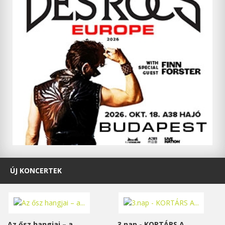
ÚJ KONCERTEK
Az ősz hangjai – a...
3.nap - KORTÁRS A...