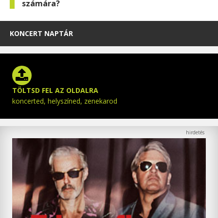
számára?
KONCERT NAPTÁR
TÖLTSD FEL AZ OLDALRA
koncerted, helyszíned, zenekarod