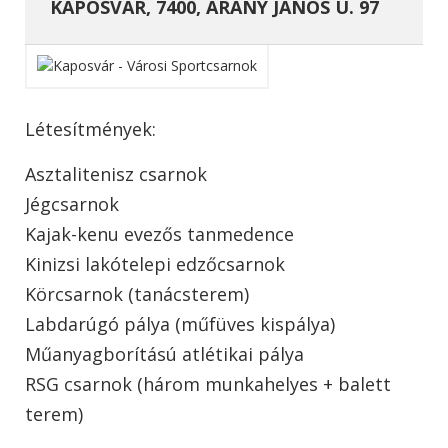
KAPOSVÁR, 7400, ARANY JÁNOS U. 97
Létesítmények:
Asztalitenisz csarnok
Jégcsarnok
Kajak-kenu evezős tanmedence
Kinizsi lakótelepi edzőcsarnok
Körcsarnok (tanácsterem)
Labdarúgó pálya (műfüves kispálya)
Műanyagborítású atlétikai pálya
RSG csarnok (három munkahelyes + balett
terem)