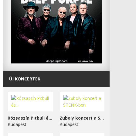
ÚJ KONCERTEK
Rózsaszín Pitbull és...
Zuboly koncert a STENK-ben
Budapest
Budapest