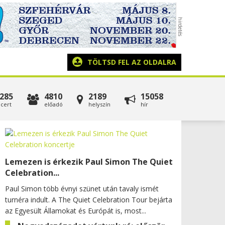
TÖLTSD FEL AZ OLDALRA
285
4810
2189
15058
cert
előadó
helyszín
hír
Lemezen is érkezik Paul Simon The Quiet
Celebration...
Paul Simon több évnyi szünet után tavaly ismét
turnéra indult. A The Quiet Celebration Tour bejárta
az Egyesült Államokat és Európát is, most...