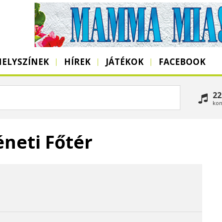
HELYSZÍNEK
HÍREK
JÁTÉKOK
FACEBOOK
22
kon
neti Főtér