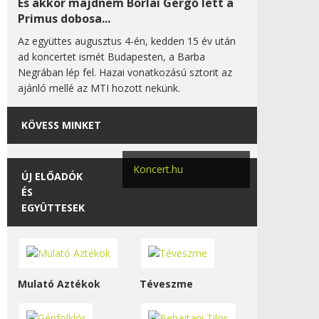
És akkor majdnem Borlai Gergő lett a
Primus dobosa...
Az együttes augusztus 4-én, kedden 15 év után
ad koncertet ismét Budapesten, a Barba
Negrában lép fel. Hazai vonatkozású sztorit az
ajánló mellé az MTI hozott nekünk.
KÖVESS MINKET
Koncert.hu
ÚJ ELŐADÓK
ÉS
EGYÜTTESEK
Mulató Aztékok
Téveszme