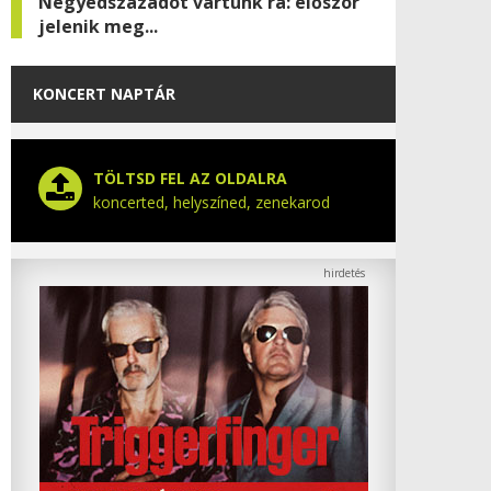
Negyedszázadot vártunk rá: először
jelenik meg...
KONCERT NAPTÁR
TÖLTSD FEL AZ OLDALRA
koncerted, helyszíned, zenekarod