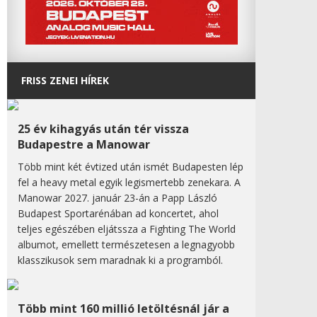
FRISS ZENEI HÍREK
25 év kihagyás után tér vissza
Budapestre a Manowar
Több mint két évtized után ismét Budapesten lép
fel a heavy metal egyik legismertebb zenekara. A
Manowar 2027. január 23-án a Papp László
Budapest Sportarénában ad koncertet, ahol
teljes egészében eljátssza a Fighting The World
albumot, emellett természetesen a legnagyobb
klasszikusok sem maradnak ki a programból.
Több mint 160 millió letöltésnál jár a