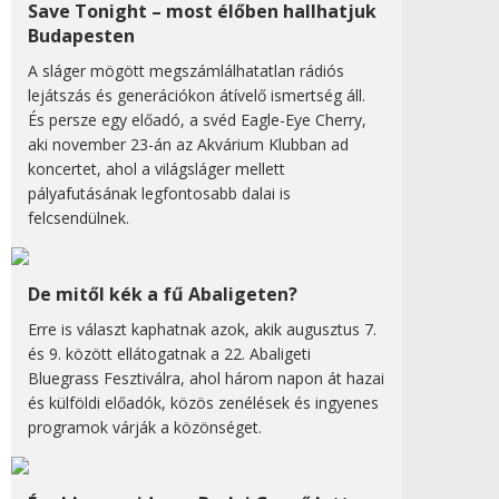
Save Tonight – most élőben hallhatjuk
Budapesten
A sláger mögött megszámlálhatatlan rádiós
lejátszás és generációkon átívelő ismertség áll.
És persze egy előadó, a svéd Eagle-Eye Cherry,
aki november 23-án az Akvárium Klubban ad
koncertet, ahol a világsláger mellett
pályafutásának legfontosabb dalai is
felcsendülnek.
De mitől kék a fű Abaligeten?
Erre is választ kaphatnak azok, akik augusztus 7.
és 9. között ellátogatnak a 22. Abaligeti
Bluegrass Fesztiválra, ahol három napon át hazai
és külföldi előadók, közös zenélések és ingyenes
programok várják a közönséget.