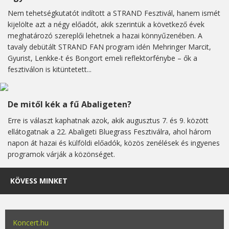
Nem tehetségkutatót indított a STRAND Fesztivál, hanem ismét
kijelölte azt a négy előadót, akik szerintük a következő évek
meghatározó szereplői lehetnek a hazai könnyűzenében. A
tavaly debütált STRAND FAN program idén Mehringer Marcit,
Gyurist, Lenkke-t és Bongort emeli reflektorfénybe – ők a
fesztiválon is kitüntetett...
De mitől kék a fű Abaligeten?
Erre is választ kaphatnak azok, akik augusztus 7. és 9. között
ellátogatnak a 22. Abaligeti Bluegrass Fesztiválra, ahol három
napon át hazai és külföldi előadók, közös zenélések és ingyenes
programok várják a közönséget.
KÖVESS MINKET
Koncert.hu