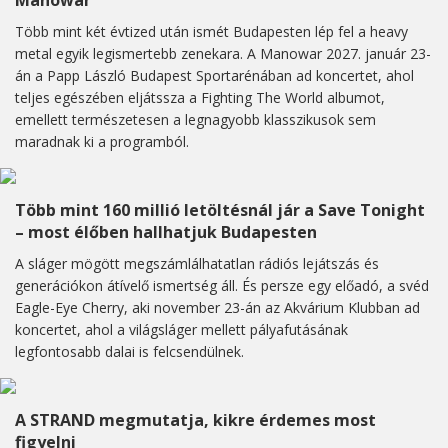
Manowar
Több mint két évtized után ismét Budapesten lép fel a heavy
metal egyik legismertebb zenekara. A Manowar 2027. január 23-
án a Papp László Budapest Sportarénában ad koncertet, ahol
teljes egészében eljátssza a Fighting The World albumot,
emellett természetesen a legnagyobb klasszikusok sem
maradnak ki a programból.
Több mint 160 millió letöltésnál jár a Save Tonight
– most élőben hallhatjuk Budapesten
A sláger mögött megszámlálhatatlan rádiós lejátszás és
generációkon átívelő ismertség áll. És persze egy előadó, a svéd
Eagle-Eye Cherry, aki november 23-án az Akvárium Klubban ad
koncertet, ahol a világsláger mellett pályafutásának
legfontosabb dalai is felcsendülnek.
A STRAND megmutatja, kikre érdemes most
figyelni