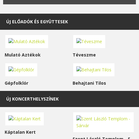
ÚJ ELŐADÓK ÉS EGYÜTTESEK
Mulató Aztékok
Téveszme
Gépfolklór
Behajtani Tilos
ÚJ KONCERTHELYSZÍNEK
Káptalan Kert
Szent László Templom - Sárvár