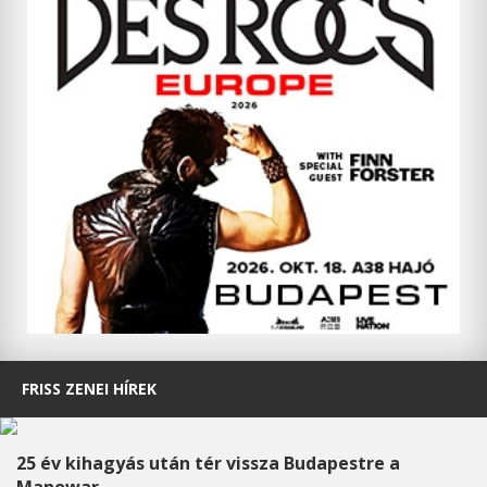
FRISS ZENEI HÍREK
25 év kihagyás után tér vissza Budapestre a