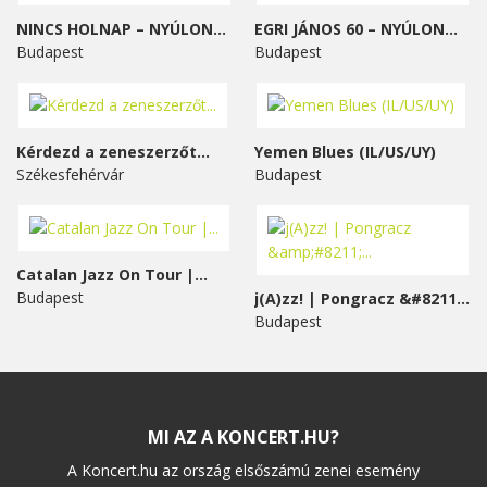
NINCS HOLNAP – NYÚLON...
EGRI JÁNOS 60 – NYÚLON...
Budapest
Budapest
Kérdezd a zeneszerzőt...
Yemen Blues (IL/US/UY)
Székesfehérvár
Budapest
Catalan Jazz On Tour |...
Budapest
j(A)zz! | Pongracz &#8211;...
Budapest
MI AZ A KONCERT.HU?
A Koncert.hu az ország elsőszámú zenei esemény