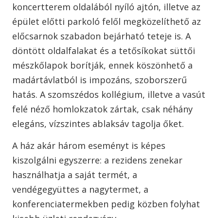
koncertterem oldalából nyíló ajtón, illetve az
épület előtti parkoló felől megközelíthető az
előcsarnok szabadon bejárható teteje is. A
döntött oldalfalakat és a tetősíkokat süttői
mészkőlapok borítják, ennek köszönhető a
madártávlatból is impozáns, szoborszerű
hatás. A szomszédos kollégium, illetve a vasút
felé néző homlokzatok zártak, csak néhány
elegáns, vízszintes ablaksáv tagolja őket.
A ház akár három eseményt is képes
kiszolgálni egyszerre: a rezidens zenekar
használhatja a saját termét, a
vendégegyüttes a nagytermet, a
konferenciatermekben pedig közben folyhat