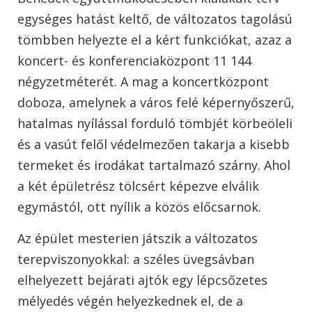
egységes hatást keltő, de változatos tagolású
tömbben helyezte el a kért funkciókat, azaz a
koncert- és konferenciaközpont 11 144
négyzetméterét. A mag a koncertközpont
doboza, amelynek a város felé képernyőszerű,
hatalmas nyílással forduló tömbjét körbeöleli
és a vasút felől védelmezően takarja a kisebb
termeket és irodákat tartalmazó szárny. Ahol
a két épületrész tölcsért képezve elválik
egymástól, ott nyílik a közös előcsarnok.
Az épület mesterien játszik a változatos
terepviszonyokkal: a széles üvegsávban
elhelyezett bejárati ajtók egy lépcsőzetes
mélyedés végén helyezkednek el, de a