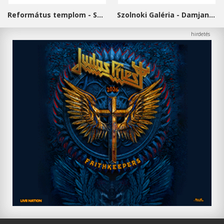
Református templom - Salgótarján
Szolnoki Galéria - Damjanich János Múzeum