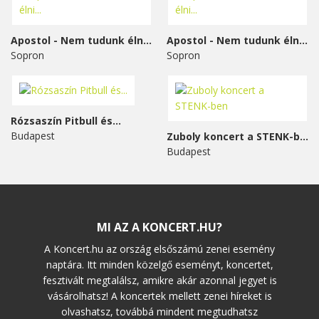
Apostol - Nem tudunk élni...
Apostol - Nem tudunk élni...
Sopron
Sopron
Rózsaszín Pitbull és...
Budapest
Zuboly koncert a STENK-ben
Budapest
MI AZ A KONCERT.HU?
A Koncert.hu az ország elsőszámú zenei esemény
naptára. Itt minden közelgő eseményt, koncertet,
fesztivált megtalálsz, amikre akár azonnal jegyet is
vásárolhatsz! A koncertek mellett zenei híreket is
olvashatsz, továbbá mindent megtudhatsz