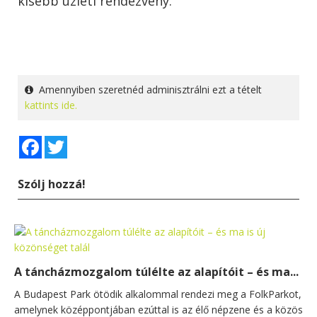
kisebb üzleti rendezvény.
Amennyiben szeretnéd adminisztrálni ezt a tételt
kattints ide.
Facebook
Twitter
Szólj hozzá!
A táncházmozgalom túlélte az alapítóit – és ma...
A Budapest Park ötödik alkalommal rendezi meg a FolkParkot,
amelynek középpontjában ezúttal is az élő népzene és a közös