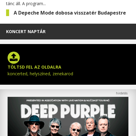
tánc áll. A program...
A Depeche Mode dobosa visszatér Budapestre
KONCERT NAPTÁR
TÖLTSD FEL AZ OLDALRA
koncerted, helyszíned, zenekarod