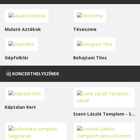
Mulató Aztékok
Téveszme
Gépfolklór
Behajtani Tilos
ÚJ KONCERTHELYSZÍNEK
Káptalan Kert
Szent László Templom - Sárvár