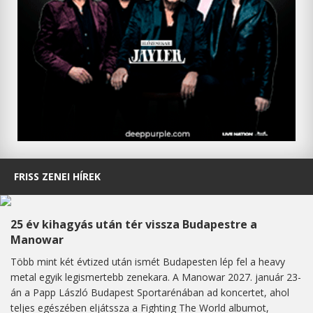
FRISS ZENEI HÍREK
25 év kihagyás után tér vissza Budapestre a
Manowar
Több mint két évtized után ismét Budapesten lép fel a heavy
metal egyik legismertebb zenekara. A Manowar 2027. január 23-
án a Papp László Budapest Sportarénában ad koncertet, ahol
teljes egészében eljátssza a Fighting The World albumot,