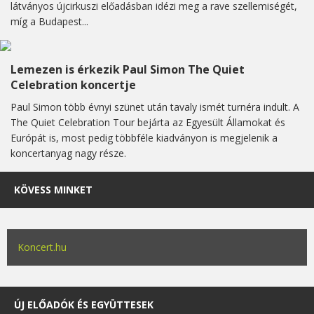
látványos újcirkuszi előadásban idézi meg a rave szellemiségét,
míg a Budapest...
Lemezen is érkezik Paul Simon The Quiet
Celebration koncertje
Paul Simon több évnyi szünet után tavaly ismét turnéra indult. A
The Quiet Celebration Tour bejárta az Egyesült Államokat és
Európát is, most pedig többféle kiadványon is megjelenik a
koncertanyag nagy része.
KÖVESS MINKET
Koncert.hu
ÚJ ELŐADÓK ÉS EGYÜTTESEK