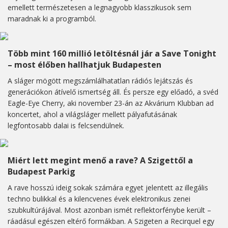
emellett természetesen a legnagyobb klasszikusok sem
maradnak ki a programból.
Több mint 160 millió letöltésnál jár a Save Tonight
– most élőben hallhatjuk Budapesten
A sláger mögött megszámlálhatatlan rádiós lejátszás és
generációkon átívelő ismertség áll. És persze egy előadó, a svéd
Eagle-Eye Cherry, aki november 23-án az Akvárium Klubban ad
koncertet, ahol a világsláger mellett pályafutásának
legfontosabb dalai is felcsendülnek.
Miért lett megint menő a rave? A Szigettől a
Budapest Parkig
A rave hosszú ideig sokak számára egyet jelentett az illegális
techno bulikkal és a kilencvenes évek elektronikus zenei
szubkultúrájával. Most azonban ismét reflektorfénybe került –
ráadásul egészen eltérő formákban. A Szigeten a Recirquel egy