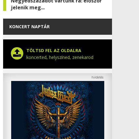
Negyedszázadot vártunk rá: először
jelenik meg...
KONCERT NAPTÁR
TÖLTSD FEL AZ OLDALRA
koncerted, helyszíned, zenekarod