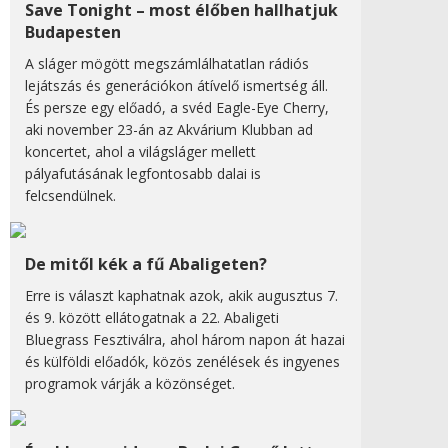
Save Tonight – most élőben hallhatjuk
Budapesten
A sláger mögött megszámlálhatatlan rádiós
lejátszás és generációkon átívelő ismertség áll.
És persze egy előadó, a svéd Eagle-Eye Cherry,
aki november 23-án az Akvárium Klubban ad
koncertet, ahol a világsláger mellett
pályafutásának legfontosabb dalai is
felcsendülnek.
De mitől kék a fű Abaligeten?
Erre is választ kaphatnak azok, akik augusztus 7.
és 9. között ellátogatnak a 22. Abaligeti
Bluegrass Fesztiválra, ahol három napon át hazai
és külföldi előadók, közös zenélések és ingyenes
programok várják a közönséget.