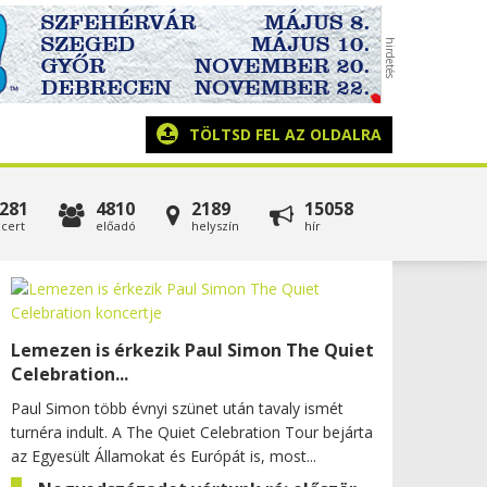
TÖLTSD FEL AZ OLDALRA
281
4810
2189
15058
cert
előadó
helyszín
hír
Lemezen is érkezik Paul Simon The Quiet
Celebration...
Paul Simon több évnyi szünet után tavaly ismét
turnéra indult. A The Quiet Celebration Tour bejárta
az Egyesült Államokat és Európát is, most...