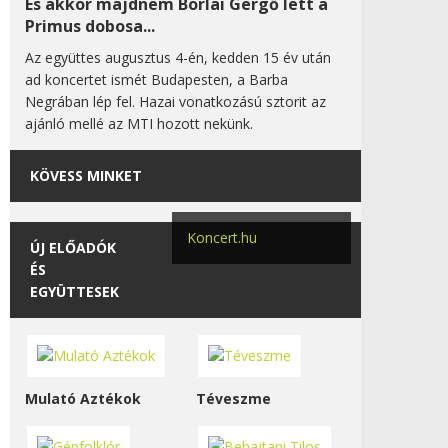
És akkor majdnem Borlai Gergő lett a
Primus dobosa...
Az együttes augusztus 4-én, kedden 15 év után
ad koncertet ismét Budapesten, a Barba
Negrában lép fel. Hazai vonatkozású sztorit az
ajánló mellé az MTI hozott nekünk.
KÖVESS MINKET
Koncert.hu
ÚJ ELŐADÓK
ÉS
EGYÜTTESEK
Mulató Aztékok
Téveszme