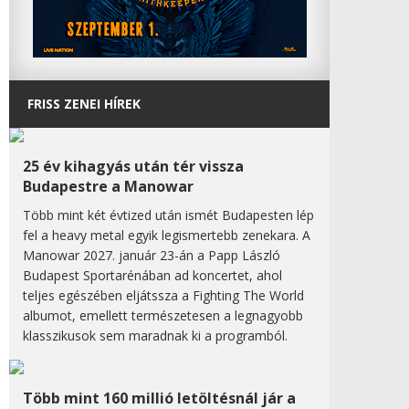
FRISS ZENEI HÍREK
25 év kihagyás után tér vissza
Budapestre a Manowar
Több mint két évtized után ismét Budapesten lép
fel a heavy metal egyik legismertebb zenekara. A
Manowar 2027. január 23-án a Papp László
Budapest Sportarénában ad koncertet, ahol
teljes egészében eljátssza a Fighting The World
albumot, emellett természetesen a legnagyobb
klasszikusok sem maradnak ki a programból.
Több mint 160 millió letöltésnál jár a