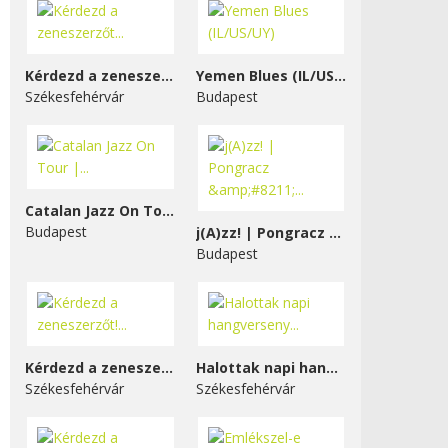
Kérdezd a zeneszerzőt...
Yemen Blues (IL/US/UY)
Székesfehérvár
Budapest
Catalan Jazz On Tour |...
Budapest
j(A)zz! | Pongracz &#8211;...
Budapest
Kérdezd a zeneszerzőt!...
Halottak napi hangverseny...
Székesfehérvár
Székesfehérvár