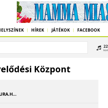
HELYSZÍNEK
HÍREK
JÁTÉKOK
FACEBOOK
22
kon
elődési Központ
HTTP://WWW.SZOBOSZLOKULTURA.HU/MUVHAZ/