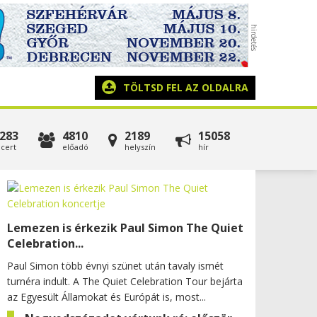
TÖLTSD FEL AZ OLDALRA
283
4810
2189
15058
cert
előadó
helyszín
hír
Lemezen is érkezik Paul Simon The Quiet
Celebration...
Paul Simon több évnyi szünet után tavaly ismét
turnéra indult. A The Quiet Celebration Tour bejárta
az Egyesült Államokat és Európát is, most...