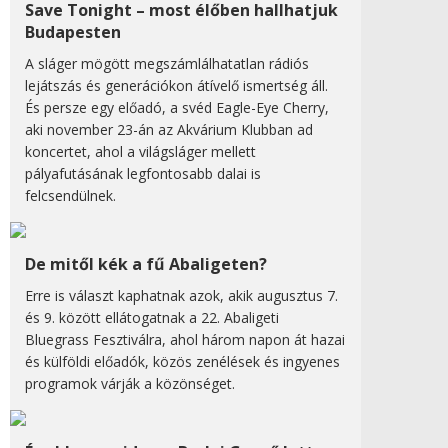
Save Tonight – most élőben hallhatjuk
Budapesten
A sláger mögött megszámlálhatatlan rádiós
lejátszás és generációkon átívelő ismertség áll.
És persze egy előadó, a svéd Eagle-Eye Cherry,
aki november 23-án az Akvárium Klubban ad
koncertet, ahol a világsláger mellett
pályafutásának legfontosabb dalai is
felcsendülnek.
De mitől kék a fű Abaligeten?
Erre is választ kaphatnak azok, akik augusztus 7.
és 9. között ellátogatnak a 22. Abaligeti
Bluegrass Fesztiválra, ahol három napon át hazai
és külföldi előadók, közös zenélések és ingyenes
programok várják a közönséget.