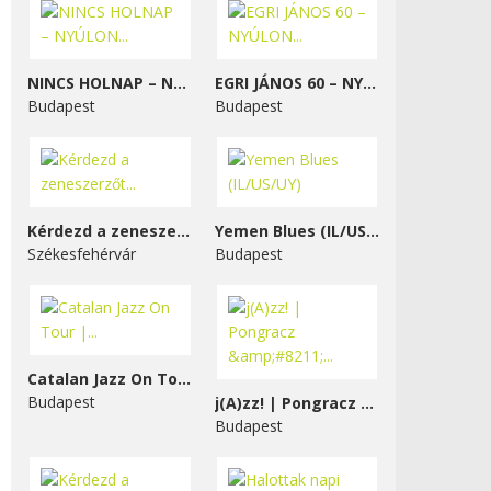
NINCS HOLNAP – NYÚLON...
EGRI JÁNOS 60 – NYÚLON...
Budapest
Budapest
Kérdezd a zeneszerzőt...
Yemen Blues (IL/US/UY)
Székesfehérvár
Budapest
Catalan Jazz On Tour |...
Budapest
j(A)zz! | Pongracz &#8211;...
Budapest