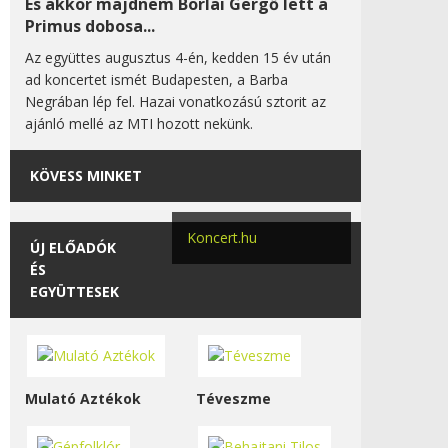
És akkor majdnem Borlai Gergő lett a
Primus dobosa...
Az együttes augusztus 4-én, kedden 15 év után
ad koncertet ismét Budapesten, a Barba
Negrában lép fel. Hazai vonatkozású sztorit az
ajánló mellé az MTI hozott nekünk.
KÖVESS MINKET
Koncert.hu
ÚJ ELŐADÓK
ÉS
EGYÜTTESEK
Mulató Aztékok
Téveszme