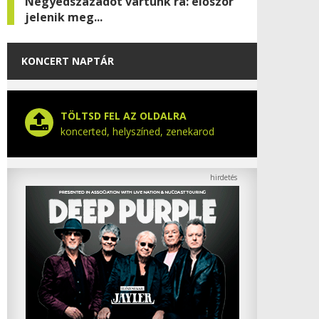
Negyedszázadot vártunk rá: először
jelenik meg...
KONCERT NAPTÁR
TÖLTSD FEL AZ OLDALRA
koncerted, helyszíned, zenekarod