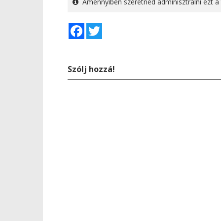
Amennyiben szeretnéd adminisztrálni ezt a 
Facebook
Twitter
Szólj hozzá!