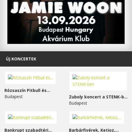
ÚJ KONCERTEK
Rózsaszín Pitbull és...
Budapest
Zuboly koncert a STENK-ben
Budapest
Bankrupt szabadtéri...
Barbárfivérek, Ketioz,...