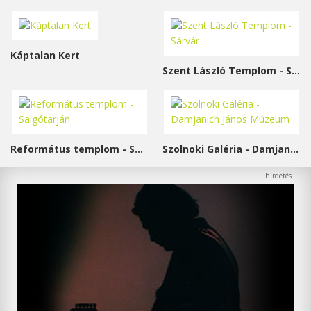
Káptalan Kert
Szent László Templom - Sárvár
Református templom - Salgótarján
Szolnoki Galéria - Damjanich János Múzeum