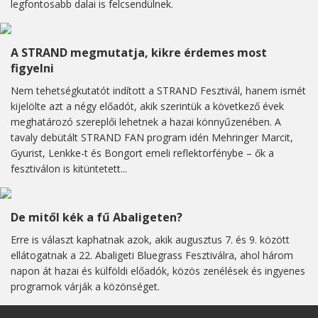
legfontosabb dalai is felcsendülnek.
A STRAND megmutatja, kikre érdemes most
figyelni
Nem tehetségkutatót indított a STRAND Fesztivál, hanem ismét
kijelölte azt a négy előadót, akik szerintük a következő évek
meghatározó szereplői lehetnek a hazai könnyűzenében. A
tavaly debütált STRAND FAN program idén Mehringer Marcit,
Gyurist, Lenkke-t és Bongort emeli reflektorfénybe – ők a
fesztiválon is kitüntetett...
De mitől kék a fű Abaligeten?
Erre is választ kaphatnak azok, akik augusztus 7. és 9. között
ellátogatnak a 22. Abaligeti Bluegrass Fesztiválra, ahol három
napon át hazai és külföldi előadók, közös zenélések és ingyenes
programok várják a közönséget.