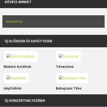
KÖVESS MINKET
Koncert.hu
ÚJ ELŐADÓK ÉS EGYÜTTESEK
Mulató Aztékok
Téveszme
Gépfolklór
Behajtani Tilos
ÚJ KONCERTHELYSZÍNEK