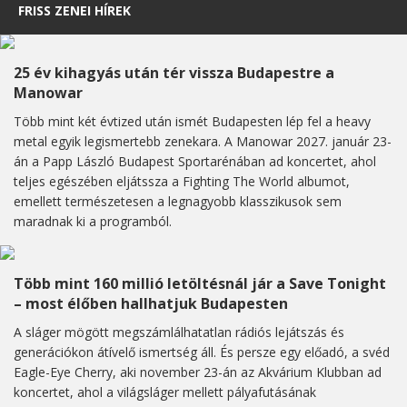
FRISS ZENEI HÍREK
25 év kihagyás után tér vissza Budapestre a
Manowar
Több mint két évtized után ismét Budapesten lép fel a heavy
metal egyik legismertebb zenekara. A Manowar 2027. január 23-
án a Papp László Budapest Sportarénában ad koncertet, ahol
teljes egészében eljátssza a Fighting The World albumot,
emellett természetesen a legnagyobb klasszikusok sem
maradnak ki a programból.
Több mint 160 millió letöltésnál jár a Save Tonight
– most élőben hallhatjuk Budapesten
A sláger mögött megszámlálhatatlan rádiós lejátszás és
generációkon átívelő ismertség áll. És persze egy előadó, a svéd
Eagle-Eye Cherry, aki november 23-án az Akvárium Klubban ad
koncertet, ahol a világsláger mellett pályafutásának