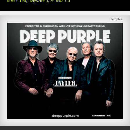
koncerted, helyszíned, zenekarod