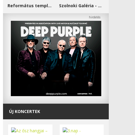
Református templom - Salgótarján
Szolnoki Galéria - Damjanich János Múzeum
ÚJ KONCERTEK