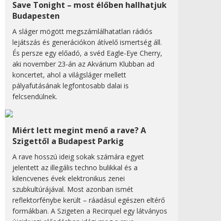
Save Tonight – most élőben hallhatjuk
Budapesten
A sláger mögött megszámlálhatatlan rádiós
lejátszás és generációkon átívelő ismertség áll.
És persze egy előadó, a svéd Eagle-Eye Cherry,
aki november 23-án az Akvárium Klubban ad
koncertet, ahol a világsláger mellett
pályafutásának legfontosabb dalai is
felcsendülnek.
Miért lett megint menő a rave? A
Szigettől a Budapest Parkig
A rave hosszú ideig sokak számára egyet
jelentett az illegális techno bulikkal és a
kilencvenes évek elektronikus zenei
szubkultúrájával. Most azonban ismét
reflektorfénybe került – ráadásul egészen eltérő
formákban. A Szigeten a Recirquel egy látványos