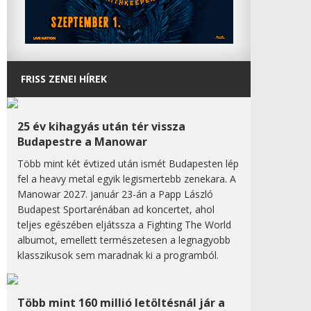
FRISS ZENEI HÍREK
25 év kihagyás után tér vissza
Budapestre a Manowar
Több mint két évtized után ismét Budapesten lép
fel a heavy metal egyik legismertebb zenekara. A
Manowar 2027. január 23-án a Papp László
Budapest Sportarénában ad koncertet, ahol
teljes egészében eljátssza a Fighting The World
albumot, emellett természetesen a legnagyobb
klasszikusok sem maradnak ki a programból.
Több mint 160 millió letöltésnál jár a