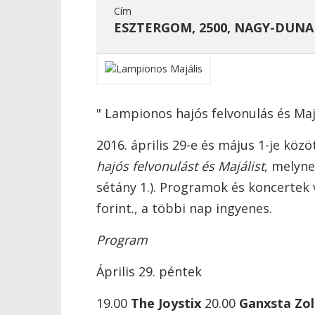
Cím
ESZTERGOM, 2500, NAGY-DUNA 
" Lampionos hajós felvonulás és Majá
2016. április 29-e és május 1-je k
hajós felvonulást és Majálist
, melyn
sétány 1.). Programok és koncertek
forint., a többi nap ingyenes.
Program
Április 29. péntek
19.00
The Joystix
20.00
Ganxsta Zol