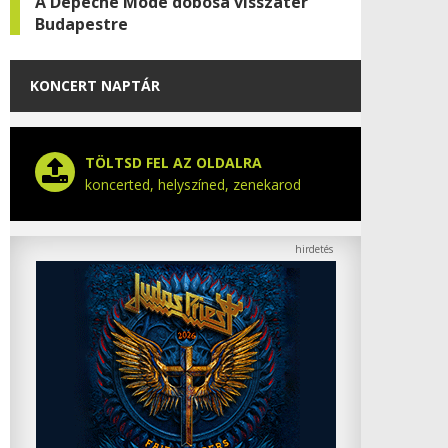
A Depeche Mode dobosa visszatér
Budapestre
KONCERT NAPTÁR
TÖLTSD FEL AZ OLDALRA
koncerted, helyszíned, zenekarod