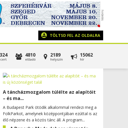
TÖLTSD FEL AZ OLDALRA
324
4810
2189
15062
cert
előadó
helyszín
hír
A táncházmozgalom túlélte az alapítóit
– és ma...
A Budapest Park ötödik alkalommal rendezi meg a
FolkParkot, amelynek középpontjában ezúttal is az
élő népzene és a közös tánc áll. A program...