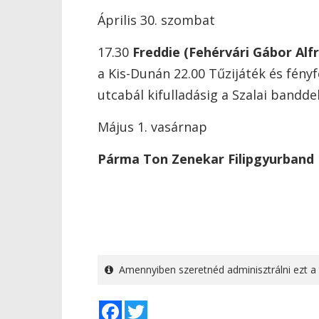
Április 30. szombat
17.30
Freddie (Fehérvári Gábor Alf
a Kis-Dunán 22.00 Tűzijáték és fény
utcabál kifulladásig a Szalai banddel
Május 1. vasárnap
Párma Ton Zenekar
Filipgyurband
Amennyiben szeretnéd adminisztrálni ezt a 
Facebook
Twitter