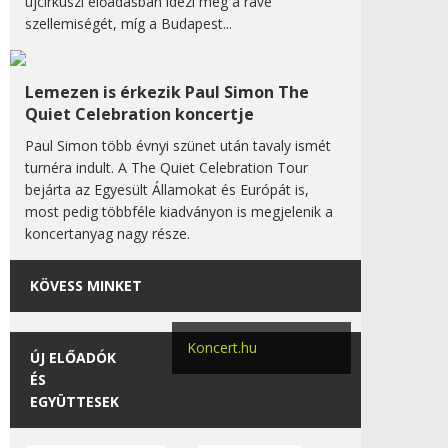
újcirkuszi előadásban idézi meg a rave
szellemiségét, míg a Budapest...
Lemezen is érkezik Paul Simon The
Quiet Celebration koncertje
Paul Simon több évnyi szünet után tavaly ismét
turnéra indult. A The Quiet Celebration Tour
bejárta az Egyesült Államokat és Európát is,
most pedig többféle kiadványon is megjelenik a
koncertanyag nagy része.
KÖVESS MINKET
Koncert.hu
ÚJ ELŐADÓK
ÉS
EGYÜTTESEK