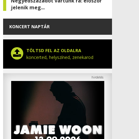
Negyedszázadot vártunk rá: először
jelenik meg...
KONCERT NAPTÁR
TÖLTSD FEL AZ OLDALRA
koncerted, helyszíned, zenekarod