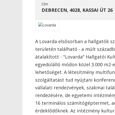
Cím
DEBRECEN, 4028, KASSAI ÚT 26
A Lovarda elsősorban a hallgatók s
területén található - a múlt század
átalakított - "Lovarda" Hallgatói K
egyedülálló módon közel 3.000 m2-en
lehetőséget. A létesítmény multifunk
szolgáltatást tud nyújtani konferen
vállalati rendezvények, szakmai talá
rendezésére, de egyetemi intézményk
16 terminálos számítógéptermet, ame
érdeklődőknek. Az intézmény kultur