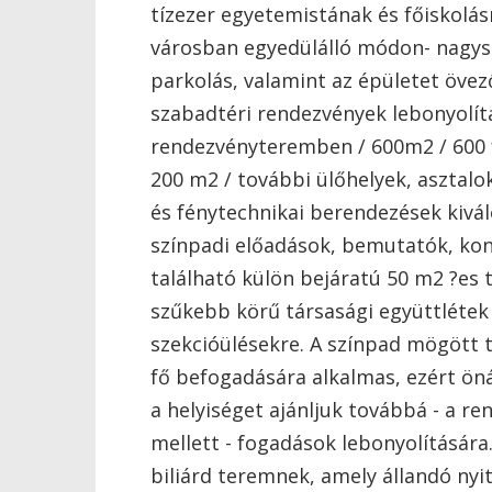
tízezer egyetemistának és főiskolás
városban egyedülálló módon- nagys
parkolás, valamint az épületet övez
szabadtéri rendezvények lebonyolít
rendezvényteremben / 600m2 / 600 fő
200 m2 / további ülőhelyek, asztalok
és fénytechnikai berendezések kivá
színpadi előadások, bemutatók, konf
található külön bejáratú 50 m2 ?es
szűkebb körű társasági együttlétek
szekcióülésekre. A színpad mögött 
fő befogadására alkalmas, ezért ön
a helyiséget ajánljuk továbbá - a
mellett - fogadások lebonyolítására
biliárd teremnek, amely állandó nyi