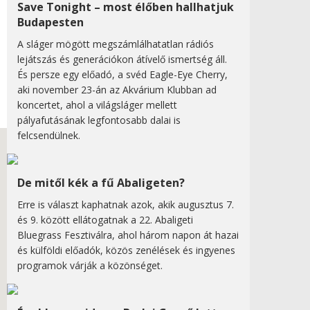
Save Tonight – most élőben hallhatjuk
Budapesten
A sláger mögött megszámlálhatatlan rádiós
lejátszás és generációkon átívelő ismertség áll.
És persze egy előadó, a svéd Eagle-Eye Cherry,
aki november 23-án az Akvárium Klubban ad
koncertet, ahol a világsláger mellett
pályafutásának legfontosabb dalai is
felcsendülnek.
De mitől kék a fű Abaligeten?
Erre is választ kaphatnak azok, akik augusztus 7.
és 9. között ellátogatnak a 22. Abaligeti
Bluegrass Fesztiválra, ahol három napon át hazai
és külföldi előadók, közös zenélések és ingyenes
programok várják a közönséget.