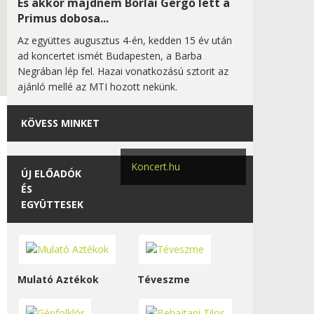
És akkor majdnem Borlai Gergő lett a
Primus dobosa...
Az együttes augusztus 4-én, kedden 15 év után
ad koncertet ismét Budapesten, a Barba
Negrában lép fel. Hazai vonatkozású sztorit az
ajánló mellé az MTI hozott nekünk.
KÖVESS MINKET
Koncert.hu
ÚJ ELŐADÓK
ÉS
EGYÜTTESEK
Mulató Aztékok
Téveszme