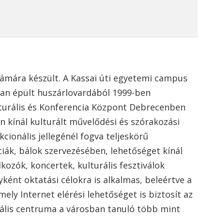
zámára készült. A Kassai úti egyetemi campus
ban épült huszárlovardából 1999-ben
ulturális és Konferencia Központ Debrecenben
 kínál kulturált művelődési és szórakozási
cionális jellegénél fogva teljeskörű
ciák, bálok szervezésében, lehetőséget kínál
lkozók, koncertek, kulturális fesztiválok
ént oktatási célokra is alkalmas, beleértve a
ly Internet elérési lehetőséget is biztosít az
ális centruma a városban tanuló több mint