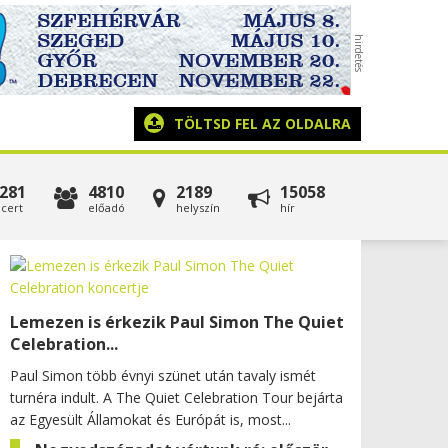
TÖLTSD FEL AZ OLDALRA
281
4810
2189
15058
cert
előadó
helyszín
hír
Lemezen is érkezik Paul Simon The Quiet
Celebration...
Paul Simon több évnyi szünet után tavaly ismét
turnéra indult. A The Quiet Celebration Tour bejárta
az Egyesült Államokat és Európát is, most...