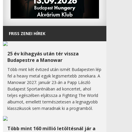
FRISS ZENEI HÍREK
25 év kihagyás után tér vissza
Budapestre a Manowar
Több mint két évtized után ismét Budapesten lép
fel a heavy metal egyik legismertebb zenekara. A
Manowar 2027. január 23-án a Papp László
Budapest Sportarénában ad koncertet, ahol
teljes egészében eljátssza a Fighting The World
albumot, emellett természetesen a legnagyobb
klasszikusok sem maradnak ki a programból.
Több mint 160 millió letöltésnál jár a