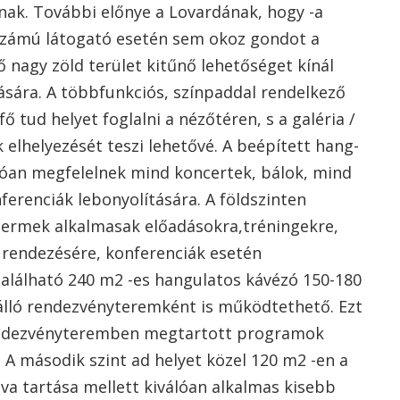
nak. További előnye a Lovardának, hogy -a
zámú látogató esetén sem okoz gondot a
ő nagy zöld terület kitűnő lehetőséget kínál
ására. A többfunkciós, színpaddal rendelkező
 tud helyet foglalni a nézőtéren, s a galéria /
 elhelyezését teszi lehetővé. A beépített hang-
lóan megfelelnek mind koncertek, bálok, mind
erenciák lebonyolítására. A földszinten
 termek alkalmasak előadásokra,tréningekre,
 rendezésére, konferenciák esetén
található 240 m2 -es hangulatos kávézó 150-180
álló rendezvényteremként is működtethető. Ezt
 rendezvényteremben megtartott programok
. A második szint ad helyet közel 120 m2 -en a
tva tartása mellett kiválóan alkalmas kisebb