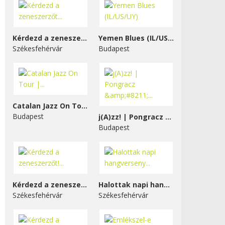
Kérdezd a zeneszerzőt...
Yemen Blues (IL/US/UY)
Székesfehérvár
Budapest
Catalan Jazz On Tour |...
Budapest
j(A)zz! | Pongracz &#8211;...
Budapest
Kérdezd a zeneszerzőt!...
Halottak napi hangverseny...
Székesfehérvár
Székesfehérvár