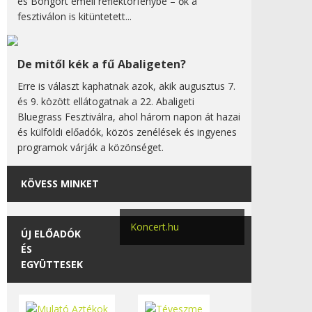
és Bongort emeli reflektorfénybe – ők a
fesztiválon is kitüntetett...
De mitől kék a fű Abaligeten?
Erre is választ kaphatnak azok, akik augusztus 7.
és 9. között ellátogatnak a 22. Abaligeti
Bluegrass Fesztiválra, ahol három napon át hazai
és külföldi előadók, közös zenélések és ingyenes
programok várják a közönséget.
KÖVESS MINKET
Koncert.hu
ÚJ ELŐADÓK
ÉS
EGYÜTTESEK