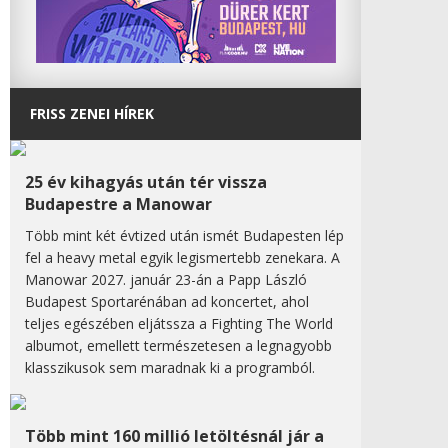
FRISS ZENEI HÍREK
25 év kihagyás után tér vissza
Budapestre a Manowar
Több mint két évtized után ismét Budapesten lép
fel a heavy metal egyik legismertebb zenekara. A
Manowar 2027. január 23-án a Papp László
Budapest Sportarénában ad koncertet, ahol
teljes egészében eljátssza a Fighting The World
albumot, emellett természetesen a legnagyobb
klasszikusok sem maradnak ki a programból.
Több mint 160 millió letöltésnál jár a