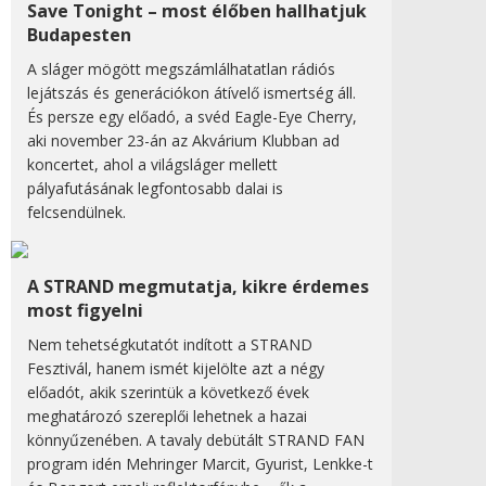
Save Tonight – most élőben hallhatjuk
Budapesten
A sláger mögött megszámlálhatatlan rádiós
lejátszás és generációkon átívelő ismertség áll.
És persze egy előadó, a svéd Eagle-Eye Cherry,
aki november 23-án az Akvárium Klubban ad
koncertet, ahol a világsláger mellett
pályafutásának legfontosabb dalai is
felcsendülnek.
A STRAND megmutatja, kikre érdemes
most figyelni
Nem tehetségkutatót indított a STRAND
Fesztivál, hanem ismét kijelölte azt a négy
előadót, akik szerintük a következő évek
meghatározó szereplői lehetnek a hazai
könnyűzenében. A tavaly debütált STRAND FAN
program idén Mehringer Marcit, Gyurist, Lenkke-t