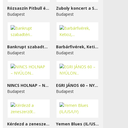
Rózsaszín Pitbull és...
Zuboly koncert a STENK-ben
Budapest
Budapest
Bankrupt szabadtéri...
Barbárfivérek, Ketioz,...
Budapest
Budapest
NINCS HOLNAP – NYÚLON...
EGRI JÁNOS 60 – NYÚLON...
Budapest
Budapest
Kérdezd a zeneszerzőt...
Yemen Blues (IL/US/UY)