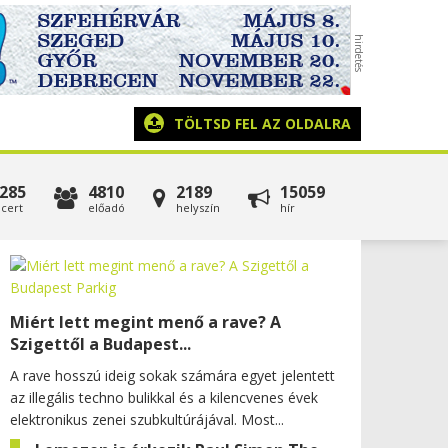
TÖLTSD FEL AZ OLDALRA
285
4810
2189
15059
cert
előadó
helyszín
hír
Miért lett megint menő a rave? A
Szigettől a Budapest...
A rave hosszú ideig sokak számára egyet jelentett
az illegális techno bulikkal és a kilencvenes évek
elektronikus zenei szubkultúrájával. Most...