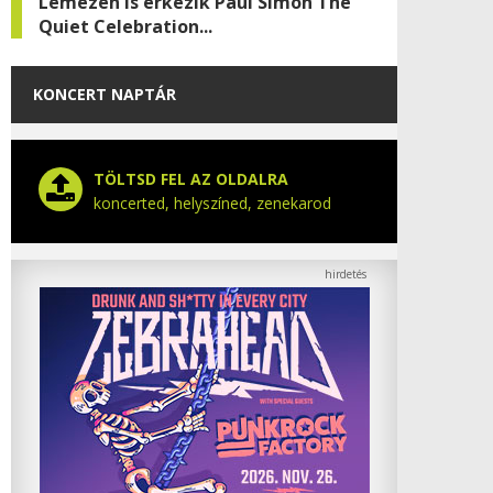
Lemezen is érkezik Paul Simon The
Quiet Celebration...
KONCERT NAPTÁR
TÖLTSD FEL AZ OLDALRA
koncerted, helyszíned, zenekarod