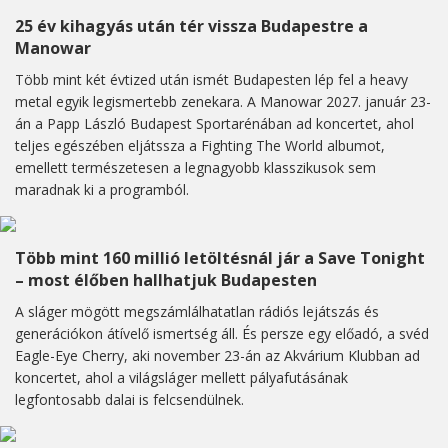
25 év kihagyás után tér vissza Budapestre a
Manowar
Több mint két évtized után ismét Budapesten lép fel a heavy
metal egyik legismertebb zenekara. A Manowar 2027. január 23-
án a Papp László Budapest Sportarénában ad koncertet, ahol
teljes egészében eljátssza a Fighting The World albumot,
emellett természetesen a legnagyobb klasszikusok sem
maradnak ki a programból.
Több mint 160 millió letöltésnál jár a Save Tonight
– most élőben hallhatjuk Budapesten
A sláger mögött megszámlálhatatlan rádiós lejátszás és
generációkon átívelő ismertség áll. És persze egy előadó, a svéd
Eagle-Eye Cherry, aki november 23-án az Akvárium Klubban ad
koncertet, ahol a világsláger mellett pályafutásának
legfontosabb dalai is felcsendülnek.