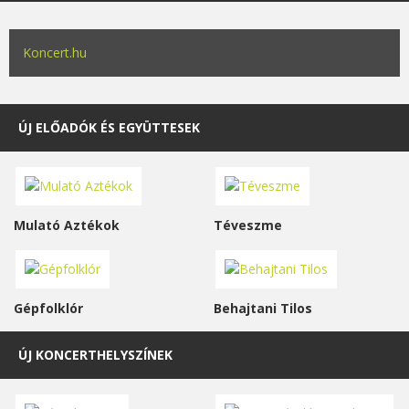
Koncert.hu
ÚJ ELŐADÓK ÉS EGYÜTTESEK
Mulató Aztékok
Téveszme
Gépfolklór
Behajtani Tilos
ÚJ KONCERTHELYSZÍNEK