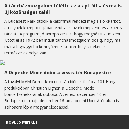
A táncházmozgalom túlélte az alapítóit – és ma is
új közönséget talál
A Budapest Park ötödik alkalommal rendezi meg a FolkParkot,
amelynek középpontjában ezúttal is az élő népzene és a közös
tánc áll. A program jó apropó arra is, hogy megnézzük, miként
jutott el az 1972-ben indult táncházmozgalom odáig, hogy ma
már a legnagyobb könnyűzenei koncerthelyszíneken is
természetes helye van.
A Depeche Mode dobosa visszatér Budapestre
A tavalyi MVM Dome-koncert után idén is fellép a 101 Hang
produkcióban Christian Eigner, a Depeche Mode
koncertzenekarának dobosa. A zenész december 10-én
Budapesten, majd december 16-án a berlini Uber Arénában is
színpadra lép a magyar előadással.
KÖVESS MINKET