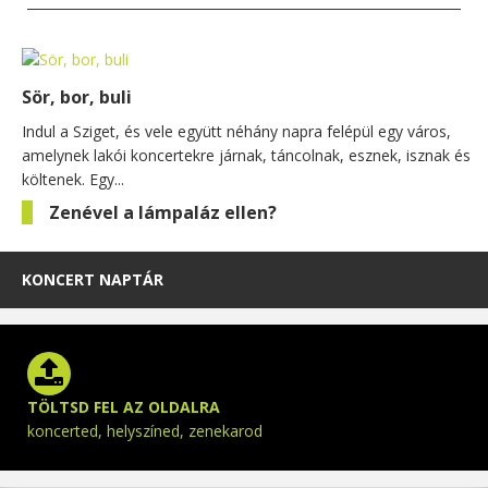
Sör, bor, buli
Indul a Sziget, és vele együtt néhány napra felépül egy város,
amelynek lakói koncertekre járnak, táncolnak, esznek, isznak és
költenek. Egy...
Zenével a lámpaláz ellen?
KONCERT NAPTÁR
TÖLTSD FEL AZ OLDALRA
koncerted, helyszíned, zenekarod