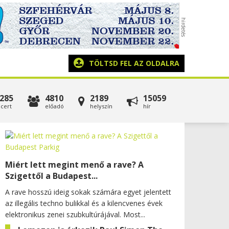
TÖLTSD FEL AZ OLDALRA
285
4810
2189
15059
cert
előadó
helyszín
hír
Miért lett megint menő a rave? A
Szigettől a Budapest...
A rave hosszú ideig sokak számára egyet jelentett
az illegális techno bulikkal és a kilencvenes évek
elektronikus zenei szubkultúrájával. Most...