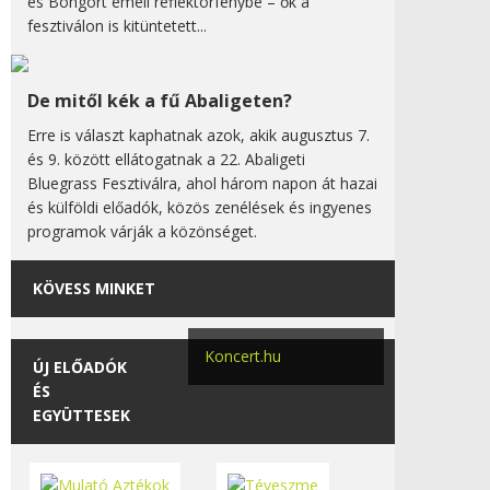
és Bongort emeli reflektorfénybe – ők a
fesztiválon is kitüntetett...
De mitől kék a fű Abaligeten?
Erre is választ kaphatnak azok, akik augusztus 7.
és 9. között ellátogatnak a 22. Abaligeti
Bluegrass Fesztiválra, ahol három napon át hazai
és külföldi előadók, közös zenélések és ingyenes
programok várják a közönséget.
KÖVESS MINKET
Koncert.hu
ÚJ ELŐADÓK
ÉS
EGYÜTTESEK