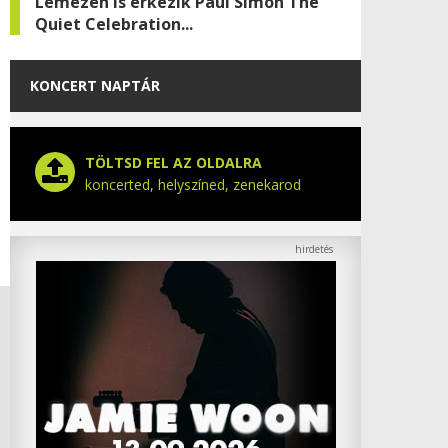
Lemezen is érkezik Paul Simon The
Quiet Celebration...
KONCERT NAPTÁR
TÖLTSD FEL AZ OLDALRA
koncerted, helyszíned, zenekarod