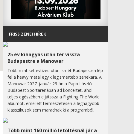
FRISS ZENEI HÍREK
25 év kihagyás után tér vissza
Budapestre a Manowar
Több mint két évtized után ismét Budapesten lép
fel a heavy metal egyik legismertebb zenekara. A
Manowar 2027. január 23-án a Papp László
Budapest Sportarénában ad koncertet, ahol
teljes egészében eljátssza a Fighting The World
albumot, emellett természetesen a legnagyobb
klasszikusok sem maradnak ki a programból.
Több mint 160 millió letöltésnál jár a