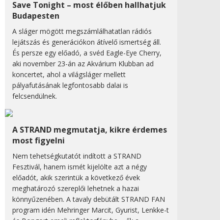
Save Tonight – most élőben hallhatjuk
Budapesten
A sláger mögött megszámlálhatatlan rádiós
lejátszás és generációkon átívelő ismertség áll.
És persze egy előadó, a svéd Eagle-Eye Cherry,
aki november 23-án az Akvárium Klubban ad
koncertet, ahol a világsláger mellett
pályafutásának legfontosabb dalai is
felcsendülnek.
A STRAND megmutatja, kikre érdemes
most figyelni
Nem tehetségkutatót indított a STRAND
Fesztivál, hanem ismét kijelölte azt a négy
előadót, akik szerintük a következő évek
meghatározó szereplői lehetnek a hazai
könnyűzenében. A tavaly debütált STRAND FAN
program idén Mehringer Marcit, Gyurist, Lenkke-t