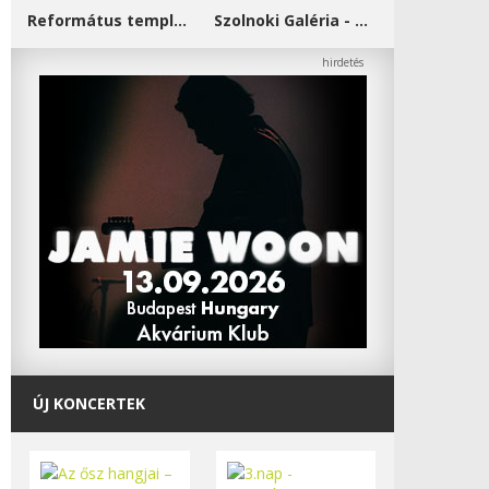
Református templom - Salgótarján
Szolnoki Galéria - Damjanich János Múzeum
ÚJ KONCERTEK