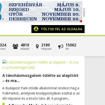
TÖLTSD FEL AZ OLDALRA
324
4810
2189
15062
cert
előadó
helyszín
hír
A táncházmozgalom túlélte az alapítóit
– és ma...
A Budapest Park ötödik alkalommal rendezi meg a
FolkParkot, amelynek középpontjában ezúttal is az
élő népzene és a közös tánc áll. A program...