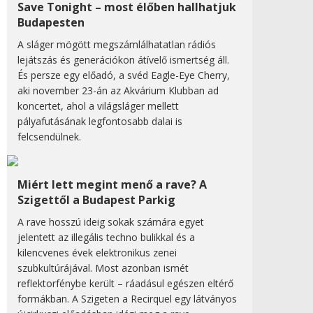
Save Tonight – most élőben hallhatjuk
Budapesten
A sláger mögött megszámlálhatatlan rádiós
lejátszás és generációkon átívelő ismertség áll.
És persze egy előadó, a svéd Eagle-Eye Cherry,
aki november 23-án az Akvárium Klubban ad
koncertet, ahol a világsláger mellett
pályafutásának legfontosabb dalai is
felcsendülnek.
Miért lett megint menő a rave? A
Szigettől a Budapest Parkig
A rave hosszú ideig sokak számára egyet
jelentett az illegális techno bulikkal és a
kilencvenes évek elektronikus zenei
szubkultúrájával. Most azonban ismét
reflektorfénybe került – ráadásul egészen eltérő
formákban. A Szigeten a Recirquel egy látványos