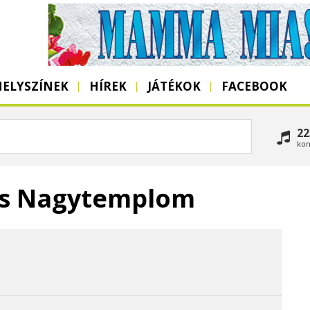
HELYSZÍNEK
HÍREK
JÁTÉKOK
FACEBOOK
22
kon
us Nagytemplom