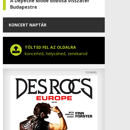
A Depeche Mode dobosa visszatér
Budapestre
KONCERT NAPTÁR
TÖLTSD FEL AZ OLDALRA
koncerted, helyszíned, zenekarod