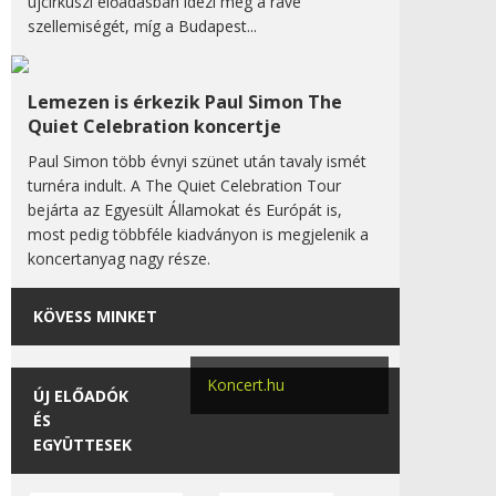
újcirkuszi előadásban idézi meg a rave
szellemiségét, míg a Budapest...
Lemezen is érkezik Paul Simon The
Quiet Celebration koncertje
Paul Simon több évnyi szünet után tavaly ismét
turnéra indult. A The Quiet Celebration Tour
bejárta az Egyesült Államokat és Európát is,
most pedig többféle kiadványon is megjelenik a
koncertanyag nagy része.
KÖVESS MINKET
Koncert.hu
ÚJ ELŐADÓK
ÉS
EGYÜTTESEK