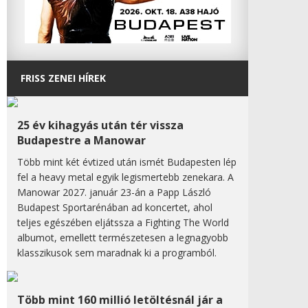
FRISS ZENEI HÍREK
25 év kihagyás után tér vissza
Budapestre a Manowar
Több mint két évtized után ismét Budapesten lép
fel a heavy metal egyik legismertebb zenekara. A
Manowar 2027. január 23-án a Papp László
Budapest Sportarénában ad koncertet, ahol
teljes egészében eljátssza a Fighting The World
albumot, emellett természetesen a legnagyobb
klasszikusok sem maradnak ki a programból.
Több mint 160 millió letöltésnál jár a