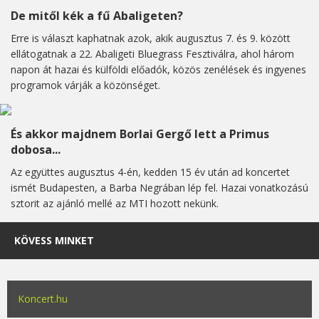
De mitől kék a fű Abaligeten?
Erre is választ kaphatnak azok, akik augusztus 7. és 9. között
ellátogatnak a 22. Abaligeti Bluegrass Fesztiválra, ahol három
napon át hazai és külföldi előadók, közös zenélések és ingyenes
programok várják a közönséget.
És akkor majdnem Borlai Gergő lett a Primus
dobosa...
Az együttes augusztus 4-én, kedden 15 év után ad koncertet
ismét Budapesten, a Barba Negrában lép fel. Hazai vonatkozású
sztorit az ajánló mellé az MTI hozott nekünk.
KÖVESS MINKET
Koncert.hu