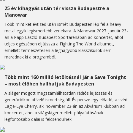
25 év kihagyás után tér vissza Budapestre a
Manowar
Több mint két évtized után ismét Budapesten lép fel a heavy
metal egyik legismertebb zenekara. A Manowar 2027. január 23-
án a Papp László Budapest Sportarénában ad koncertet, ahol
teljes egészében eljátssza a Fighting The World albumot,
emellett természetesen a legnagyobb klasszikusok sem
maradnak ki a programból.
Több mint 160 millió letöltésnál jár a Save Tonight
– most élőben hallhatjuk Budapesten
A sláger mögött megszámlálhatatlan rádiós lejátszás és
generációkon átívelő ismertség áll. És persze egy előadó, a svéd
Eagle-Eye Cherry, aki november 23-án az Akvárium Klubban ad
koncertet, ahol a világsláger mellett pályafutásának
legfontosabb dalai is felcsendülnek.