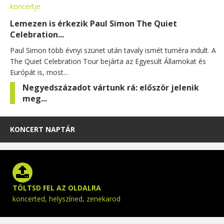
Lemezen is érkezik Paul Simon The Quiet
Celebration...
Paul Simon több évnyi szünet után tavaly ismét turnéra indult. A
The Quiet Celebration Tour bejárta az Egyesült Államokat és
Európát is, most...
Negyedszázadot vártunk rá: először jelenik
meg...
KONCERT NAPTÁR
TÖLTSD FEL AZ OLDALRA
koncerted, helyszíned, zenekarod