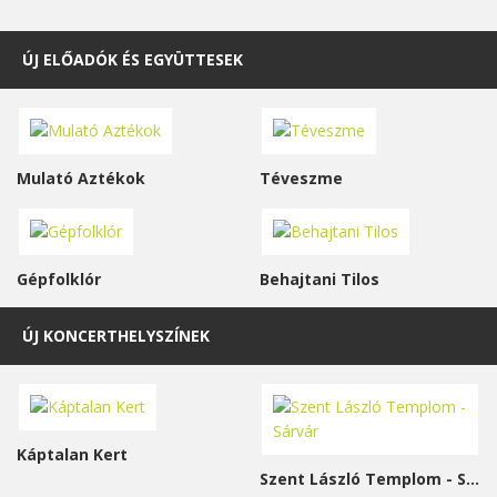
ÚJ ELŐADÓK ÉS EGYÜTTESEK
Mulató Aztékok
Téveszme
Gépfolklór
Behajtani Tilos
ÚJ KONCERTHELYSZÍNEK
Káptalan Kert
Szent László Templom - Sárvár