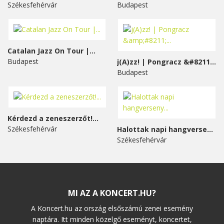
Székesfehérvár
Budapest
Catalan Jazz On Tour |...
Budapest
j(A)zz! | Pongracz &#8211;...
Budapest
Kérdezd a zeneszerzőt!...
Székesfehérvár
Halottak napi hangverseny...
Székesfehérvár
MI AZ A KONCERT.HU?
A Koncert.hu az ország elsőszámú zenei esemény
naptára. Itt minden közelgő eseményt, koncertet,