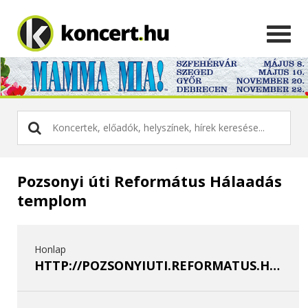
Pozsonyi úti Református Hálaadás
templom
Honlap
HTTP://POZSONYIUTI.REFORMATUS.HU/PORTAL/INDEX.PHP