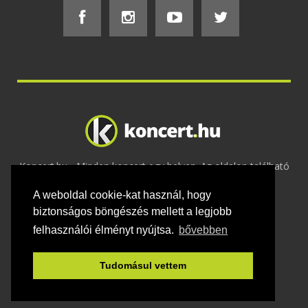
Koncert.hu - Minden koncert egy helyen. Az oldalon található
tartalmakat szerzői jogok védik © 2002 -
A weboldal cookie-kat használ, hogy
2020
Adatvédelem
-
ÁSZF
-
Felhasználási
feltételek
-
Webmaster
-
Kapcsolat és üzenet küldés
biztonságos böngészés mellett a legjobb
felhasználói élményt nyújtsa.
bővebben
Tudomásul vettem