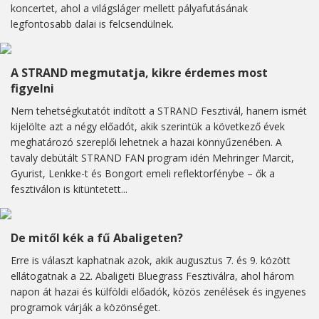
koncertet, ahol a világsláger mellett pályafutásának
legfontosabb dalai is felcsendülnek.
A STRAND megmutatja, kikre érdemes most
figyelni
Nem tehetségkutatót indított a STRAND Fesztivál, hanem ismét
kijelölte azt a négy előadót, akik szerintük a következő évek
meghatározó szereplői lehetnek a hazai könnyűzenében. A
tavaly debütált STRAND FAN program idén Mehringer Marcit,
Gyurist, Lenkke-t és Bongort emeli reflektorfénybe – ők a
fesztiválon is kitüntetett...
De mitől kék a fű Abaligeten?
Erre is választ kaphatnak azok, akik augusztus 7. és 9. között
ellátogatnak a 22. Abaligeti Bluegrass Fesztiválra, ahol három
napon át hazai és külföldi előadók, közös zenélések és ingyenes
programok várják a közönséget.