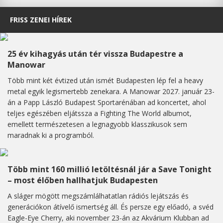
FRISS ZENEI HÍREK
25 év kihagyás után tér vissza Budapestre a
Manowar
Több mint két évtized után ismét Budapesten lép fel a heavy
metal egyik legismertebb zenekara. A Manowar 2027. január 23-
án a Papp László Budapest Sportarénában ad koncertet, ahol
teljes egészében eljátssza a Fighting The World albumot,
emellett természetesen a legnagyobb klasszikusok sem
maradnak ki a programból.
Több mint 160 millió letöltésnál jár a Save Tonight
– most élőben hallhatjuk Budapesten
A sláger mögött megszámlálhatatlan rádiós lejátszás és
generációkon átívelő ismertség áll. És persze egy előadó, a svéd
Eagle-Eye Cherry, aki november 23-án az Akvárium Klubban ad