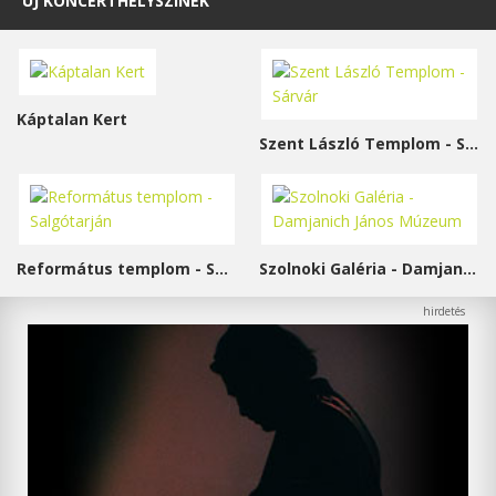
ÚJ KONCERTHELYSZÍNEK
Káptalan Kert
Szent László Templom - Sárvár
Református templom - Salgótarján
Szolnoki Galéria - Damjanich János Múzeum