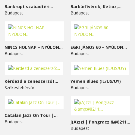
Bankrupt szabadtéri...
Barbárfivérek, Ketioz,...
Budapest
Budapest
NINCS HOLNAP – NYÚLON...
EGRI JÁNOS 60 – NYÚLON...
Budapest
Budapest
Kérdezd a zeneszerzőt...
Yemen Blues (IL/US/UY)
Székesfehérvár
Budapest
Catalan Jazz On Tour |...
Budapest
j(A)zz! | Pongracz &#8211;...
Budapest