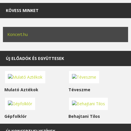
KÖVESS MINKET
Koncert.hu
ÚJ ELŐADÓK ÉS EGYÜTTESEK
Mulató Aztékok
Téveszme
Gépfolklór
Behajtani Tilos