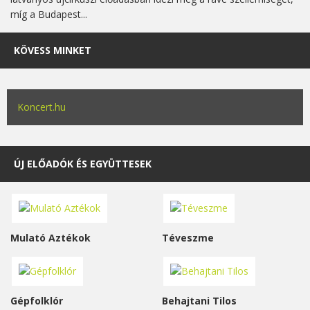
míg a Budapest...
KÖVESS MINKET
Koncert.hu
ÚJ ELŐADÓK ÉS EGYÜTTESEK
Mulató Aztékok
Téveszme
Gépfolklór
Behajtani Tilos