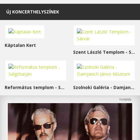
ÚJ KONCERTHELYSZÍNEK
Káptalan Kert
Szent László Templom - Sárvár
Református templom - Salgótarján
Szolnoki Galéria - Damjanich János Múzeum