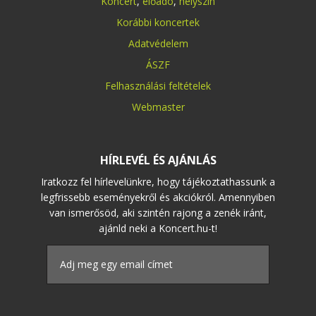
Koncert
,
előadó
,
helyszín
Korábbi koncertek
Adatvédelem
ÁSZF
Felhasználási feltételek
Webmaster
HÍRLEVÉL ÉS AJÁNLÁS
Iratkozz fel hírlevelünkre, hogy tájékoztathassunk a
legfrissebb eseményekről és akciókról. Amennyiben
van ismerősöd, aki szintén rajong a zenék iránt,
ajánld neki a Koncert.hu-t!