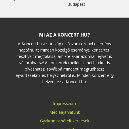
Budapest
MI AZ A KONCERT.HU?
A Koncert.hu az ország elsőszámú zenei esemény
naptára. Itt minden közelgő eseményt, koncertet,
fesztivált megtalálsz, amikre akár azonnal jegyet is
vásárolhatsz! A koncertek mellett zenei híreket is
olvashatsz, továbbá mindent megtudhatsz
együttesekről és helyszínekről is. Minden koncert egy
helyen, ez a Koncert.hu.
Impresszum
Médiaajánlatunk
Gyakran ismételt kérdések