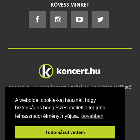
KÖVESS MINKET
Koncert.hu - Minden koncert egy helyen. Az oldalon található
tartalmakat szerzői jogok védik © 2002 -
A weboldal cookie-kat használ, hogy
2020
Adatvédelem
-
ÁSZF
-
Felhasználási
feltételek
-
Webmaster
-
Kapcsolat és üzenet küldés
biztonságos böngészés mellett a legjobb
felhasználói élményt nyújtsa.
bővebben
Tudomásul vettem