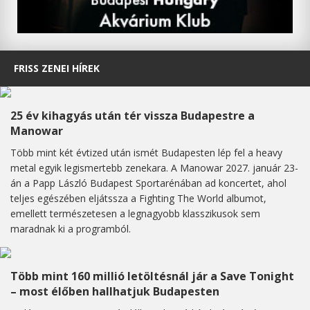
FRISS ZENEI HÍREK
25 év kihagyás után tér vissza Budapestre a
Manowar
Több mint két évtized után ismét Budapesten lép fel a heavy
metal egyik legismertebb zenekara. A Manowar 2027. január 23-
án a Papp László Budapest Sportarénában ad koncertet, ahol
teljes egészében eljátssza a Fighting The World albumot,
emellett természetesen a legnagyobb klasszikusok sem
maradnak ki a programból.
Több mint 160 millió letöltésnál jár a Save Tonight
– most élőben hallhatjuk Budapesten