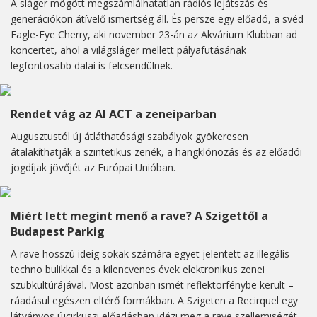
A sláger mögött megszámlálhatatlan rádiós lejátszás és
generációkon átívelő ismertség áll. És persze egy előadó, a svéd
Eagle-Eye Cherry, aki november 23-án az Akvárium Klubban ad
koncertet, ahol a világsláger mellett pályafutásának
legfontosabb dalai is felcsendülnek.
Rendet vág az AI ACT a zeneiparban
Augusztustól új átláthatósági szabályok gyökeresen
átalakíthatják a szintetikus zenék, a hangklónozás és az előadói
jogdíjak jövőjét az Európai Unióban.
Miért lett megint menő a rave? A Szigettől a
Budapest Parkig
A rave hosszú ideig sokak számára egyet jelentett az illegális
techno bulikkal és a kilencvenes évek elektronikus zenei
szubkultúrájával. Most azonban ismét reflektorfénybe került –
ráadásul egészen eltérő formákban. A Szigeten a Recirquel egy
látványos újcirkuszi előadásban idézi meg a rave szellemiségét,