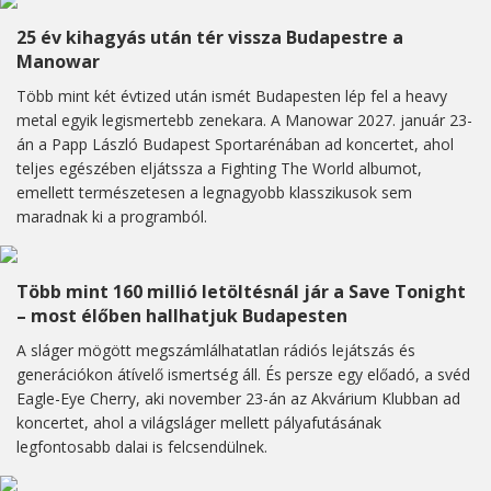
25 év kihagyás után tér vissza Budapestre a
Manowar
Több mint két évtized után ismét Budapesten lép fel a heavy
metal egyik legismertebb zenekara. A Manowar 2027. január 23-
án a Papp László Budapest Sportarénában ad koncertet, ahol
teljes egészében eljátssza a Fighting The World albumot,
emellett természetesen a legnagyobb klasszikusok sem
maradnak ki a programból.
Több mint 160 millió letöltésnál jár a Save Tonight
– most élőben hallhatjuk Budapesten
A sláger mögött megszámlálhatatlan rádiós lejátszás és
generációkon átívelő ismertség áll. És persze egy előadó, a svéd
Eagle-Eye Cherry, aki november 23-án az Akvárium Klubban ad
koncertet, ahol a világsláger mellett pályafutásának
legfontosabb dalai is felcsendülnek.