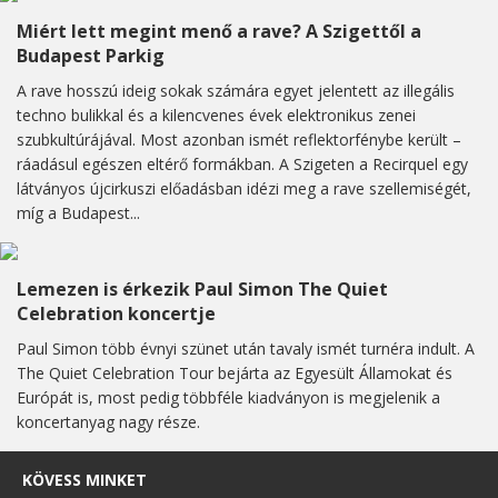
Miért lett megint menő a rave? A Szigettől a
Budapest Parkig
A rave hosszú ideig sokak számára egyet jelentett az illegális
techno bulikkal és a kilencvenes évek elektronikus zenei
szubkultúrájával. Most azonban ismét reflektorfénybe került –
ráadásul egészen eltérő formákban. A Szigeten a Recirquel egy
látványos újcirkuszi előadásban idézi meg a rave szellemiségét,
míg a Budapest...
Lemezen is érkezik Paul Simon The Quiet
Celebration koncertje
Paul Simon több évnyi szünet után tavaly ismét turnéra indult. A
The Quiet Celebration Tour bejárta az Egyesült Államokat és
Európát is, most pedig többféle kiadványon is megjelenik a
koncertanyag nagy része.
KÖVESS MINKET