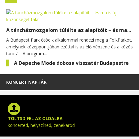
A táncházmozgalom túlélte az alapítóit – és ma...
A Budapest Park ötödik alkalommal rendezi meg a FolkParkot,
amelynek középpontjában ezúttal is az élő népzene és a közös
tánc áll. A program...
A Depeche Mode dobosa visszatér Budapestre
KONCERT NAPTÁR
TÖLTSD FEL AZ OLDALRA
koncerted, helyszíned, zenekarod