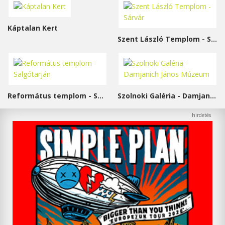
Káptalan Kert
Szent László Templom - Sárvár
Református templom - Salgótarján
Szolnoki Galéria - Damjanich János Múzeum