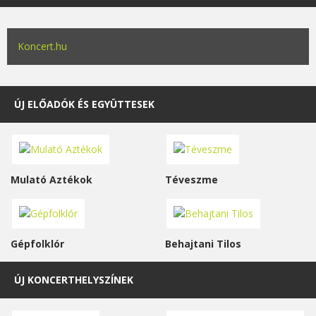
Koncert.hu
ÚJ ELŐADÓK ÉS EGYÜTTESEK
Mulató Aztékok
Téveszme
Gépfolklór
Behajtani Tilos
ÚJ KONCERTHELYSZÍNEK