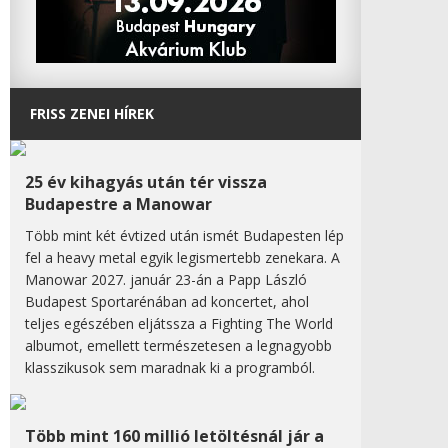
FRISS ZENEI HÍREK
25 év kihagyás után tér vissza
Budapestre a Manowar
Több mint két évtized után ismét Budapesten lép
fel a heavy metal egyik legismertebb zenekara. A
Manowar 2027. január 23-án a Papp László
Budapest Sportarénában ad koncertet, ahol
teljes egészében eljátssza a Fighting The World
albumot, emellett természetesen a legnagyobb
klasszikusok sem maradnak ki a programból.
Több mint 160 millió letöltésnál jár a