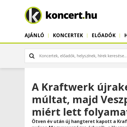
AJÁNLÓ
KONCERTEK
ELŐADÓK
A Kraftwerk újrake
múltat, majd Ves
miért lett folyama
Ötven év után új hangteret kapott a Kraf