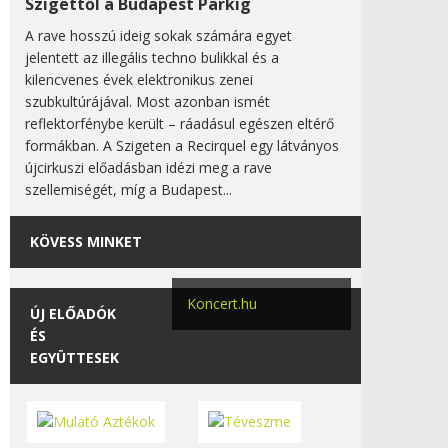
Szigettől a Budapest Parkig
A rave hosszú ideig sokak számára egyet
jelentett az illegális techno bulikkal és a
kilencvenes évek elektronikus zenei
szubkultúrájával. Most azonban ismét
reflektorfénybe került – ráadásul egészen eltérő
formákban. A Szigeten a Recirquel egy látványos
újcirkuszi előadásban idézi meg a rave
szellemiségét, míg a Budapest...
KÖVESS MINKET
Koncert.hu
ÚJ ELŐADÓK
ÉS
EGYÜTTESEK