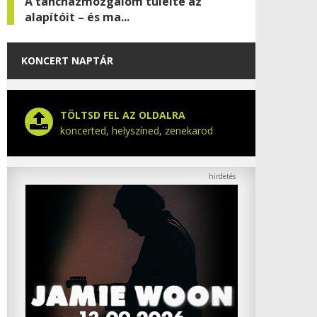
A táncházmozgalom túlélte az
alapítóit – és ma...
KONCERT NAPTÁR
TÖLTSD FEL AZ OLDALRA
koncerted, helyszíned, zenekarod