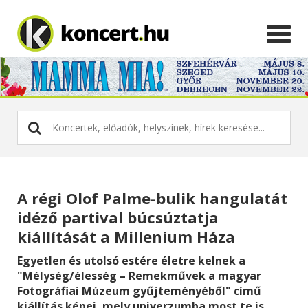
A régi Olof Palme-bulik hangulatát
idéző partival búcsúztatja
kiállítását a Millenium Háza
Egyetlen és utolsó estére életre kelnek a
"Mélység/élesség – Remekművek a magyar
Fotográfiai Múzeum gyűjteményéből" című
kiállítás képei, mely univerzumba most te is