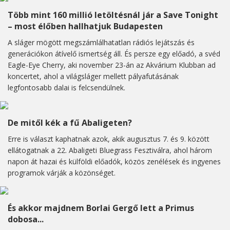
Több mint 160 millió letöltésnál jár a Save Tonight
– most élőben hallhatjuk Budapesten
A sláger mögött megszámlálhatatlan rádiós lejátszás és
generációkon átívelő ismertség áll. És persze egy előadó, a svéd
Eagle-Eye Cherry, aki november 23-án az Akvárium Klubban ad
koncertet, ahol a világsláger mellett pályafutásának
legfontosabb dalai is felcsendülnek.
De mitől kék a fű Abaligeten?
Erre is választ kaphatnak azok, akik augusztus 7. és 9. között
ellátogatnak a 22. Abaligeti Bluegrass Fesztiválra, ahol három
napon át hazai és külföldi előadók, közös zenélések és ingyenes
programok várják a közönséget.
És akkor majdnem Borlai Gergő lett a Primus
dobosa...