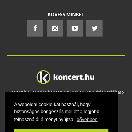
KÖVESS MINKET
Koncert.hu - Minden koncert egy helyen. Az oldalon található
tartalmakat szerzői jogok védik © 2002 -
A weboldal cookie-kat használ, hogy
2020
Adatvédelem
-
ÁSZF
-
Felhasználási
feltételek
-
Webmaster
-
Kapcsolat és üzenet küldés
biztonságos böngészés mellett a legjobb
felhasználói élményt nyújtsa.
bővebben