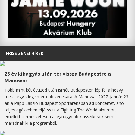
FRISS ZENEI HÍREK
25 év kihagyás után tér vissza Budapestre a
Manowar
Több mint két évtized után ismét Budapesten lép fel a heavy
metal egyik legismertebb zenekara. A Manowar 2027. január 23-
án a Papp László Budapest Sportarénában ad koncertet, ahol
teljes egészében eljátssza a Fighting The World albumot,
emellett természetesen a legnagyobb klasszikusok sem
maradnak ki a programból.