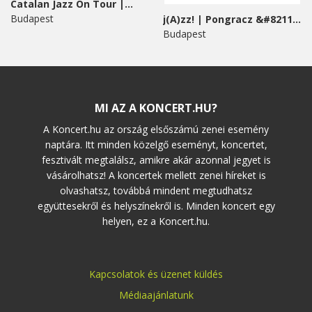
Catalan Jazz On Tour |...
Budapest
j(A)zz! | Pongracz &#8211;...
Budapest
MI AZ A KONCERT.HU?
A Koncert.hu az ország elsőszámú zenei esemény
naptára. Itt minden közelgő eseményt, koncertet,
fesztivált megtalálsz, amikre akár azonnal jegyet is
vásárolhatsz! A koncertek mellett zenei híreket is
olvashatsz, továbbá mindent megtudhatsz
együttesekről és helyszínekről is. Minden koncert egy
helyen, ez a Koncert.hu.
Kapcsolatok és üzenet küldés
Médiaajánlatunk