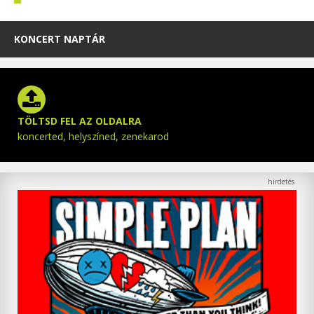
KONCERT NAPTÁR
TÖLTSD FEL AZ OLDALRA
koncerted, helyszíned, zenekarod