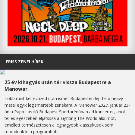
FRISS ZENEI HÍREK
25 év kihagyás után tér vissza Budapestre a
Manowar
Több mint két évtized után ismét Budapesten lép fel a heavy
metal egyik legismertebb zenekara. A Manowar 2027. január 23-
án a Papp László Budapest Sportarénában ad koncertet, ahol
teljes egészében eljátssza a Fighting The World albumot,
emellett természetesen a legnagyobb klasszikusok sem
maradnak ki a programból.