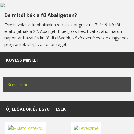
De mitől kék a fű Abaligeten?
Erre is választ kaphatnak azok, akik augusztus 7. és 9. között
ellátogatnak a 22. Abaligeti Bluegrass Fesztiválra, ahol három
napon át hazai és külföldi előadók, közös zenélések és ingyenes
programok várják a közönséget.
KÖVESS MINKET
Koncert.hu
ÚJ ELŐADÓK ÉS EGYÜTTESEK