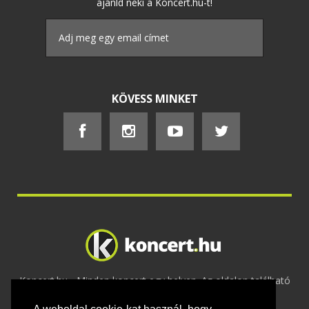
ajánld neki a Koncert.hu-t!
KÖVESS MINKET
Koncert.hu - Minden koncert egy helyen. Az oldalon található
tartalmakat szerzői jogok védik © 2002 -