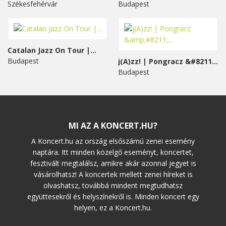
Székesfehérvár
Budapest
Catalan Jazz On Tour |...
Budapest
j(A)zz! | Pongracz &#8211;...
Budapest
MI AZ A KONCERT.HU?
A Koncert.hu az ország elsőszámú zenei esemény
naptára. Itt minden közelgő eseményt, koncertet,
fesztivált megtalálsz, amikre akár azonnal jegyet is
vásárolhatsz! A koncertek mellett zenei híreket is
olvashatsz, továbbá mindent megtudhatsz
együttesekről és helyszínekről is. Minden koncert egy
helyen, ez a Koncert.hu.