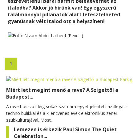
észrevétlenül bárki bármit belekeverhet az
italodba? Akkor jó hírünk van! Egy egyszerű
találmánnyal pillanatok alatt letesztelheted
gyanúsnak vélt italod ott a helyszínen!
1
Miért lett megint menő a rave? A Szigettől a
Budapest...
A rave hosszú ideig sokak számára egyet jelentett az illegális
techno bulikkal és a kilencvenes évek elektronikus zenei
szubkultúrájával. Most...
Lemezen is érkezik Paul Simon The Quiet
Celebration...