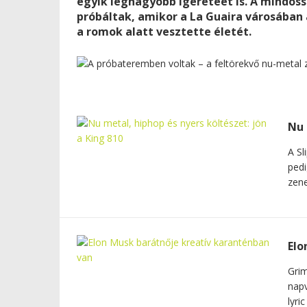
egyik legnagyobb ígéretéét is. A mindös
próbáltak, amikor a La Guaira városában 
a romok alatt vesztette életét.
Nu 
A Sl
pedi
zene
Elo
Grim
napv
lyri