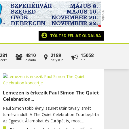
TÖLTSD FEL AZ OLDALRA
281
4810
2189
15058
cert
előadó
helyszín
hír
Lemezen is érkezik Paul Simon The Quiet
Celebration...
Paul Simon több évnyi szünet után tavaly ismét
turnéra indult. A The Quiet Celebration Tour bejárta
az Egyesült Államokat és Európát is, most...