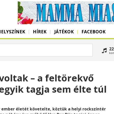
HELYSZÍNEK
HÍREK
JÁTÉKOK
FACEBOOK
22
kon
oltak – a feltörekvő
gyik tagja sem élte túl
ember életét követelte, köztük a helyi rockszíntér