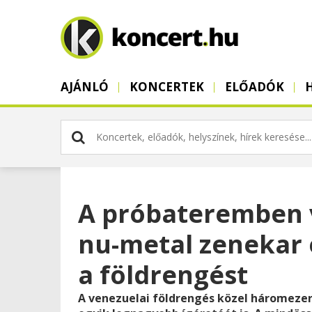
AJÁNLÓ
KONCERTEK
ELŐADÓK
A próbateremben v
nu-metal zenekar e
a földrengést
A venezuelai földrengés közel háromezer 