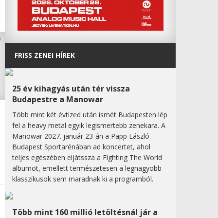
FRISS ZENEI HÍREK
25 év kihagyás után tér vissza
Budapestre a Manowar
Több mint két évtized után ismét Budapesten lép
fel a heavy metal egyik legismertebb zenekara. A
Manowar 2027. január 23-án a Papp László
Budapest Sportarénában ad koncertet, ahol
teljes egészében eljátssza a Fighting The World
albumot, emellett természetesen a legnagyobb
klasszikusok sem maradnak ki a programból.
Több mint 160 millió letöltésnál jár a