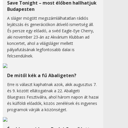
Save Tonight – most élőben hallhatjuk
Budapesten
A sláger mögött megszámlálhatatlan rádiós
lejátszás és generációkon átívelő ismertség áll.
És persze egy előadó, a svéd Eagle-Eye Cherry,
aki november 23-án az Akvárium Klubban ad
koncertet, ahol a világsláger mellett
pályafutásának legfontosabb dalai is
felcsendülnek.
De mitől kék a fű Abaligeten?
Erre is választ kaphatnak azok, akik augusztus 7.
és 9. között ellátogatnak a 22. Abaligeti
Bluegrass Fesztiválra, ahol három napon át hazai
és külföldi előadók, közös zenélések és ingyenes
programok várják a közönséget.