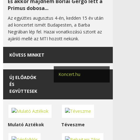
És akkor majdnem Borlai Gergő lett a
Primus dobosa...
Az együttes augusztus 4-én, kedden 15 év után
ad koncertet ismét Budapesten, a Barba
Negrában lép fel. Hazai vonatkozású sztorit az
ajánló mellé az MTI hozott nekünk.
KÖVESS MINKET
Koncert.hu
ÚJ ELŐADÓK
ÉS
EGYÜTTESEK
Mulató Aztékok
Téveszme