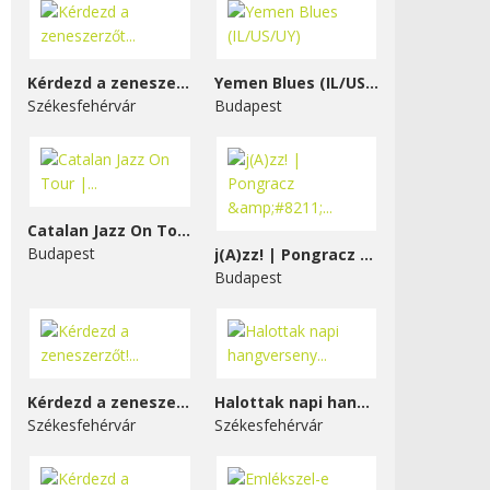
Kérdezd a zeneszerzőt...
Yemen Blues (IL/US/UY)
Székesfehérvár
Budapest
Catalan Jazz On Tour |...
Budapest
j(A)zz! | Pongracz &#8211;...
Budapest
Kérdezd a zeneszerzőt!...
Halottak napi hangverseny...
Székesfehérvár
Székesfehérvár