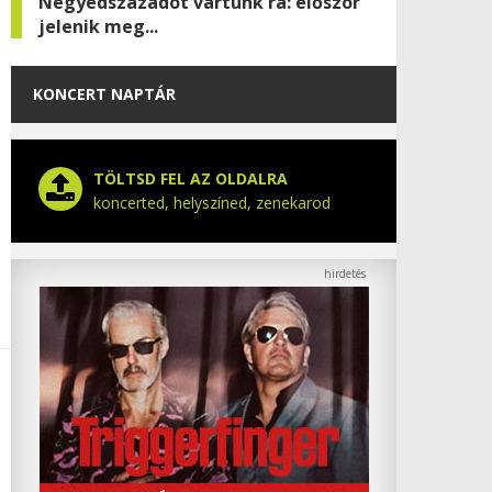
Negyedszázadot vártunk rá: először
jelenik meg...
KONCERT NAPTÁR
TÖLTSD FEL AZ OLDALRA
koncerted, helyszíned, zenekarod