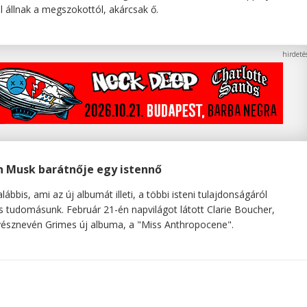
l állnak a megszokottól, akárcsak ő.
n Musk barátnője egy istennő
lábbis, ami az új albumát illeti, a többi isteni tulajdonságáról
s tudomásunk. Február 21-én napvilágot látott Clarie Boucher,
sznevén Grimes új albuma, a "Miss Anthropocene".