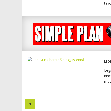
távo
Elo
Lega
ninc
művé
1