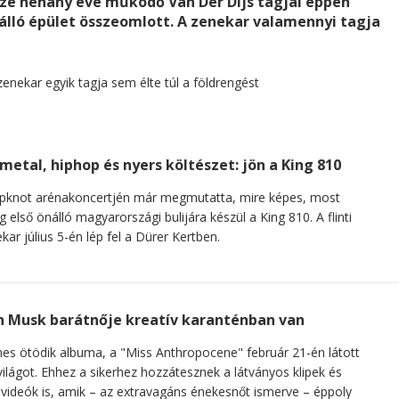
sze néhány éve működő Van Der Dijs tagjai éppen
álló épület összeomlott. A zenekar valamennyi tagja
metal, hiphop és nyers költészet: jön a King 810
ipknot arénakoncertjén már megmutatta, mire képes, most
g első önálló magyarországi bulijára készül a King 810. A flinti
kar július 5-én lép fel a Dürer Kertben.
n Musk barátnője kreatív karanténban van
es ötödik albuma, a "Miss Anthropocene" február 21-én látott
ilágot. Ehhez a sikerhez hozzátesznek a látványos klipek és
c videók is, amik – az extravagáns énekesnőt ismerve – éppoly