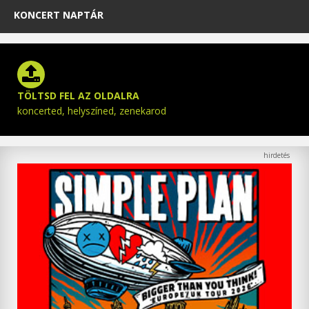
KONCERT NAPTÁR
TÖLTSD FEL AZ OLDALRA
koncerted, helyszíned, zenekarod