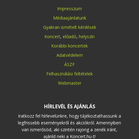
Impresszum
Médiaajánlatunk
Gyakran ismételt kérdések
Koncert
,
előadó
,
helyszín
Korábbi koncertek
Adatvédelem
ÁSZF
Felhasználási feltételek
Webmaster
HÍRLEVÉL ÉS AJÁNLÁS
Iratkozz fel hírlevelünkre, hogy tájékoztathassunk a
legfrissebb eseményekről és akciókról. Amennyiben
van ismerősöd, aki szintén rajong a zenék iránt,
ajánld neki a Koncert.hu-t!