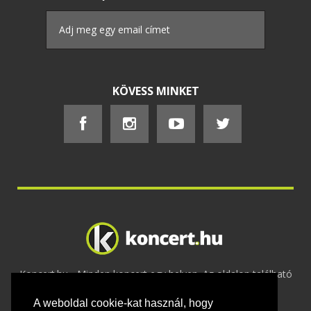
KÖVESS MINKET
Koncert.hu - Minden koncert egy helyen. Az oldalon található
tartalmakat szerzői jogok védik © 2002 -
A weboldal cookie-kat használ, hogy
2020
Adatvédelem
-
ÁSZF
-
Felhasználási