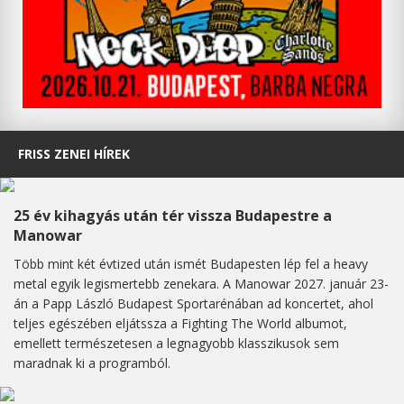
FRISS ZENEI HÍREK
25 év kihagyás után tér vissza Budapestre a
Manowar
Több mint két évtized után ismét Budapesten lép fel a heavy
metal egyik legismertebb zenekara. A Manowar 2027. január 23-
án a Papp László Budapest Sportarénában ad koncertet, ahol
teljes egészében eljátssza a Fighting The World albumot,
emellett természetesen a legnagyobb klasszikusok sem
maradnak ki a programból.