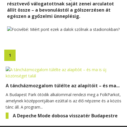
résztvevő válogatottnak saját zenei arculatot
állít össze – a bevonulástól a gólszerzésen át
egészen a győzelmi ünneplésig.
1
A táncházmozgalom túlélte az alapítóit – és ma...
A Budapest Park ötödik alkalommal rendezi meg a FolkParkot,
amelynek középpontjában ezúttal is az élő népzene és a közös
tánc áll. A program...
A Depeche Mode dobosa visszatér Budapestre