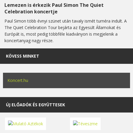
Lemezen is érkezik Paul Simon The Quiet
Celebration koncertje
Paul Simon több évnyi szünet után tavaly ismét turnéra indult. A
The Quiet Celebration Tour bejárta az Egyesült Államokat és
Európát is, most pedig többféle kiadványon is megjelenik a
koncertanyag nagy része.
KÖVESS MINKET
Koncert.hu
ÚJ ELŐADÓK ÉS EGYÜTTESEK