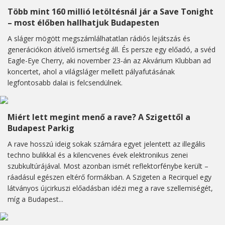
Több mint 160 millió letöltésnál jár a Save Tonight
– most élőben hallhatjuk Budapesten
A sláger mögött megszámlálhatatlan rádiós lejátszás és
generációkon átívelő ismertség áll. És persze egy előadó, a svéd
Eagle-Eye Cherry, aki november 23-án az Akvárium Klubban ad
koncertet, ahol a világsláger mellett pályafutásának
legfontosabb dalai is felcsendülnek.
Miért lett megint menő a rave? A Szigettől a
Budapest Parkig
A rave hosszú ideig sokak számára egyet jelentett az illegális
techno bulikkal és a kilencvenes évek elektronikus zenei
szubkultúrájával. Most azonban ismét reflektorfénybe került –
ráadásul egészen eltérő formákban. A Szigeten a Recirquel egy
látványos újcirkuszi előadásban idézi meg a rave szellemiségét,
míg a Budapest...