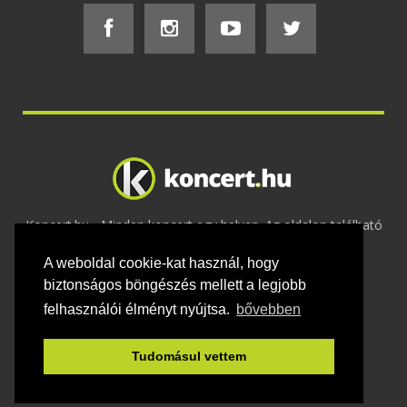
Koncert.hu - Minden koncert egy helyen. Az oldalon található
tartalmakat szerzői jogok védik © 2002 -
A weboldal cookie-kat használ, hogy
2020
Adatvédelem
-
ÁSZF
-
Felhasználási
feltételek
-
Webmaster
-
Kapcsolat és üzenet küldés
biztonságos böngészés mellett a legjobb
felhasználói élményt nyújtsa.
bővebben
Tudomásul vettem