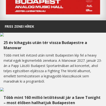
FRISS ZENEI HÍREK
25 év kihagyás után tér vissza Budapestre a
Manowar
Több mint két évtized után ismét Budapesten lép fel a heavy
metal egyik legismertebb zenekara. A Manowar 2027. január 23-
án a Papp László Budapest Sportarénában ad koncertet, ahol
teljes egészében eljátssza a Fighting The World albumot,
emellett természetesen a legnagyobb klasszikusok sem
maradnak ki a programból.
Több mint 160 millió letöltésnál jár a Save Tonight
– most élőben hallhatjuk Budapesten