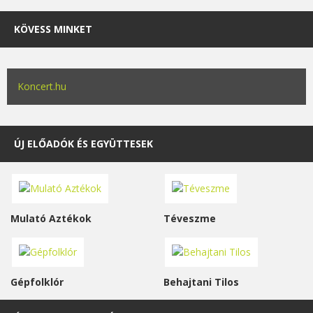
KÖVESS MINKET
Koncert.hu
ÚJ ELŐADÓK ÉS EGYÜTTESEK
Mulató Aztékok
Téveszme
Gépfolklór
Behajtani Tilos