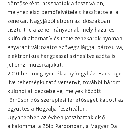
döntőseként játszhattak a fesztiválon,
melyhez első demófelvételeit készítette el a
zenekar. Nagyjából ebben az időszakban
tisztult le a zenei irányvonal, mely hazai és
külföldi alternatív és indie zenekarok nyomán,
egyaránt változatos szövegvilággal párosulva,
elektronikus hangzással színesítve azóta is
jellemzi muzsikájukat.
2010-ben megnyerték a nyíregyházi Backtage
live tehetségkutató versenyt, további három
különdíjat bezsebelve, melyek között
főműsoridős szereplési lehetőséget kapott az
együttes a Hegyalja fesztiválon.
Ugyanebben az évben játszhattak első
alkalommal a Zöld Pardonban, a Magyar Dal