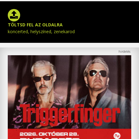
TÖLTSD FEL AZ OLDALRA
koncerted, helyszíned, zenekarod