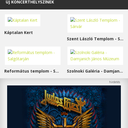
ÚJ KONCERTHELYSZÍNEK
Káptalan Kert
Szent László Templom - Sárvár
Református templom - Salgótarján
Szolnoki Galéria - Damjanich János Múzeum