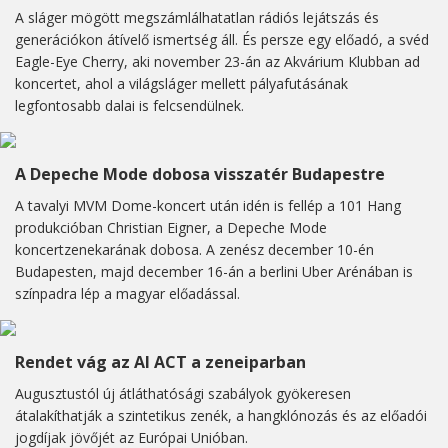
A sláger mögött megszámlálhatatlan rádiós lejátszás és
generációkon átívelő ismertség áll. És persze egy előadó, a svéd
Eagle-Eye Cherry, aki november 23-án az Akvárium Klubban ad
koncertet, ahol a világsláger mellett pályafutásának
legfontosabb dalai is felcsendülnek.
A Depeche Mode dobosa visszatér Budapestre
A tavalyi MVM Dome-koncert után idén is fellép a 101 Hang
produkcióban Christian Eigner, a Depeche Mode
koncertzenekarának dobosa. A zenész december 10-én
Budapesten, majd december 16-án a berlini Uber Arénában is
színpadra lép a magyar előadással.
Rendet vág az AI ACT a zeneiparban
Augusztustól új átláthatósági szabályok gyökeresen
átalakíthatják a szintetikus zenék, a hangklónozás és az előadói
jogdíjak jövőjét az Európai Unióban.