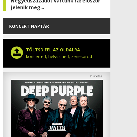
Negyedszázadot vártunk rá: először
jelenik meg...
KONCERT NAPTÁR
TÖLTSD FEL AZ OLDALRA
koncerted, helyszíned, zenekarod