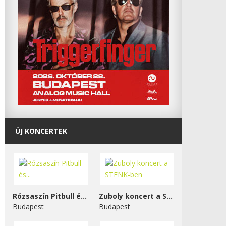
ÚJ KONCERTEK
Rózsaszín Pitbull és...
Zuboly koncert a STENK-ben
Budapest
Budapest