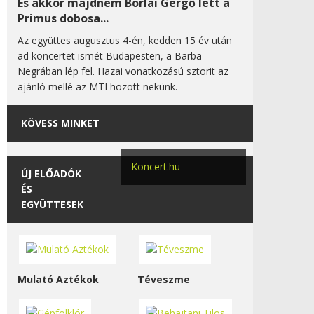
És akkor majdnem Borlai Gergő lett a
Primus dobosa...
Az együttes augusztus 4-én, kedden 15 év után
ad koncertet ismét Budapesten, a Barba
Negrában lép fel. Hazai vonatkozású sztorit az
ajánló mellé az MTI hozott nekünk.
KÖVESS MINKET
Koncert.hu
ÚJ ELŐADÓK
ÉS
EGYÜTTESEK
Mulató Aztékok
Téveszme