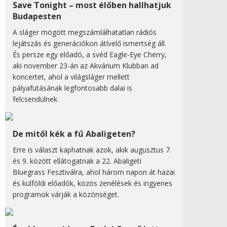
Save Tonight – most élőben hallhatjuk
Budapesten
A sláger mögött megszámlálhatatlan rádiós
lejátszás és generációkon átívelő ismertség áll.
És persze egy előadó, a svéd Eagle-Eye Cherry,
aki november 23-án az Akvárium Klubban ad
koncertet, ahol a világsláger mellett
pályafutásának legfontosabb dalai is
felcsendülnek.
De mitől kék a fű Abaligeten?
Erre is választ kaphatnak azok, akik augusztus 7.
és 9. között ellátogatnak a 22. Abaligeti
Bluegrass Fesztiválra, ahol három napon át hazai
és külföldi előadók, közös zenélések és ingyenes
programok várják a közönséget.