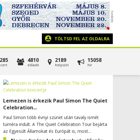
TÖLTSD FEL AZ OLDALRA
285
4810
2189
15058
cert
előadó
helyszín
hír
Lemezen is érkezik Paul Simon The Quiet
Celebration...
Paul Simon több évnyi szünet után tavaly ismét
turnéra indult. A The Quiet Celebration Tour bejárta
az Egyesült Államokat és Európát is, most...