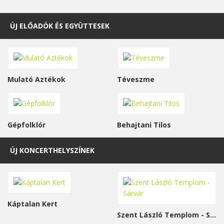
ÚJ ELŐADÓK ÉS EGYÜTTESEK
Mulató Aztékok
Téveszme
Gépfolklór
Behajtani Tilos
ÚJ KONCERTHELYSZÍNEK
Káptalan Kert
Szent László Templom - Sárvár