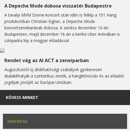
A Depeche Mode dobosa visszatér Budapestre
A tavalyi MVM Dome-koncert után idén is fellép a 101 Hang
produkcióban Christian Eigner, a Depeche Mode
koncertzenekarának dobosa. A zenész december 10-én
Budapesten, majd december 16-án a berlini Uber Arénában is
színpadra lép a magyar előadással.
Rendet vág az AI ACT a zeneiparban
Augusztustól új átláthatósági szabályok gyökeresen
átalakíthatják a szintetikus zenék, a hangklónozás és az előadói
jogdíjak jövőjét az Európai Unióban.
KÖVESS MINKET
Koncert.hu