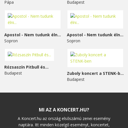
Pápa
Budapest
Apostol - Nem tudunk élni...
Apostol - Nem tudunk élni...
Sopron
Sopron
Rózsaszín Pitbull és...
Budapest
Zuboly koncert a STENK-ben
Budapest
MI AZ A KONCERT.HU?
A Koncert.hu az ország elsőszámú zenei esemény
naptára. Itt minden közelgő eseményt, koncertet,