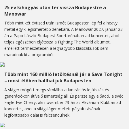
25 év kihagyás után tér vissza Budapestre a
Manowar
Több mint két évtized után ismét Budapesten lép fel a heavy
metal egyik legismertebb zenekara. A Manowar 2027. január 23-
án a Papp László Budapest Sportarénában ad koncertet, ahol
teljes egészében eljátssza a Fighting The World albumot,
emellett természetesen a legnagyobb klasszikusok sem
maradnak ki a programból.
Több mint 160 millió letöltésnál jár a Save Tonight
– most élőben hallhatjuk Budapesten
A sláger mögött megszámlálhatatlan rádiós lejátszás és
generációkon átívelő ismertség áll. És persze egy előadó, a svéd
Eagle-Eye Cherry, aki november 23-án az Akvárium Klubban ad
koncertet, ahol a világsláger mellett pályafutásának
legfontosabb dalai is felcsendülnek.