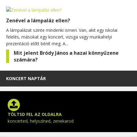
Zenével a lámpaláz ellen?
A lámpalázat szinte mindenki ismeri. Van, akit egy iskolai
felelés, másokat egy koncert, vizsga vagy munkahelyi
prezentáció előtt bénít meg. A...
Mit jelent Bródy János a hazai könnyűzene
számára?
KONCERT NAPTÁR
TÖLTSD FEL AZ OLDALRA
koncerted, helyszíned, zenekarod