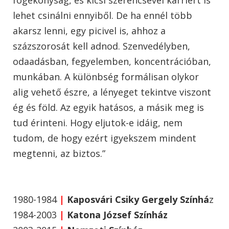
lehet csinálni ennyiből. De ha ennél több
akarsz lenni, egy picivel is, ahhoz a
százszorosát kell adnod. Szenvedélyben,
odaadásban, fegyelemben, koncentrációban,
munkában. A különbség formálisan olykor
alig vehető észre, a lényeget tekintve viszont
ég és föld. Az egyik hatásos, a másik meg is
tud érinteni. Hogy eljutok-e idáig, nem
tudom, de hogy ezért igyekszem mindent
megtenni, az biztos.”
1980-1984
|
Kaposvári Csiky Gergely Színhá
z
1984-2003
|
Katona József Színház