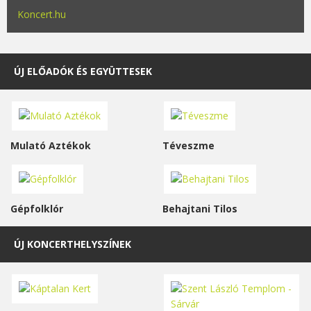
Koncert.hu
ÚJ ELŐADÓK ÉS EGYÜTTESEK
Mulató Aztékok
Téveszme
Gépfolklór
Behajtani Tilos
ÚJ KONCERTHELYSZÍNEK