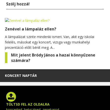
Szólj hozzá!
Zenével a lámpaláz ellen?
A lámpalázat szinte mindenki ismeri. Van, akit egy iskolai
felelés, másokat egy koncert, vizsga vagy munkahelyi
prezentáció előtt bénít meg. A...
Mit jelent Bródy János a hazai könnyűzene
számára?
KONCERT NAPTÁR
TÖLTSD FEL AZ OLDALRA
koncerted, helyszíned, zenekarod