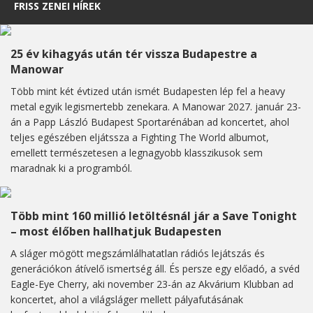
FRISS ZENEI HÍREK
25 év kihagyás után tér vissza Budapestre a
Manowar
Több mint két évtized után ismét Budapesten lép fel a heavy
metal egyik legismertebb zenekara. A Manowar 2027. január 23-
án a Papp László Budapest Sportarénában ad koncertet, ahol
teljes egészében eljátssza a Fighting The World albumot,
emellett természetesen a legnagyobb klasszikusok sem
maradnak ki a programból.
Több mint 160 millió letöltésnál jár a Save Tonight
– most élőben hallhatjuk Budapesten
A sláger mögött megszámlálhatatlan rádiós lejátszás és
generációkon átívelő ismertség áll. És persze egy előadó, a svéd
Eagle-Eye Cherry, aki november 23-án az Akvárium Klubban ad
koncertet, ahol a világsláger mellett pályafutásának