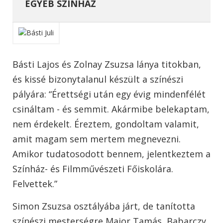
EGYÉB SZÍNHÁZ
Básti Lajos és Zolnay Zsuzsa lánya titokban,
és kissé bizonytalanul készült a színészi
pályára: “Érettségi után egy évig mindenfélét
csináltam - és semmit. Akármibe belekaptam,
nem érdekelt. Éreztem, gondoltam valamit,
amit magam sem mertem megnevezni.
Amikor tudatosodott bennem, jelentkeztem a
Színház- és Filmművészeti Főiskolára.
Felvettek.”
Simon Zsuzsa osztályába járt, de tanította
színészi mesterségre Major Tamás, Babarczy