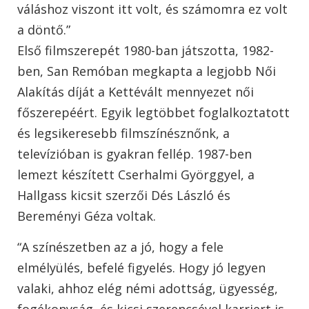
váláshoz viszont itt volt, és számomra ez volt
a döntő.”
Első filmszerepét 1980-ban játszotta, 1982-
ben, San Remóban megkapta a legjobb Női
Alakítás díját a Kettévált mennyezet női
főszerepéért. Egyik legtöbbet foglalkoztatott
és legsikeresebb filmszínésznőnk, a
televízióban is gyakran fellép. 1987-ben
lemezt készített Cserhalmi Györggyel, a
Hallgass kicsit szerzői Dés László és
Bereményi Géza voltak.
“A színészetben az a jó, hogy a fele
elmélyülés, befelé figyelés. Hogy jó legyen
valaki, ahhoz elég némi adottság, ügyesség,
fogékonyság, és kicsi szerencsével karriert is