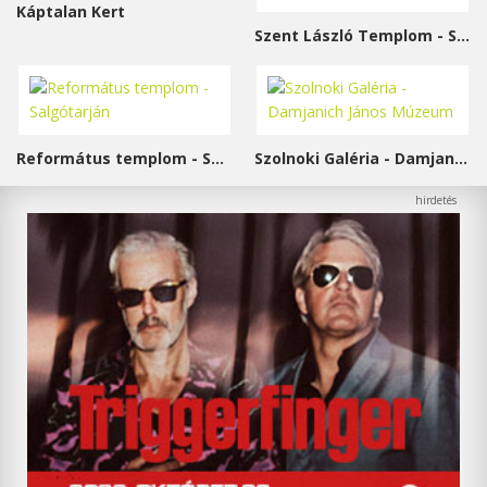
Káptalan Kert
Szent László Templom - Sárvár
Református templom - Salgótarján
Szolnoki Galéria - Damjanich János Múzeum