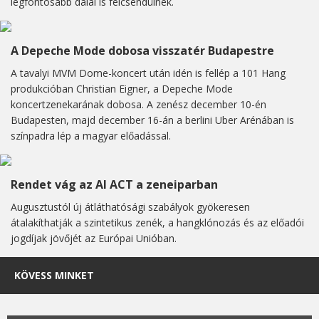
legfontosabb dalai is felcsendülnek.
A Depeche Mode dobosa visszatér Budapestre
A tavalyi MVM Dome-koncert után idén is fellép a 101 Hang
produkcióban Christian Eigner, a Depeche Mode
koncertzenekarának dobosa. A zenész december 10-én
Budapesten, majd december 16-án a berlini Uber Arénában is
színpadra lép a magyar előadással.
Rendet vág az AI ACT a zeneiparban
Augusztustól új átláthatósági szabályok gyökeresen
átalakíthatják a szintetikus zenék, a hangklónozás és az előadói
jogdíjak jövőjét az Európai Unióban.
KÖVESS MINKET