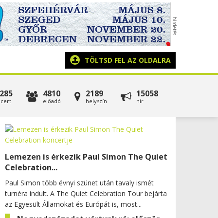
TÖLTSD FEL AZ OLDALRA
285
4810
2189
15058
cert
előadó
helyszín
hír
Lemezen is érkezik Paul Simon The Quiet
Celebration...
Paul Simon több évnyi szünet után tavaly ismét
turnéra indult. A The Quiet Celebration Tour bejárta
az Egyesült Államokat és Európát is, most...