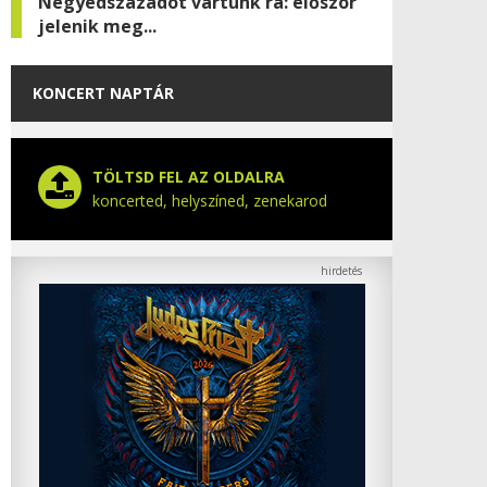
Negyedszázadot vártunk rá: először
jelenik meg...
KONCERT NAPTÁR
TÖLTSD FEL AZ OLDALRA
koncerted, helyszíned, zenekarod