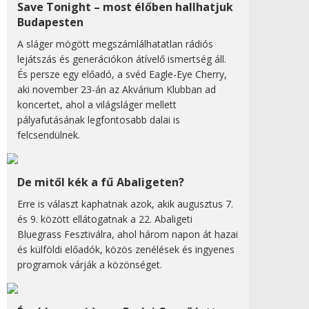
Save Tonight – most élőben hallhatjuk
Budapesten
A sláger mögött megszámlálhatatlan rádiós
lejátszás és generációkon átívelő ismertség áll.
És persze egy előadó, a svéd Eagle-Eye Cherry,
aki november 23-án az Akvárium Klubban ad
koncertet, ahol a világsláger mellett
pályafutásának legfontosabb dalai is
felcsendülnek.
De mitől kék a fű Abaligeten?
Erre is választ kaphatnak azok, akik augusztus 7.
és 9. között ellátogatnak a 22. Abaligeti
Bluegrass Fesztiválra, ahol három napon át hazai
és külföldi előadók, közös zenélések és ingyenes
programok várják a közönséget.