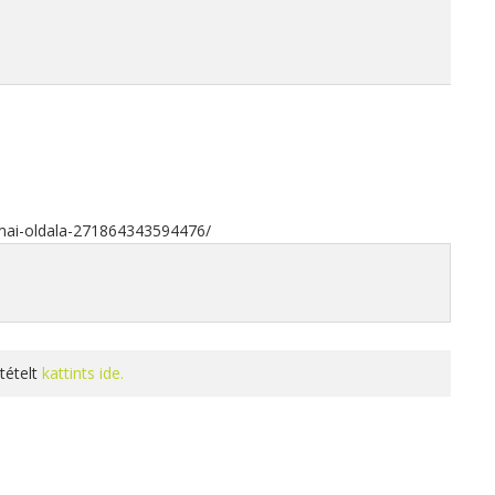
mai-oldala-271864343594476/
tételt
kattints ide.