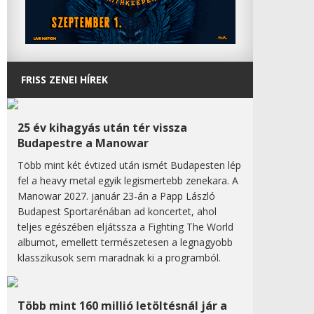
FRISS ZENEI HÍREK
25 év kihagyás után tér vissza
Budapestre a Manowar
Több mint két évtized után ismét Budapesten lép
fel a heavy metal egyik legismertebb zenekara. A
Manowar 2027. január 23-án a Papp László
Budapest Sportarénában ad koncertet, ahol
teljes egészében eljátssza a Fighting The World
albumot, emellett természetesen a legnagyobb
klasszikusok sem maradnak ki a programból.
Több mint 160 millió letöltésnál jár a