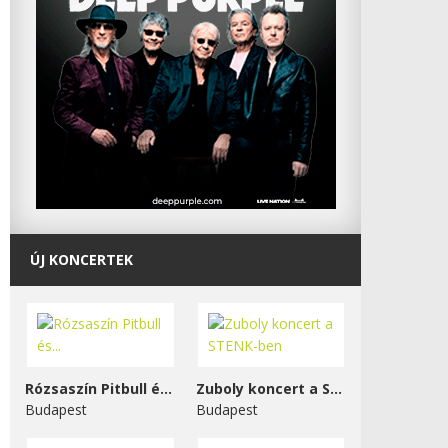
ÚJ KONCERTEK
Rózsaszín Pitbull és...
Zuboly koncert a STENK-ben
Budapest
Budapest