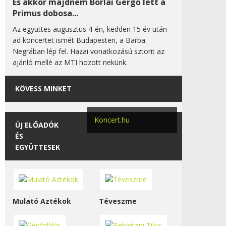
És akkor majdnem Borlai Gergő lett a
Primus dobosa...
Az együttes augusztus 4-én, kedden 15 év után
ad koncertet ismét Budapesten, a Barba
Negrában lép fel. Hazai vonatkozású sztorit az
ajánló mellé az MTI hozott nekünk.
KÖVESS MINKET
Koncert.hu
ÚJ ELŐADÓK
ÉS
EGYÜTTESEK
Mulató Aztékok
Téveszme