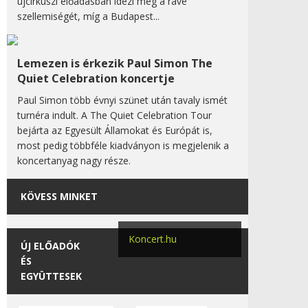
újcirkuszi előadásban idézi meg a rave
szellemiségét, míg a Budapest...
Lemezen is érkezik Paul Simon The
Quiet Celebration koncertje
Paul Simon több évnyi szünet után tavaly ismét
turnéra indult. A The Quiet Celebration Tour
bejárta az Egyesült Államokat és Európát is,
most pedig többféle kiadványon is megjelenik a
koncertanyag nagy része.
KÖVESS MINKET
Koncert.hu
ÚJ ELŐADÓK
ÉS
EGYÜTTESEK