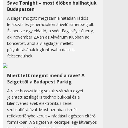
Save Tonight – most élőben hallhatjuk
Budapesten
A sláger mögött megszámlálhatatlan rádiós
lejátszás és generációkon átívelő ismertség áll.
És persze egy előadó, a svéd Eagle-Eye Cherry,
aki november 23-án az Akvárium Klubban ad
koncertet, ahol a világsláger mellett
pályafutásának legfontosabb dalai is
felcsendülnek.
Miért lett megint menő a rave? A
Szigettől a Budapest Parkig
A rave hosszú ideig sokak számára egyet
jelentett az illegális techno bulikkal és a
kilencvenes évek elektronikus zenei
szubkultúrájával. Most azonban ismét
reflektorfénybe került – ráadásul egészen eltérő
formákban. A Szigeten a Recirquel egy látványos