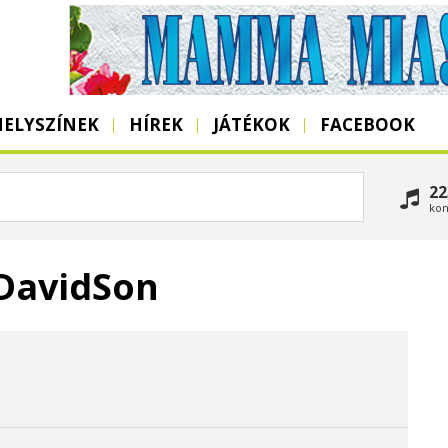
HELYSZÍNEK
HÍREK
JÁTÉKOK
FACEBOOK
22
kon
 DavidSon