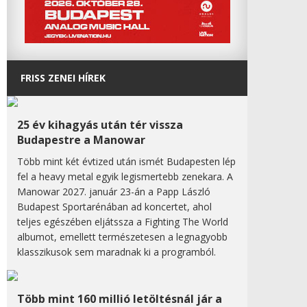
FRISS ZENEI HÍREK
25 év kihagyás után tér vissza
Budapestre a Manowar
Több mint két évtized után ismét Budapesten lép
fel a heavy metal egyik legismertebb zenekara. A
Manowar 2027. január 23-án a Papp László
Budapest Sportarénában ad koncertet, ahol
teljes egészében eljátssza a Fighting The World
albumot, emellett természetesen a legnagyobb
klasszikusok sem maradnak ki a programból.
Több mint 160 millió letöltésnál jár a