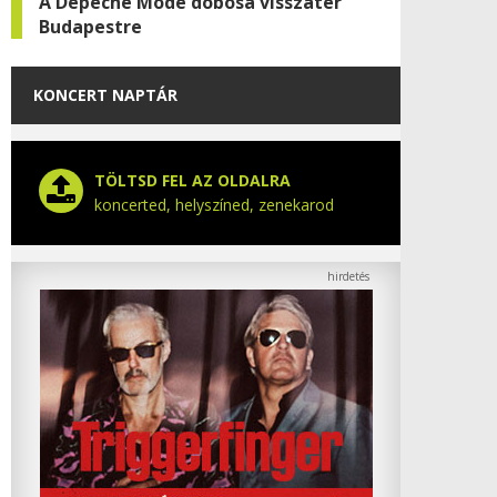
A Depeche Mode dobosa visszatér
Budapestre
KONCERT NAPTÁR
TÖLTSD FEL AZ OLDALRA
koncerted, helyszíned, zenekarod