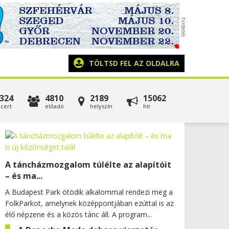
TÖLTSD FEL AZ OLDALRA
324
4810
2189
15062
cert
előadó
helyszín
hír
A táncházmozgalom túlélte az alapítóit
– és ma...
A Budapest Park ötödik alkalommal rendezi meg a
FolkParkot, amelynek középpontjában ezúttal is az
élő népzene és a közös tánc áll. A program...