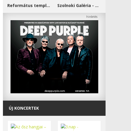
Református templom - Salgótarján
Szolnoki Galéria - Damjanich János Múzeum
ÚJ KONCERTEK